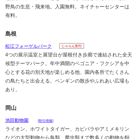
野鳥の生息・飛来地。入園無料。ネイチャーセンターは
有料。
島根
松江フォーゲルパーク
じゃらん割引
4つの展示温室と展望台が屋根付き歩廊で連結された全天
候型テーマパーク。年中満開のベゴニア・フクシアを中
心とする花の別天地が楽しめる他、園内各所でたくさん
の鳥たちと出会える。ペンギンの散歩やふれあい広場も
あり。
岡山
池田動物園
[割引情報]
ライオン、ホワイトタイガー、カピパラやアミメキリン
などの大型動物から鳥類、爬虫類まで数多くの動物を飼