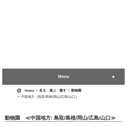
Menu
▼
house
見る・遊ぶ・癒す
動物園
Home
中国地方（鳥取/島根/岡山/広島/山口）
▼
動物園 ≪中国地方: 鳥取/島根/岡山/広島/山口≫
▼