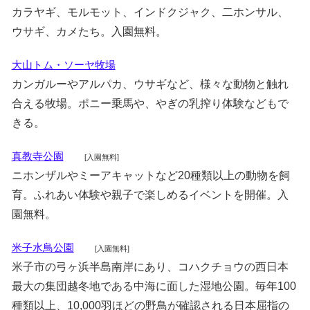
カラヤギ、モルモット、インドクジャク、二ホンサル、
ウサギ、カメたち。入園無料。
大山トム・ソーヤ牧場
カンガルーやアルパカ、ウサギなど、様々な動物と触れ
合える牧場。ポニー乗馬や、やぎの乳搾り体験などもで
きる。
真教寺公園
[入園無料]
ニホンザルやミーアキャットなど20種類以上の動物を飼
育。ふれあい体験や親子で楽しめるイベントを開催。入
園無料。
米子水鳥公園
[入園無料]
米子市の弓ヶ浜半島南岸にあり、コハクチョウの西日本
最大の集団越冬地である中海に面した湿地公園。毎年100
種類以上、10,000羽ほどの野鳥が確認される日本屈指の