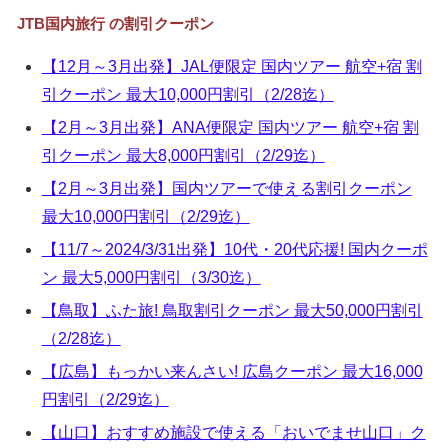
▼
JTB国内旅行 の割引クーポン
▼
【12月～3月出発】JAL便限定 国内ツアー 航空+宿 割
引クーポン 最大10,000円割引（2/28迄）
▼
【2月～3月出発】ANA便限定 国内ツアー 航空+宿 割
▼
引クーポン 最大8,000円割引（2/29迄）
【2月～3月出発】国内ツアーで使える割引クーポン
最大10,000円割引（2/29迄）
【11/7～2024/3/31出発】10代・20代応援! 国内クーポ
ン 最大5,000円割引（3/30迄）
【鳥取】ふた旅! 鳥取割引クーポン 最大50,000円割引
（2/28迄）
【広島】もっかい来んさい! 広島クーポン 最大16,000
円割引（2/29迄）
【山口】おすすめ施設で使える「おいでませ山口」ク