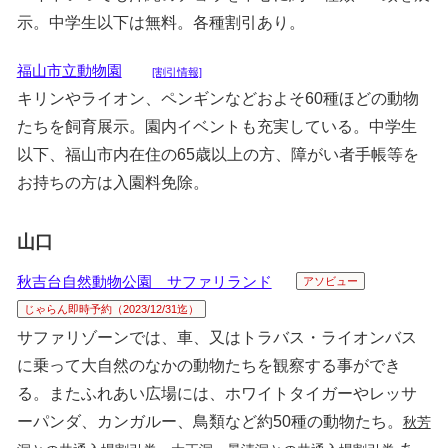
示。中学生以下は無料。各種割引あり。
福山市立動物園
[割引情報]
キリンやライオン、ペンギンなどおよそ60種ほどの動物
たちを飼育展示。園内イベントも充実している。中学生
以下、福山市内在住の65歳以上の方、障がい者手帳等を
お持ちの方は入園料免除。
山口
秋吉台自然動物公園 サファリランド
アソビュー
じゃらん即時予約（2023/12/31迄）
サファリゾーンでは、車、又はトラバス・ライオンバス
に乗って大自然のなかの動物たちを観察する事ができ
る。またふれあい広場には、ホワイトタイガーやレッサ
ーパンダ、カンガルー、鳥類など約50種の動物たち。
秋芳