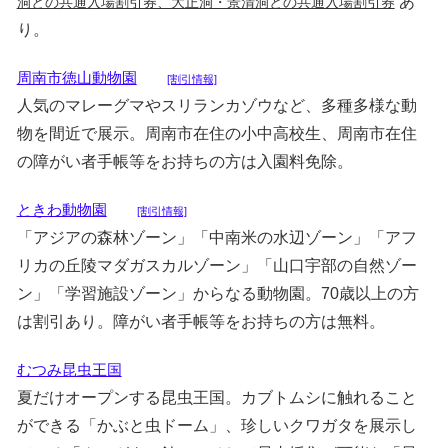
あ
洞との共通入場割引券、大正洞・景清洞との共通入場割引券
り。
周南市徳山動物園
[割引情報]
人気のマレーグマやスリランカゾウなど、多種多様な動
物を間近で展示。周南市在住の小中高校生、周南市在住
の障がい者手帳等をお持ちの方は入園料免除。
ときわ動物園
[割引情報]
「アジアの森林ゾーン」「中南米の水辺ゾーン」「アフ
リカの丘陵マダガスカルゾーン」「山口宇部の自然ゾー
ン」「学習施設ゾーン」からなる動物園。70歳以上の方
は割引あり。障がい者手帳等をお持ちの方は無料。
むつみ昆虫王国
夏だけオープンする昆虫王国。カブトムシに触れること
ができる「かぶと虫ドーム」、珍しいクワガタを展示し