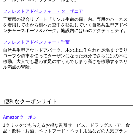
フォレストアドベンチャー・ターザニア
千葉県の複合リゾート「リソル生命の森」内。専用のハーネス
を着用して樹から樹へと空中を移動していく自然共生型アドベ
ンチャースポーツ＆パーク。施設内には65のアクティビティ。
フォレストアドベンチャー・千葉
自然共生型アウトドアパーク。木の上に作られた足場まで登り
ロープや滑車を使ってターザンになった気分でさらに別の木に
移動。大人でも思わず足のすくんでしまう高さを移動するスリ
ル満点の冒険。
便利なクーポンサイト
Amazonクーポン
1クリックでもらえるお得な割引サービス。ドラッグストア、食
品・飲料・お酒、ペットフード・ペット用品などの人気ブラン