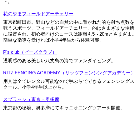
ト。
花のやまフィールドアーチェリー
東京都町田市。野山などの自然の中に置かれた的を射ち点数を
競うスポーツ、フィールドアーチェリー。的はさまざまな場所
に設置され、初心者向けのコースは距離も5～20mとさまざま。
簡単な指導を受ければ小学4年生から体験可能。
P's club（ピーズクラブ）
透明感のある美しい八丈島の海でファンダイビング。
RITZ FENCING ACADEMY（リッツフェンシングアカデミー）
用具は全てレンタル可能なので手ぶらでできるフェンシングス
クール。小学4年生以上から。
スプラッシュ東京・奥多摩
東京都の秘境、奥多摩にてキャニオニングツアーを開催。