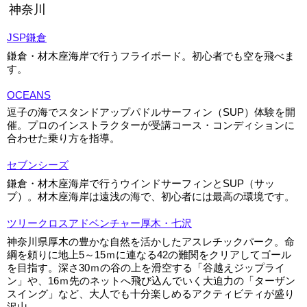
神奈川
JSP鎌倉
鎌倉・材木座海岸で行うフライボード。初心者でも空を飛べま
す。
OCEANS
逗子の海でスタンドアップパドルサーフィン（SUP）体験を開
催。プロのインストラクターが受講コース・コンディションに
合わせた乗り方を指導。
セブンシーズ
鎌倉・材木座海岸で行うウインドサーフィンとSUP（サッ
プ）。材木座海岸は遠浅の海で、初心者には最高の環境です。
ツリークロスアドベンチャー厚木・七沢
神奈川県厚木の豊かな自然を活かしたアスレチックパーク。命
綱を頼りに地上5～15ｍに連なる42の難関をクリアしてゴール
を目指す。深さ30ｍの谷の上を滑空する「谷越えジップライ
ン」や、16ｍ先のネットへ飛び込んでいく大迫力の「ターザン
スイング」など、大人でも十分楽しめるアクティビティが盛り
沢山。