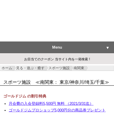
Menu
▼
お目当てのクーポン 当サイト内を一発検索 !
ホーム
見る・遊ぶ・癒す
スポーツ施設
南関東
▼
スポーツ施設
≪南関東： 東京/神奈川/埼玉/千葉≫
▼
ゴールドジム の割引特典
▼
月会費の入会登録料5,500円 無料 （2021/3/31迄）
▼
ゴールドジムプロショップ5,000円分の商品券プレゼント