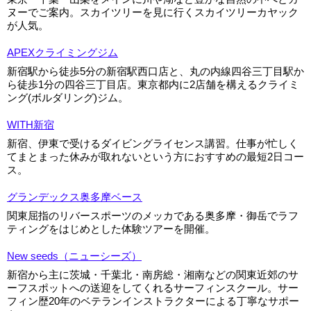
ヌーでご案内。スカイツリーを見に行くスカイツリーカヤック
が人気。
APEXクライミングジム
新宿駅から徒歩5分の新宿駅西口店と、丸の内線四谷三丁目駅か
ら徒歩1分の四谷三丁目店。東京都内に2店舗を構えるクライミ
ング(ボルダリング)ジム。
WITH新宿
新宿、伊東で受けるダイビングライセンス講習。仕事が忙しく
てまとまった休みが取れないという方におすすめの最短2日コー
ス。
グランデックス奥多摩ベース
関東屈指のリバースポーツのメッカである奥多摩・御岳でラフ
ティングをはじめとした体験ツアーを開催。
New seeds（ニューシーズ）
新宿から主に茨城・千葉北・南房総・湘南などの関東近郊のサ
ーフスポットへの送迎をしてくれるサーフィンスクール。サー
フィン歴20年のベテランインストラクターによる丁寧なサポー