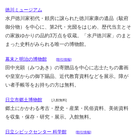
徳川ミュージアム
水戸徳川家初代・頼房に譲られた徳川家康の遺品（駿府
御分物）を中心に、第2代・光圀をはじめ、歴代当主とそ
の家族ゆかりの品約3万点を収蔵。「水戸徳川家」のまと
まった史料がみられる唯一の博物館。
幕末と明治の博物館
[割引情報]
田中光顕（みつあき）の寄贈品を中心に志士たちの書画
や皇室からの御下賜品、近代教育資料などを展示。障が
い者手帳等をお持ちの方は無料。
日立市郷土博物館
[入館無料]
郷土にかかわる考古・歴史・産業・民俗資料、美術資料
を収集・保存・研究・展示。入館無料。
日立シビックセンター 科学館
[割引情報]