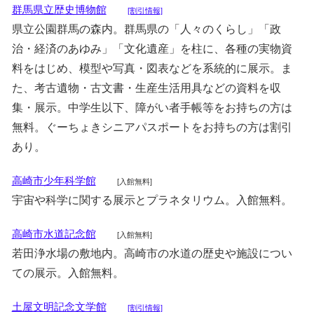
群馬県立歴史博物館
[割引情報]
県立公園群馬の森内。群馬県の「人々のくらし」「政
治・経済のあゆみ」「文化遺産」を柱に、各種の実物資
料をはじめ、模型や写真・図表などを系統的に展示。ま
た、考古遺物・古文書・生産生活用具などの資料を収
集・展示。中学生以下、障がい者手帳等をお持ちの方は
無料。ぐーちょきシニアパスポートをお持ちの方は割引
あり。
高崎市少年科学館
[入館無料]
宇宙や科学に関する展示とプラネタリウム。入館無料。
高崎市水道記念館
[入館無料]
若田浄水場の敷地内。高崎市の水道の歴史や施設につい
ての展示。入館無料。
土屋文明記念文学館
[割引情報]