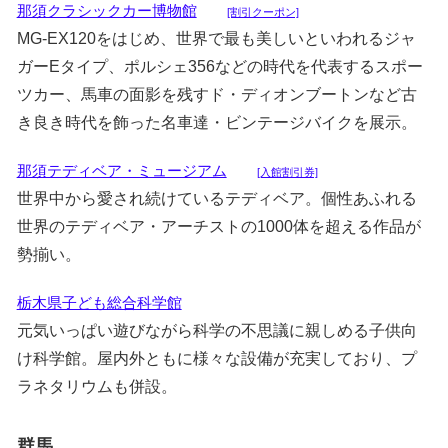
那須クラシックカー博物館
[割引クーポン]
MG-EX120をはじめ、世界で最も美しいといわれるジャ
ガーEタイプ、ポルシェ356などの時代を代表するスポー
ツカー、馬車の面影を残すド・ディオンブートンなど古
き良き時代を飾った名車達・ビンテージバイクを展示。
那須テディベア・ミュージアム
[入館割引券]
世界中から愛され続けているテディベア。個性あふれる
世界のテディベア・アーチストの1000体を超える作品が
勢揃い。
栃木県子ども総合科学館
元気いっぱい遊びながら科学の不思議に親しめる子供向
け科学館。屋内外ともに様々な設備が充実しており、プ
ラネタリウムも併設。
群馬