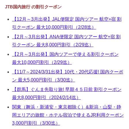
▼
JTB国内旅行 の割引クーポン
▼
【12月～3月出発】JAL便限定 国内ツアー 航空+宿 割
引クーポン 最大10,000円割引（2/28迄）
▼
【2月～3月出発】ANA便限定 国内ツアー 航空+宿 割
▼
引クーポン 最大8,000円割引（2/29迄）
【2月～3月出発】国内ツアーで使える割引クーポン
最大10,000円割引（2/29迄）
【11/7～2024/3/31出発】10代・20代応援! 国内クーポ
ン 最大5,000円割引（3/30迄）
【群馬】ぐんま先取り旅! 早期４５日前 割引クーポン
最大8,000円割引（2024/2/14迄）
関東（舞浜・新浦安・東京都除く）&新潟・山梨・静
岡エリアの旅館・ホテル宿泊で使えるJR利用クーポン
3,000円割引（3/30迄）