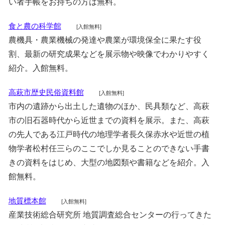
い者手帳をお持ちの方は無料。
食と農の科学館
[入館無料]
農機具・農業機械の発達や農業が環境保全に果たす役
割、最新の研究成果などを展示物や映像でわかりやすく
紹介。入館無料。
高萩市歴史民俗資料館
[入館無料]
市内の遺跡から出土した遺物のほか、民具類など、高萩
市の旧石器時代から近世までの資料を展示。また、高萩
の先人である江戸時代の地理学者長久保赤水や近世の植
物学者松村任三らのここでしか見ることのできない手書
きの資料をはじめ、大型の地図類や書籍などを紹介。入
館無料。
地質標本館
[入館無料]
産業技術総合研究所 地質調査総合センターの行ってきた