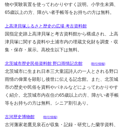
物や実験装置を使ってわかりやすく説明。小学生未満、
65歳以上の方、障がい者手帳等をお持ちの方は無料。
上高津貝塚ふるさと歴史の広場 考古資料館
国指定史跡上高津貝塚と考古資料館から構成され、上高
津貝塚に関する資料や土浦市内の埋蔵文化財を調査・収
集・保存・展示。高校生以下は無料。
北茨城市歴史民俗資料館 野口雨情記念館
[割引情報]
北茨城市に生まれ日本三大童謡詩人の一人とされる野口
雨情の偉業を顕彰し後世に伝える記念館。また、北茨城
市の歴史や民俗を資料やパネルなどによってわかりやす
く紹介。北茨城市内在住の65歳以上の方、障がい者手帳
等をお持ちの方は無料。シニア割引あり。
古河歴史博物館
[割引情報]
古河藩家老鷹見泉石が収集・記録・研究した蘭学資料、