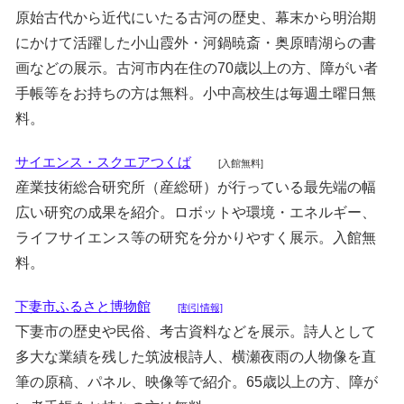
原始古代から近代にいたる古河の歴史、幕末から明治期
にかけて活躍した小山霞外・河鍋暁斎・奥原晴湖らの書
画などの展示。古河市内在住の70歳以上の方、障がい者
手帳等をお持ちの方は無料。小中高校生は毎週土曜日無
料。
サイエンス・スクエアつくば
[入館無料]
産業技術総合研究所（産総研）が行っている最先端の幅
広い研究の成果を紹介。ロボットや環境・エネルギー、
ライフサイエンス等の研究を分かりやすく展示。入館無
料。
下妻市ふるさと博物館
[割引情報]
下妻市の歴史や民俗、考古資料などを展示。詩人として
多大な業績を残した筑波根詩人、横瀬夜雨の人物像を直
筆の原稿、パネル、映像等で紹介。65歳以上の方、障が