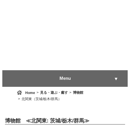
Menu
▼
house
見る・遊ぶ・癒す
博物館
Home
北関東（茨城/栃木/群馬）
▼
博物館 ≪北関東: 茨城/栃木/群馬≫
▼