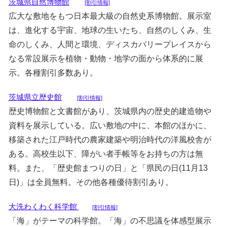
茨城県自然博物館
[割引情報]
広大な敷地をもつ日本最大級の自然史系博物館。展示室
は、進化する宇宙、地球の生いたち、自然のしくみ、生
命のしくみ、人間と環境、ディスカバリープレイスから
なる常設展示を植物・動物・地学の面から体系的に展
示。各種割引多数あり。
茨城県立歴史館
[割引情報]
歴史博物館と文書館があり、茨城県内の歴史的建造物や
資料を展示している。広い敷地の中に、本館のほかに、
移築された江戸時代の農家建築や明治時代の洋風校舎が
ある。高校生以下、障がい者手帳等をお持ちの方は無
料。また、「歴史館まつりの日」と「県民の日(11月13
日)」は全員無料。その他各種優待割引あり。
大洗わくわく科学館
[割引情報]
「海」がテーマの科学館。「海」の不思議を体感型展示