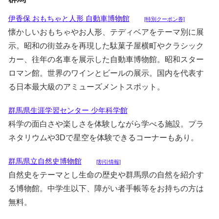
伊香保 おもちゃと人形 自動車博物館
[特別クーポン券]
懐かしいおもちゃやお人形、テディベアをテーマ別に展
示。昭和の街並みを再現した駄菓子屋横町やクラシック
カー、往年の名車を展示した自動車博物館。昭和スター
ロマン館。世界のワインとビールの展示。国内を代表す
る日本最大級のアミューズメントスポット。
群馬県生涯学習センター 少年科学館
科学の面白さや楽しさを体験しながら学べる施設。プラ
ネタリウムや3Dで星空を体験できるコーナーもあり。
群馬県立自然史博物館
[割引情報]
自然史をテーマとし生命の歴史や群馬県の自然を紹介す
る博物館。中学生以下、障がい者手帳等をお持ちの方は
無料。