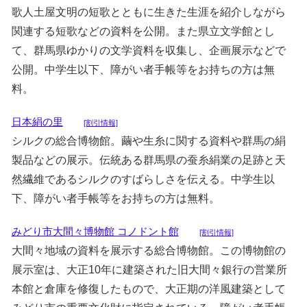
歌人土屋文明の短歌とともに生きた生涯を紹介しながら
関連する短歌などの資料を公開。また県立文学館とし
て、群馬県ゆかりの文学資料を収集し、企画展示などで
公開。中学生以下、障がい者手帳等をお持ちの方は無
料。
日本絹の里
[割引情報]
シルクの総合博物館。繭や生糸に関する資料や群馬の絹
製品などの展示。伝統ある群馬県の蚕糸絹業の足跡と天
然繊維であるシルクのすばらしさを伝える。中学生以
下、障がい者手帳等をお持ちの方は無料。
みどり市大間々博物館 コノドント館
[割引情報]
大間々地域の資料を展示する総合博物館。この博物館の
展示室は、大正10年に建築された旧大間々銀行の営業所
本館と倉庫を修復したもので、大正期の洋風建築として