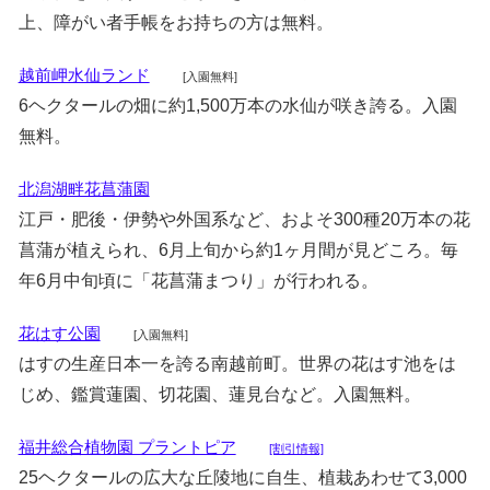
上、障がい者手帳をお持ちの方は無料。
越前岬水仙ランド
[入園無料]
6ヘクタールの畑に約1,500万本の水仙が咲き誇る。入園
無料。
北潟湖畔花菖蒲園
江戸・肥後・伊勢や外国系など、およそ300種20万本の花
菖蒲が植えられ、6月上旬から約1ヶ月間が見どころ。毎
年6月中旬頃に「花菖蒲まつり」が行われる。
花はす公園
[入園無料]
はすの生産日本一を誇る南越前町。世界の花はす池をは
じめ、鑑賞蓮園、切花園、蓮見台など。入園無料。
福井総合植物園 プラントピア
[割引情報]
25ヘクタールの広大な丘陵地に自生、植栽あわせて3,000