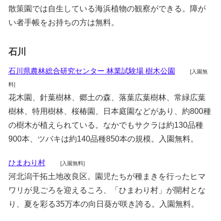
散策園では自生している海浜植物の観察ができる。障が
い者手帳をお持ちの方は無料。
石川
石川県農林総合研究センター 林業試験場 樹木公園
[入園無
料]
花木園、針葉樹林、郷土の森、落葉広葉樹林、常緑広葉
樹林、特用樹林、桜椿園、日本庭園などがあり、約800種
の樹木が植えられている。なかでもサクラは約130品種
900本、ツバキは約140品種850本の規模。入園無料。
ひまわり村
[入園無料]
河北潟干拓土地改良区。園児たちが種まきを行ったヒマ
ワリが見ごろを迎えるころ、「ひまわり村」が開村とな
り、夏を彩る35万本の向日葵が咲き誇る。入園無料。