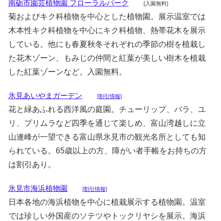
南砺市園芸植物園 フローラルパーク
[入園無料]
菊およびキク科植物を中心とした植物園。展示温室では
木本性キク科植物を中心にキク科植物、熱帯花木を展示
している。他にも春夏秋冬それぞれの季節の樹を植栽し
た花木ゾーン、もみじの仲間と紅葉が美しい樹木を植栽
した紅葉ゾーンなど。入園無料。
氷見あいやまガーデン
[割引情報]
花と緑あふれる西洋風の庭園。チューリップ、バラ、ユ
リ、プリムラなど四季を通じて楽しめ、富山湾越しに立
山連峰が一望できる富山県氷見市の観光名所としても知
られている。65歳以上の方、障がい者手帳をお持ちの方
は割引あり。
氷見市海浜植物園
[割引情報]
日本各地の海浜植物を中心に植栽展示する植物園。温室
では珍しい外国産のソテツやトックリヤシを展示。海浜