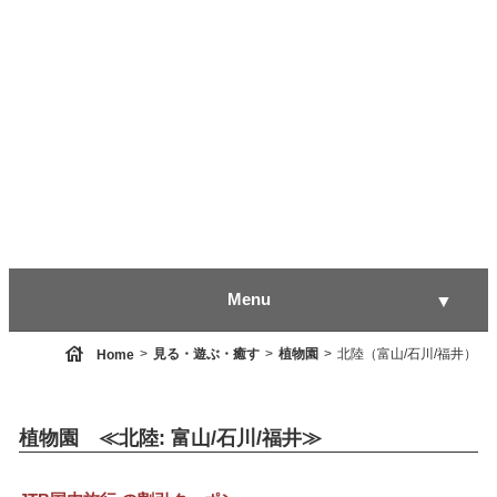
Menu
▼
house
見る・遊ぶ・癒す
植物園
北陸（富山/石川/福井）
Home
▼
植物園 ≪北陸: 富山/石川/福井≫
▼