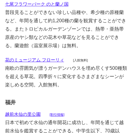
七尾フラワーパーク のと蘭ノ国
普段見ることができない珍しい品種や、希少種の原種蘭
など、年間を通して約1,200種の蘭を観賞することができ
る。またトロピカルガーデンゾーンでは、熱帯・亜熱帯
原産のヤシ類などの花木や草花などを見ることができ
る。蘭遊館（温室展示場）は無料。
花のミュージアム フローリィ
[入館無料]
南欧の雰囲気が漂うガーデンハウスを埋め尽くす500種類
を超える草花。四季折々に変化するさまざまなシーンが
楽しめる空間。入館無料。
福井
越前水仙の里公園
[割引情報]
日本で初めて水仙の通年開花に成功し、年間を通じて越
前水仙を鑑賞することができる。中学生以下、70歳以