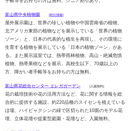
手帳等をお持ちの方は無料。シニア割引あり。
富山県中央植物園
[割引情報]
屋外展示園は、世界の珍しい植物や中国雲南省の植物、
北アメリカ東部の植物などを展示している「世界の植物
ゾーン」と、日本の代表的な植生を再現し、その環境に
生育する植物を展示している「日本の植物ゾーン」があ
る。また展示温室では、熱帯雨林植物、高山・絶滅危惧
植物、熱帯果樹などを展示。高校生以下、70歳以上の
方、障がい者手帳等をお持ちの方は無料。
富山県花総合センター エレガガーデン
[入園無料]
花の栽培技術や花の活用方法など、花に関する情報を総
合的に提供する施設。約220品種のスイセンを植えている
ほ場、ハイビャクシンの緑で区切られた10面のモデル花
壇、立体花壇や提案型庭園・花壇など。入園無料。