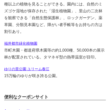
種以上の植物を見ることができる。園内には、自然のミ
ズゴケ湿地が保存された「湿生植物園」、里山の二次林
を観察できる「自然生態保護林」、ロックガーデン、薬
草園、分類見本園など。障がい者手帳等をお持ちの方は
割引あり。
福井都市緑化植物園
市町木園・都道府県木園等の約1,000種、50,000本の展示
林が配置されている。タマネギ型の熱帯温室が目印。
ゆりの里公園 ユリーム春江
15万輪のゆりが咲き誇る公園。
便利なクーポンサイト