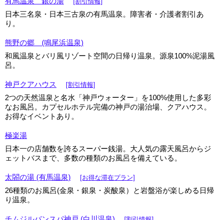
有馬温泉 銀の湯
[割引情報]
日本三名泉・日本三古泉の有馬温泉。障害者・介護者割引あ
り。
熊野の郷 (鳴尾浜温泉)
和風温泉とバリ風リゾート空間の日帰り温泉。源泉100%泥湯風
呂。
神戸クアハウス
[割引情報]
2つの天然温泉と名水「神戸ウォーター」を100%使用した多彩
なお風呂。カプセルホテル完備の神戸の湯治場、クアハウス。
お得なイベントあり。
極楽湯
日本一の店舗数を誇るスーパー銭湯。大人気の露天風呂からジ
ェットバスまで、多数の種類のお風呂を備えている。
太閤の湯 (有馬温泉)
[お得な滞在プラン]
26種類のお風呂(金泉・銀泉・炭酸泉）と岩盤浴が楽しめる日帰
り温泉。
チムジルバンスパ神戸 (白川温泉)
[割引情報]