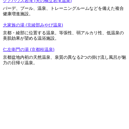
クアハウス岩滝 (天の橋立岩滝温泉)
バーデ、プール、温泉、トレーニングルームなどを備えた複合
健康増進施設。
大家族の湯 (京綾部みやび温泉)
京都・綾部に位置する温泉。等張性、弱アルカリ性、低温泉の
美肌効果が望める温浴施設。
仁左衛門の湯 (京都桂温泉)
京都盆地内初の天然温泉、泉質の異なる2つの掛け流し風呂が魅
力の日帰り温泉。