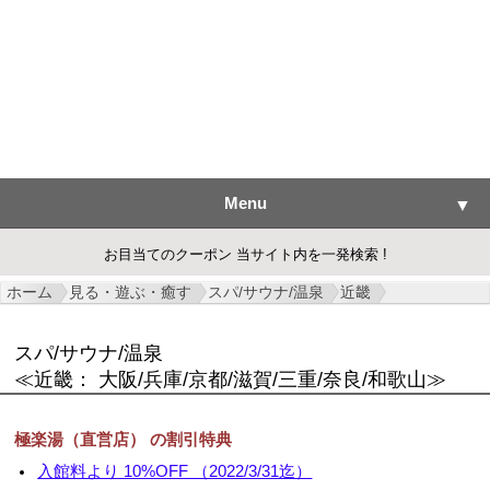
Menu
▼
お目当てのクーポン 当サイト内を一発検索 !
ホーム
見る・遊ぶ・癒す
スパ/サウナ/温泉
近畿
▼
スパ/サウナ/温泉
▼
≪近畿： 大阪/兵庫/京都/滋賀/三重/奈良/和歌山≫
▼
極楽湯（直営店） の割引特典
▼
入館料より 10%OFF （2022/3/31迄）