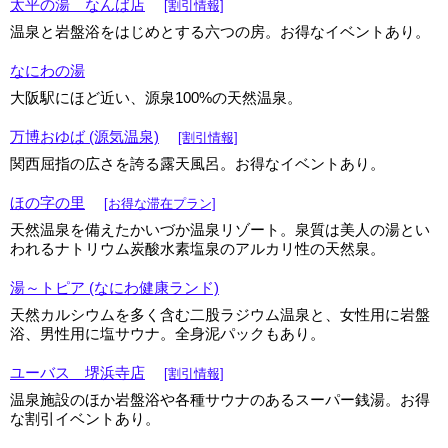
太平の湯 なんば店
[割引情報]
温泉と岩盤浴をはじめとする六つの房。お得なイベントあり。
なにわの湯
大阪駅にほど近い、源泉100%の天然温泉。
万博おゆば (源気温泉)
[割引情報]
関西屈指の広さを誇る露天風呂。お得なイベントあり。
ほの字の里
[お得な滞在プラン]
天然温泉を備えたかいづか温泉リゾート。泉質は美人の湯とい
われるナトリウム炭酸水素塩泉のアルカリ性の天然泉。
湯～トピア (なにわ健康ランド)
天然カルシウムを多く含む二股ラジウム温泉と、女性用に岩盤
浴、男性用に塩サウナ。全身泥パックもあり。
ユーバス 堺浜寺店
[割引情報]
温泉施設のほか岩盤浴や各種サウナのあるスーパー銭湯。お得
な割引イベントあり。