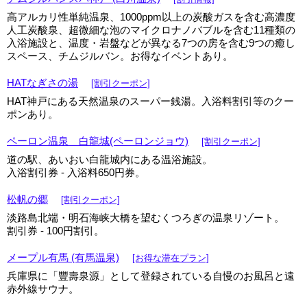
高アルカリ性単純温泉、1000ppm以上の炭酸ガスを含む高濃度
人工炭酸泉、超微細な泡のマイクロナノバブルを含む11種類の
入浴施設と、温度・岩盤などが異なる7つの房を含む9つの癒し
スペース、チムジルバン。お得なイベントあり。
HATなぎさの湯
[割引クーポン]
HAT神戸にある天然温泉のスーパー銭湯。入浴料割引等のクー
ポンあり。
ペーロン温泉 白龍城(ペーロンジョウ)
[割引クーポン]
道の駅、あいおい白龍城内にある温浴施設。
入浴割引券 - 入浴料650円券。
松帆の郷
[割引クーポン]
淡路島北端・明石海峡大橋を望むくつろぎの温泉リゾート。
割引券 - 100円割引。
メープル有馬 (有馬温泉)
[お得な滞在プラン]
兵庫県に「豐壽泉源」として登録されている自慢のお風呂と遠
赤外線サウナ。