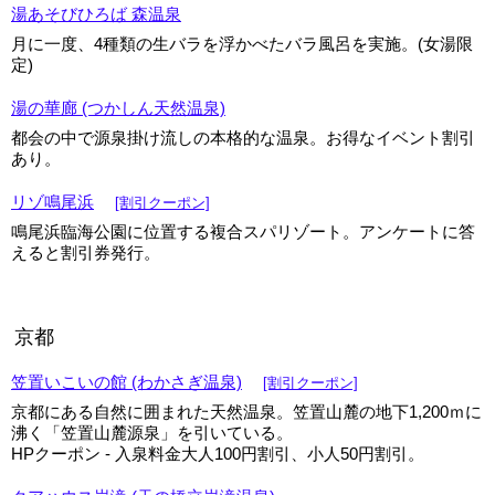
湯あそびひろば 森温泉
月に一度、4種類の生バラを浮かべたバラ風呂を実施。(女湯限
定)
湯の華廊 (つかしん天然温泉)
都会の中で源泉掛け流しの本格的な温泉。お得なイベント割引
あり。
リゾ鳴尾浜
[割引クーポン]
鳴尾浜臨海公園に位置する複合スパリゾート。アンケートに答
えると割引券発行。
京都
笠置いこいの館 (わかさぎ温泉)
[割引クーポン]
京都にある自然に囲まれた天然温泉。笠置山麓の地下1,200ｍに
沸く「笠置山麓源泉」を引いている。
HPクーポン - 入泉料金大人100円割引、小人50円割引。