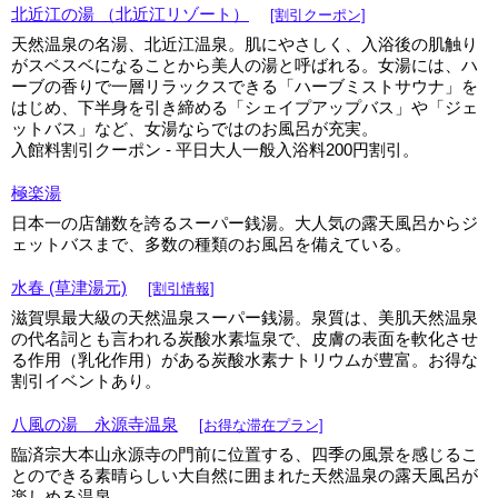
北近江の湯 （北近江リゾート）
[割引クーポン]
天然温泉の名湯、北近江温泉。肌にやさしく、入浴後の肌触り
がスベスベになることから美人の湯と呼ばれる。女湯には、ハ
ーブの香りで一層リラックスできる「ハーブミストサウナ」を
はじめ、下半身を引き締める「シェイプアップバス」や「ジェ
ットバス」など、女湯ならではのお風呂が充実。
入館料割引クーポン - 平日大人一般入浴料200円割引。
極楽湯
日本一の店舗数を誇るスーパー銭湯。大人気の露天風呂からジ
ェットバスまで、多数の種類のお風呂を備えている。
水春 (草津湯元)
[割引情報]
滋賀県最大級の天然温泉スーパー銭湯。泉質は、美肌天然温泉
の代名詞とも言われる炭酸水素塩泉で、皮膚の表面を軟化させ
る作用（乳化作用）がある炭酸水素ナトリウムが豊富。お得な
割引イベントあり。
八風の湯 永源寺温泉
[お得な滞在プラン]
臨済宗大本山永源寺の門前に位置する、四季の風景を感じるこ
とのできる素晴らしい大自然に囲まれた天然温泉の露天風呂が
楽しめる温泉。