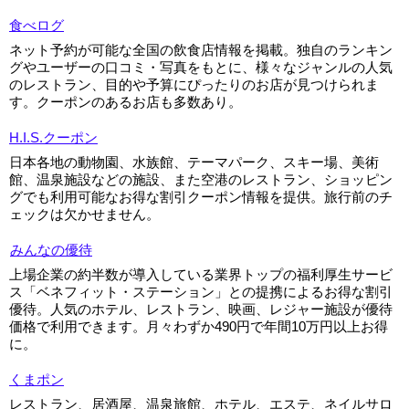
食べログ
ネット予約が可能な全国の飲食店情報を掲載。独自のランキン
グやユーザーの口コミ・写真をもとに、様々なジャンルの人気
のレストラン、目的や予算にぴったりのお店が見つけられま
す。クーポンのあるお店も多数あり。
H.I.S.クーポン
日本各地の動物園、水族館、テーマパーク、スキー場、美術
館、温泉施設などの施設、また空港のレストラン、ショッピン
グでも利用可能なお得な割引クーポン情報を提供。旅行前のチ
ェックは欠かせません。
みんなの優待
上場企業の約半数が導入している業界トップの福利厚生サービ
ス「ベネフィット・ステーション」との提携によるお得な割引
優待。人気のホテル、レストラン、映画、レジャー施設が優待
価格で利用できます。月々わずか490円で年間10万円以上お得
に。
くまポン
レストラン、居酒屋、温泉旅館、ホテル、エステ、ネイルサロ