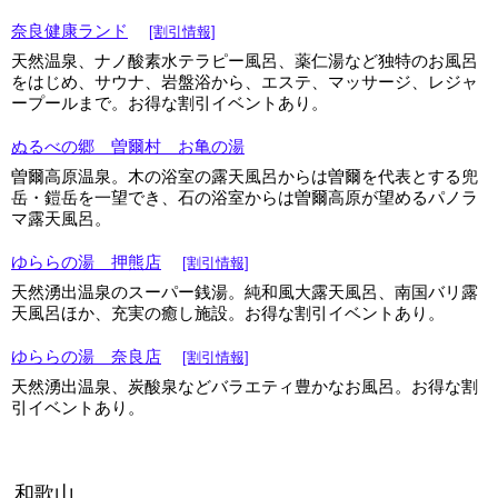
奈良健康ランド
[割引情報]
天然温泉、ナノ酸素水テラピー風呂、薬仁湯など独特のお風呂
をはじめ、サウナ、岩盤浴から、エステ、マッサージ、レジャ
ープールまで。お得な割引イベントあり。
ぬるべの郷 曽爾村 お亀の湯
曽爾高原温泉。木の浴室の露天風呂からは曽爾を代表とする兜
岳・鎧岳を一望でき、石の浴室からは曽爾高原が望めるパノラ
マ露天風呂。
ゆららの湯 押熊店
[割引情報]
天然湧出温泉のスーパー銭湯。純和風大露天風呂、南国バリ露
天風呂ほか、充実の癒し施設。お得な割引イベントあり。
ゆららの湯 奈良店
[割引情報]
天然湧出温泉、炭酸泉などバラエティ豊かなお風呂。お得な割
引イベントあり。
和歌山