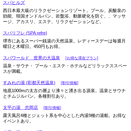
スパヒルズ
西日本最大級のリラクゼーションリゾート。プール、炭酸泉の
効能、韓国オンドルバン、岩盤浴、動脈硬化を防ぐ、、マッサ
ージ、アカスリ、エステ、リラクゼーションなど。
スパリフレ (SPA refre)
堺市にあるスーパー銭湯の天然温泉。レディースデーは毎週月
曜日と木曜日。450円もお得。
スパワールド 世界の大温泉
[お得な滞在プラン]
温泉・サウナ・ プール・エステ・ホテルなどリラックススペー
スが満載。
すみれの湯 (彩都天然温泉)
[割引情報]
地底1000mの太古の層より沸々と湧き出る源泉。温泉とサウナ
とチムジルバン。各種割引あり。
太平の湯 忠岡店
[割引情報]
露天風呂4種とジェット系を中心とした内湯9種の湯船。お得な
イベントあり。