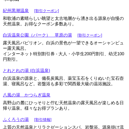
紀州黒潮温泉
[割引クーポン]
和歌浦の素晴らしい眺望と太古地層から湧き出る源泉が自慢の
天然温泉。お得なクーポン多数あり。
白浜温泉公園（パーク） 草原の湯
[割引クーポン]
露天風呂パビリオン。白浜の景色が一望できるオーシャンビュ
ー露天風呂。
インターネット特別割引券 - 大人・小学生200円割引、幼児100
円割引。
とれとれの湯 (白浜温泉)
白浜温泉の源泉と、備長炭風呂、薬宝玉石をくりぬいた宝石壺
湯、寝風呂など。岩盤浴も多彩で関西最大級の温浴施設。
八風の湯 かつらぎ温泉
高野山の麓にひっそりと佇む天然温泉の露天風呂が楽しめる日
帰り温泉。様々なお得プランあり。
ふくろうの湯
[割引情報]
上質の天然温泉とリラクゼーションスパ、岩盤浴。源泉掛け流