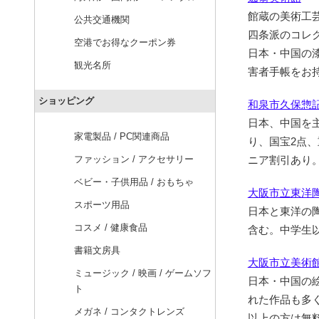
館蔵の美術工芸
公共交通機関
四条派のコレ
空港でお得なクーポン券
日本・中国の
観光名所
害者手帳をお
ショッピング
和泉市久保惣
日本、中国を主
家電製品 / PC関連商品
り、国宝2点
ファッション / アクセサリー
ニア割引あり
ベビー・子供用品 / おもちゃ
大阪市立東洋
スポーツ用品
日本と東洋の陶
コスメ / 健康食品
含む。中学生
書籍文房具
大阪市立美術
ミュージック / 映画 / ゲームソフ
日本・中国の絵
ト
れた作品も多
メガネ / コンタクトレンズ
以上の方は無