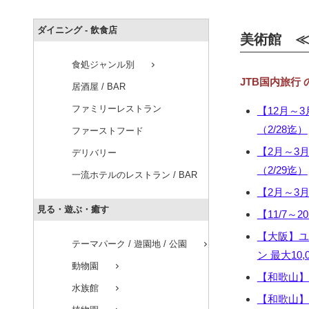
ダイニング - 飲食店
美術館 ≪近
食処ジャンル別
chevron_right
JTB国内旅行
居酒屋 / BAR
ファミリーレストラン
【12月～3
（2/28迄）
ファーストフード
【2月～3月
デリバリー
（2/29迄）
一流ホテルのレストラン / BAR
【2月～3
見る・遊ぶ・癒す
【11/7～2
【大阪】ユ
テーマパーク / 遊園地 / 公園
chevron_right
ン 最大10,
動物園
chevron_right
【和歌山】「
水族館
chevron_right
【和歌山】