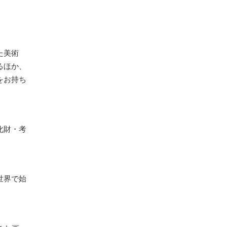
た美術
るほか、
をお持ち
化財・考
世界で始