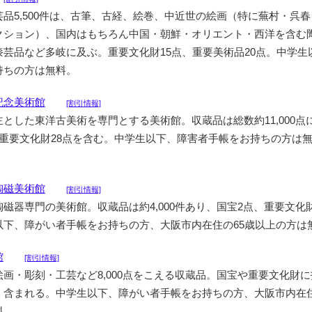
品5,500件は、古筆、古経、絵巻、中近世の絵画（特に蕪村・呉
クション）、国内はもちろん中国・朝鮮・オリエント・西洋を含む
漆芸品など多岐に及ぶ。重要文化財15点、重要美術品20点。中学生
持ちの方は無料。
記念美術館
[割引情報]
とした東洋古美術を専門とする美術館。収蔵品は総数約11,000点
、重要文化財28点を含む。中学生以下、障害者手帳をお持ちの方は
。
陶磁美術館
[割引情報]
磁器専門の美術館。収蔵品は約4,000件あり、国宝2点、重要文化財
以下、障がい者手帳をお持ちの方、大阪市内在住の65歳以上の方は
館
[割引情報]
画・彫刻・工芸など8,000点をこえる収蔵品。国宝や重要文化財
く含まれる。中学生以下、障がい者手帳をお持ちの方、大阪市内在住
料。