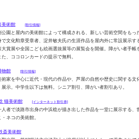
森美術館
[割引情報]
刻公園と屋内の美術館によって構成される、新しい芸術空間をもっ
身で文化勲章受章者、淀井敏夫氏の生涯作品を屋内外に常設展示す
森大賞展や全国こども絵画選抜展等の展覧会を開催。障がい者手帳
また、ココロンカードの提示で無料。
博物館
[割引情報]
美術家を中心に近代・現代の作品や、芦屋の自然や歴史に関する文
・展示。中学生以下は無料。シニア割引、障がい者割引あり。
稔 猫美術館
[インターネット割引券]
一人者で淡路市出身の中浜稔が描き出した作品を一堂に展示する、
こ・ネコの美術館。
鉄斎美術館