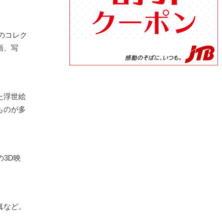
のコレク
画、写
た浮世絵
ものが多
3D映
真など。