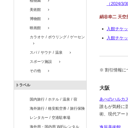
植物園
chevron_right
（2024/3/
美術館
chevron_right
絹谷幸二 天空
博物館
chevron_right
映画館
chevron_right
入館チケット 
カラオケ / ボウリング / ゲーセン
入館チケット
chevron_right
スパ / サウナ / 温泉
chevron_right
スポーツ施設
chevron_right
※ 割引情報
その他
chevron_right
トラベル
大阪
あべのハルカ
国内旅行 / ホテル / 温泉 / 宿
誰もが気軽に
海外旅行 / 格安航空券 / 旅行保険
術、現代アー
レンタカー / 空港駐車場
海外用・国内用 WiFiレンタル
逸翁美術館