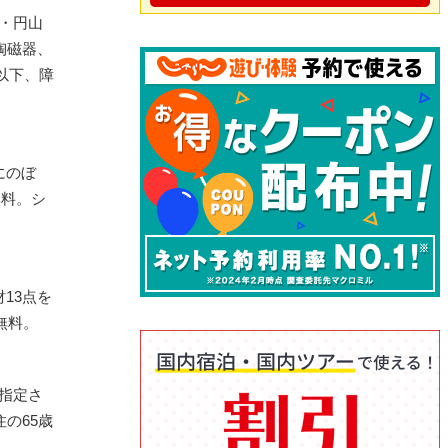
春・円山
陶磁器、
以下、障
にのぼ
無料。シ
13点を
無料。
に指定さ
の65歳