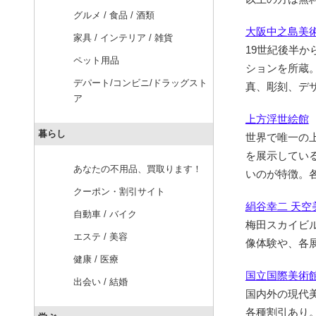
グルメ / 食品 / 酒類
大阪中之島美
家具 / インテリア / 雑貨
19世紀後半か
ペット用品
ションを所蔵
デパート/コンビニ/ドラッグスト
真、彫刻、デ
ア
上方浮世絵館
暮らし
世界で唯一の
を展示してい
あなたの不用品、買取ります！
いのが特徴。
クーポン・割引サイト
絹谷幸二 天空
自動車 / バイク
梅田スカイビ
エステ / 美容
像体験や、各
健康 / 医療
国立国際美術
出会い / 結婚
国内外の現代
各種割引あり