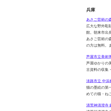
兵庫
あさご芸術の
広大な野外彫
館。朝来市出
あさご芸術の
の方は無料。
芦屋市立美術
芦屋ゆかりの
古資料の収集
淡路市立 中浜
猫の墨絵の第
めての猫・ね
清荒神清澄寺 