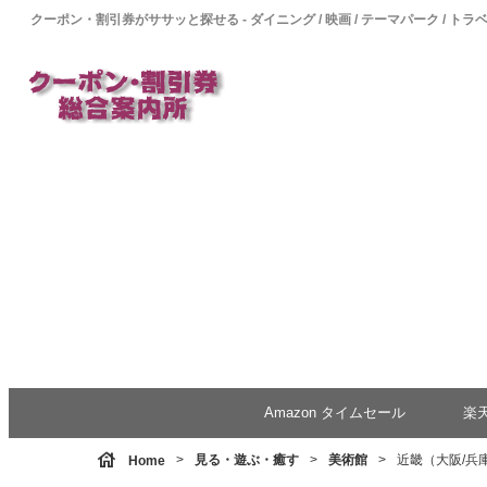
クーポン・割引券がササッと探せる - ダイニング / 映画 / テーマパーク / トラ
Amazon タイムセール
楽
house
見る・遊ぶ・癒す
美術館
近畿（大阪/兵庫
Home