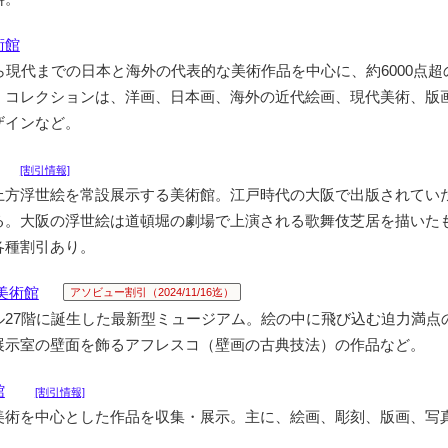
術館
ら現代までの日本と海外の代表的な美術作品を中心に、約6000点超
。コレクションは、洋画、日本画、海外の近代絵画、現代美術、版
ザインなど。
[割引情報]
上方浮世絵を常設展示する美術館。江戸時代の大阪で出版されてい
る。大阪の浮世絵は道頓堀の劇場で上演される歌舞伎芝居を描いた
各種割引あり。
美術館
アソビュー割引（2024/11/16迄）
ル27階に誕生した最新型ミュージアム。絵の中に飛び込む迫力満点の
展示室の壁面を飾るアフレスコ（壁画の古典技法）の作品など。
館
[割引情報]
美術を中心とした作品を収集・展示。主に、絵画、彫刻、版画、写
。