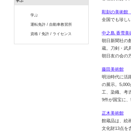
学ぶ
彫刻の美術館
学ぶ
全国でも珍し
運転免許 / 自動車教習所
中之島 香雪美
資格 / 免許 / ライセンス
朝日新聞社の
蔵。刀剣・武
朝日友の会の
藤田美術館
明治時代に活
の展示。5,0
工、染織、考
9件が国宝に、
正木美術館
館蔵品は、絵
文化財13点を