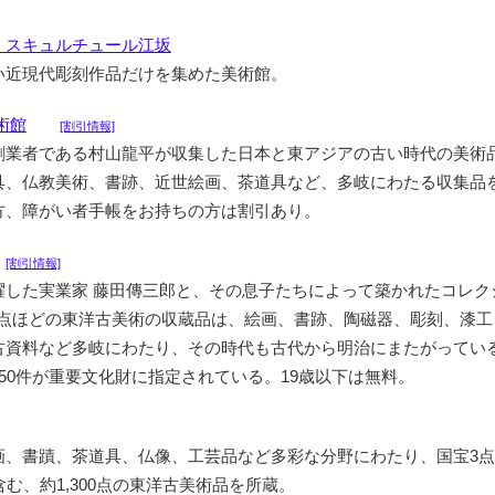
 スキュルチュール江坂
い近現代彫刻作品だけを集めた美術館。
術館
[割引情報]
創業者である村山龍平が収集した日本と東アジアの古い時代の美術
具、仏教美術、書跡、近世絵画、茶道具など、多岐にわたる収集品
方、障がい者手帳をお持ちの方は割引あり。
[割引情報]
躍した実業家 藤田傳三郎と、その息子たちによって築かれたコレク
00点ほどの東洋古美術の収蔵品は、絵画、書跡、陶磁器、彫刻、漆工
古資料など多岐にわたり、その時代も古代から明治にまたがってい
50件が重要文化財に指定されている。19歳以下は無料。
画、書蹟、茶道具、仏像、工芸品など多彩な分野にわたり、国宝3
含む、約1,300点の東洋古美術品を所蔵。