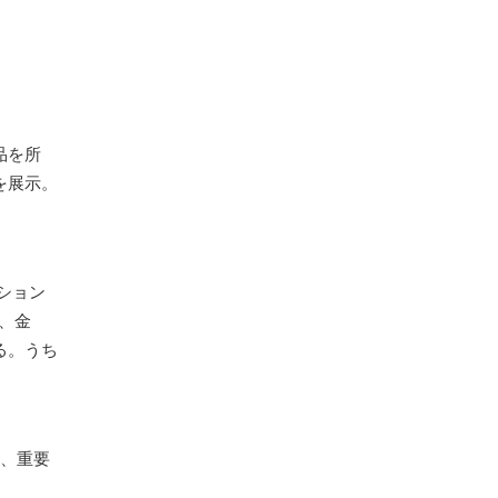
品を所
を展示。
ション
、金
る。うち
点、重要