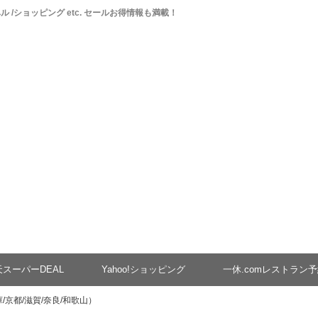
ベル /ショッピング etc. セールお得情報も満載！
天スーパーDEAL
Yahoo!ショッピング
一休.comレストラン
/京都/滋賀/奈良/和歌山）