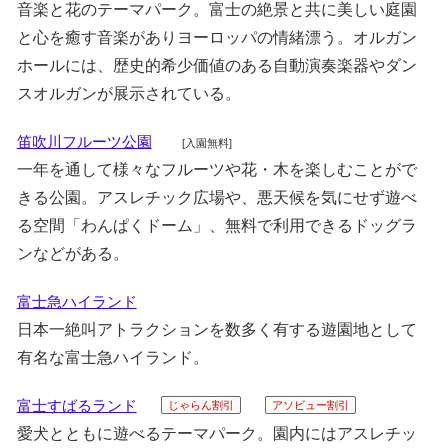
音楽と花のテーマパーク。富士の絶景と共に美しい庭園
と心を癒す音楽がありヨーロッパの情緒漂う。オルガン
ホールには、歴史的希少価値のある自動演奏楽器やダン
スオルガンが展示されている。
笛吹川フルーツ公園
[入園無料]
一年を通して様々なフルーツや花・木を楽しむことがで
きる公園。アスレチック広場や、悪天候を気にせず遊べ
る空間「わんぱくドーム」、無料で利用できるドッグラ
ンなどがある。
富士急ハイランド
日本一絶叫アトラクションを数多く有する遊園地として
有名な富士急ハイランド。
富士すばるランド
じゃらん割引
アソビュー割引
愛犬とともに遊べるテーマパーク。園内にはアスレチッ