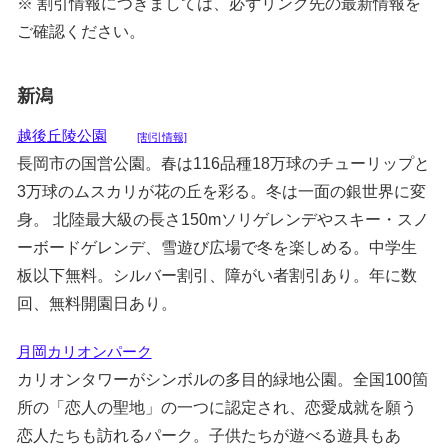
※ 割引情報につきましては、必ずリンク先の最新情報を
ご確認ください。
新潟
越後丘陵公園
[割引情報]
長岡市の国営公園。春は116品種18万球のチューリップと
3万球のムスカリが花の丘を彩る。冬は一面の銀世界に変
身。 北陸最大級の長さ150mソリゲレンデやスキー・スノ
ーボードゲレンデ、雪遊び広場で冬を楽しめる。中学生
板以下無料。シルバー割引、障がい者割引あり。年に数
回、無料開園日あり。
月岡カリオンパーク
カリオンタワーがシンボルの多目的緑地公園。全国100箇
所の「恋人の聖地」の一つに認定され、恋愛成就を願う
恋人たちも訪れるパーク。子供たちが遊べる遊具もあ