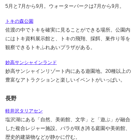
5月と7月から9月。ウォーターパークは7月から9月。
トキの森公園
佐渡の中でトキを確実に見ることができる場所。公園内
にはトキ資料展示館と、トキの飛翔、採餌、巣作り等を
観察できるトキふれあいプラザがある。
妙高サンシャインランド
妙高サンシャインリゾート内にある遊園地。20種以上の
豊富なアトラクションと楽しいイベントがいっぱい。
長野
軽井沢タリアセン
塩沢湖にある「自然、美術館、文学」と「遊ぶ」が融合
した複合レジャー施設。バラが咲き誇る庭園や美術館、
歴史的建築物などが静かに佇む。