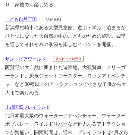
り、家族でも楽しめる。
こども自然王国
[入館無料]
新潟県柏崎市にある大型児童館。遊ぶ・学ぶ・泊まるが
ひとつになった大自然の中のこどものための施設。四季
を通してそれぞれの季節を楽しむイベントを開催。
サントピアワールド
アソビュー前売り
阿賀野の大自然に囲まれた遊園地。大観覧車、メリーゴ
ーランド、恐竜ジェットコースター、ロックアドベンチ
ャーなど30種以上のアトラクションで小さな子供から大
人まで楽しめる。
上越国際プレイランド
北日本最大級のウォーターアドベンチャー。ウォーター
ボブスレー、ワイルドリバーなど迫力あるアトラクショ
ンが勢揃い。開園期間は、通常、プレイランドは4月から