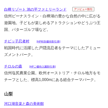
白樺リゾート 池の平ファミリーランド
アソビュー割引
信州ビーナスライン・白樺湖の豊かな自然の中に広がる
遊園地。子どもが楽しめるアトラクションやどうぶつ王
国、パターゴルフ場など。
チビッ子忍者村
[HP特別優待割引券]
戦国時代に活躍した戸隠流忍者をテーマにしたアミュー
ズメントパーク。
チロルの森
[HPご優待入園割引券]
信州塩尻農業公園。欧州オーストリア・チロル地方をモ
チーフとした、標高1,000mにある総合テーマパーク。
山梨
河口湖音楽と森の美術館