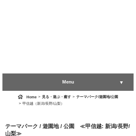
Menu
▼
house
見る・遊ぶ・癒す
テーマパーク/遊園地/公園
Home
甲信越（新潟/長野/山梨）
▼
テーマパーク / 遊園地 / 公園 ≪甲信越: 新潟/長野/
▼
山梨≫