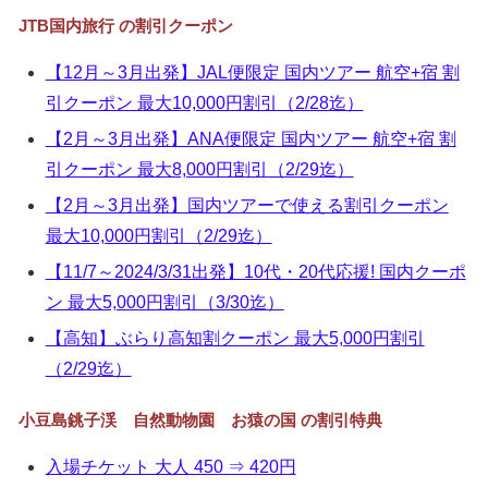
▼
JTB国内旅行 の割引クーポン
▼
【12月～3月出発】JAL便限定 国内ツアー 航空+宿 割
引クーポン 最大10,000円割引（2/28迄）
▼
【2月～3月出発】ANA便限定 国内ツアー 航空+宿 割
▼
引クーポン 最大8,000円割引（2/29迄）
【2月～3月出発】国内ツアーで使える割引クーポン
最大10,000円割引（2/29迄）
【11/7～2024/3/31出発】10代・20代応援! 国内クーポ
ン 最大5,000円割引（3/30迄）
【高知】ぶらり高知割クーポン 最大5,000円割引
（2/29迄）
小豆島銚子渓 自然動物園 お猿の国 の割引特典
入場チケット 大人 450 ⇒ 420円