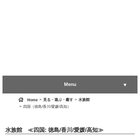
Menu
▼
house
見る・遊ぶ・癒す
水族館
Home
四国（徳島/香川/愛媛/高知）
▼
水族館 ≪四国: 徳島/香川/愛媛/高知≫
▼