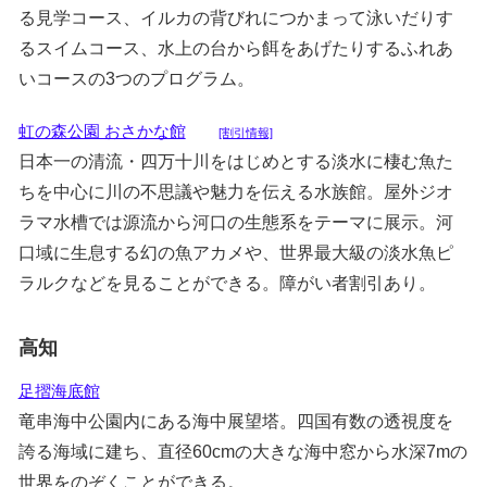
る見学コース、イルカの背びれにつかまって泳いだりす
るスイムコース、水上の台から餌をあげたりするふれあ
いコースの3つのプログラム。
虹の森公園 おさかな館
[割引情報]
日本一の清流・四万十川をはじめとする淡水に棲む魚た
ちを中心に川の不思議や魅力を伝える水族館。屋外ジオ
ラマ水槽では源流から河口の生態系をテーマに展示。河
口域に生息する幻の魚アカメや、世界最大級の淡水魚ピ
ラルクなどを見ることができる。障がい者割引あり。
高知
足摺海底館
竜串海中公園内にある海中展望塔。四国有数の透視度を
誇る海域に建ち、直径60cmの大きな海中窓から水深7mの
世界をのぞくことができる。