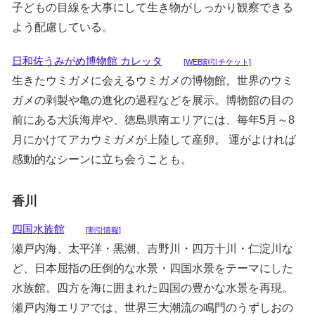
子どもの目線を大事にして生き物がしっかり観察できる
よう配慮している。
日和佐うみがめ博物館 カレッタ
[WEB割引チケット]
生きたウミガメに会えるウミガメの博物館。世界のウミ
ガメの剥製や亀の進化の過程などを展示。博物館の目の
前にある大浜海岸や、徳島県南エリアには、毎年5月～8
月にかけてアカウミガメが上陸して産卵。 運がよければ
感動的なシーンに立ち会うことも。
香川
四国水族館
[割引情報]
瀬戸内海、太平洋・黒潮、吉野川・四万十川・仁淀川な
ど、日本屈指の圧倒的な水景・四国水景をテーマにした
水族館。四方を海に囲まれた四国の豊かな水景を再現。
瀬戸内海エリアでは、世界三大潮流の鳴門のうずしおの