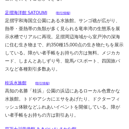
足摺海洋館 SATOUMI
[割引情報]
足摺宇和海国立公園にある水族館。サンゴ礁が広がり、
熱帯・亜熱帯の魚類が多く見られる竜串湾の生態系を展
示水槽でリアルに再現。足摺周辺海域から室戸沖の深海
に住む生き物まで、約350種15,000点の生き物たちを展示
している。障がい者手帳をお持ちの方は無料。メジカカ
ード、しまんとあしずり号、龍馬パスポート、四国旅パ
スなど各種割引多数あり。
桂浜水族館
[割引情報]
高知の名勝「桂浜」公園の浜辺にあるローカル色豊かな
水族館。トドやアシカにエサをあげたり、ドクターフィ
ッシュ体験などふれあいイベントを開催している。障が
い者手帳をお持ちの方は割引あり。
四万十川学遊館 あきついお さかな館