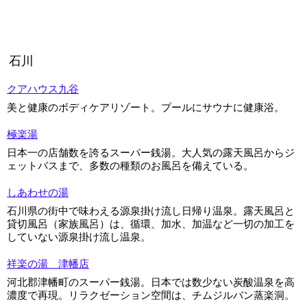
石川
クアハウス九谷
美と健康のボディケアリゾート。プールにサウナに健康浴。
極楽湯
日本一の店舗数を誇るスーパー銭湯。大人気の露天風呂からジ
ェットバスまで、多数の種類のお風呂を備えている。
しあわせの湯
石川県の街中で味わえる源泉掛け流し日帰り温泉。露天風呂と
貸切風呂（家族風呂）は、循環、加水、加温など一切の加工を
していない源泉掛け流し温泉。
祥楽の湯 津幡店
河北郡津幡町のスーパー銭湯。日本では数少ない炭酸温泉を高
濃度で再現。リラクゼーション空間は、チムジルバン蒸楽洞。