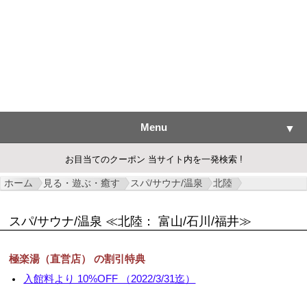
Menu
▼
お目当てのクーポン 当サイト内を一発検索 !
ホーム
見る・遊ぶ・癒す
スパ/サウナ/温泉
北陸
▼
スパ/サウナ/温泉
≪北陸： 富山/石川/福井≫
▼
極楽湯（直営店） の割引特典
▼
入館料より 10%OFF （2022/3/31迄）
▼