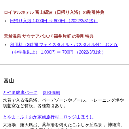
ロイヤルホテル 富山砺波（日帰り入浴）の割引特典
日帰り入浴 1,000円 ⇒ 800円 （2022/3/31迄）
天然温泉 サウナアパスパ 福井片町 の割引特典
利用料（3時間 フェイスタオル・バスタオル付） おとな
（中学生以上） 1,000円 ⇒ 700円 （2022/3/31迄）
富山
とやま健康パーク
[割引情報]
水着で入る温泉浴、バーデゾーンやプール。トレーニング場や
瞑想室など併設。各種割引あり。
とやま・ふくおか家族旅行村 ロッジ山ぼうし
大浴場、露天風呂、薬草湯を備えたこぶしヶ丘温泉 。神経痛、