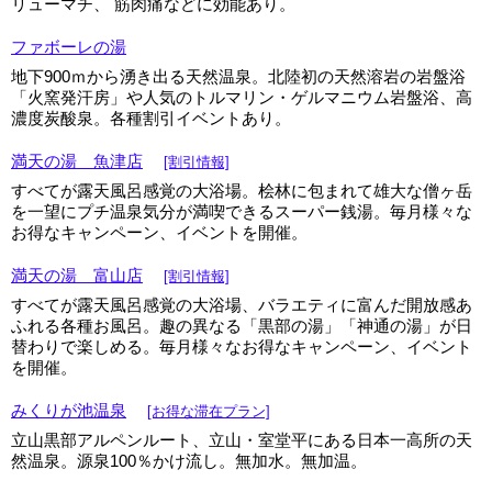
リューマチ、 筋肉痛などに効能あり。
ファボーレの湯
地下900ｍから湧き出る天然温泉。北陸初の天然溶岩の岩盤浴
「火窯発汗房」や人気のトルマリン・ゲルマニウム岩盤浴、高
濃度炭酸泉。各種割引イベントあり。
満天の湯 魚津店
[割引情報]
すべてが露天風呂感覚の大浴場。桧林に包まれて雄大な僧ヶ岳
を一望にプチ温泉気分が満喫できるスーパー銭湯。毎月様々な
お得なキャンペーン、イベントを開催。
満天の湯 富山店
[割引情報]
すべてが露天風呂感覚の大浴場、バラエティに富んだ開放感あ
ふれる各種お風呂。趣の異なる「黒部の湯」「神通の湯」が日
替わりで楽しめる。毎月様々なお得なキャンペーン、イベント
を開催。
みくりが池温泉
[お得な滞在プラン]
立山黒部アルペンルート、立山・室堂平にある日本一高所の天
然温泉。源泉100％かけ流し。無加水。無加温。