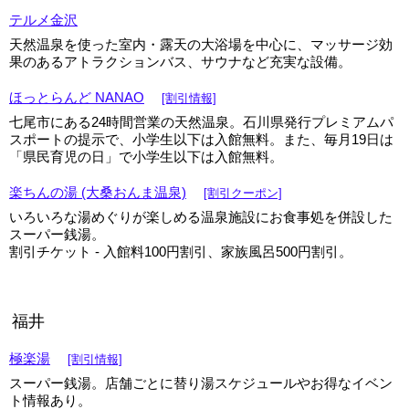
テルメ金沢
天然温泉を使った室内・露天の大浴場を中心に、マッサージ効
果のあるアトラクションバス、サウナなど充実な設備。
ほっとらんど NANAO
[割引情報]
七尾市にある24時間営業の天然温泉。石川県発行プレミアムパ
スポートの提示で、小学生以下は入館無料。また、毎月19日は
「県民育児の日」で小学生以下は入館無料。
楽ちんの湯 (大桑おんま温泉)
[割引クーポン]
いろいろな湯めぐりが楽しめる温泉施設にお食事処を併設した
スーパー銭湯。
割引チケット - 入館料100円割引、家族風呂500円割引。
福井
極楽湯
[割引情報]
スーパー銭湯。店舗ごとに替り湯スケジュールやお得なイベン
ト情報あり。