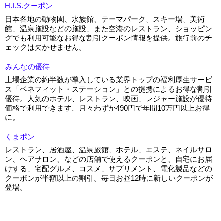
H.I.S.クーポン
日本各地の動物園、水族館、テーマパーク、スキー場、美術
館、温泉施設などの施設、また空港のレストラン、ショッピン
グでも利用可能なお得な割引クーポン情報を提供。旅行前のチ
ェックは欠かせません。
みんなの優待
上場企業の約半数が導入している業界トップの福利厚生サービ
ス「ベネフィット・ステーション」との提携によるお得な割引
優待。人気のホテル、レストラン、映画、レジャー施設が優待
価格で利用できます。月々わずか490円で年間10万円以上お得
に。
くまポン
レストラン、居酒屋、温泉旅館、ホテル、エステ、ネイルサロ
ン、ヘアサロン、などの店舗で使えるクーポンと、自宅にお届
けする、宅配グルメ、コスメ、サプリメント、電化製品などの
クーポンが半額以上の割引。毎日お昼12時に新しいクーポンが
登場。