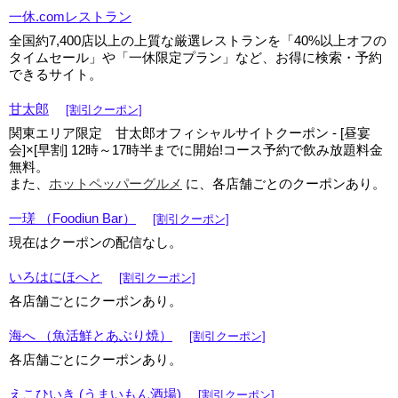
一休.comレストラン
全国約7,400店以上の上質な厳選レストランを「40%以上オフの
タイムセール」や「一休限定プラン」など、お得に検索・予約
できるサイト。
甘太郎
[割引クーポン]
関東エリア限定 甘太郎オフィシャルサイトクーポン - [昼宴
会]×[早割] 12時～17時半までに開始!コース予約で飲み放題料金
無料。
また、
ホットペッパーグルメ
に、各店舗ごとのクーポンあり。
一瑳 （Foodiun Bar）
[割引クーポン]
現在はクーポンの配信なし。
いろはにほへと
[割引クーポン]
各店舗ごとにクーポンあり。
海へ （魚活鮮とあぶり焼）
[割引クーポン]
各店舗ごとにクーポンあり。
えこひいき (うまいもん酒場)
[割引クーポン]