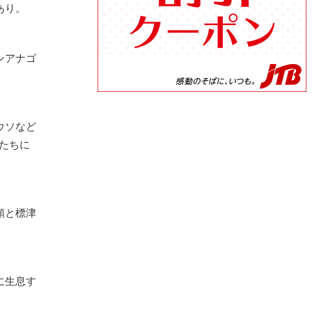
あり。
ンアナゴ
。
ウソなど
魚たちに
類と標津
に生息す