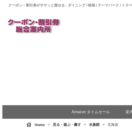
クーポン・割引券がササッと探せる - ダイニング / 映画 / テーマパーク / トラ
Amazon タイムセール
楽
house
見る・遊ぶ・癒す
水族館
北海道
Home