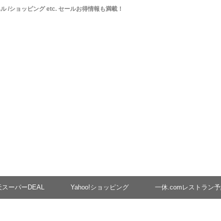
ベル /ショッピング etc. セールお得情報も満載！
天スーパーDEAL
Yahoo!ショッピング
一休.comレストラン