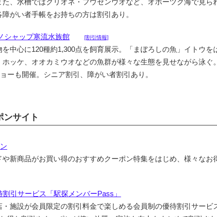
また、水槽ではクリオネ・フウセンウオなど、オホーツク海で見ら
各障がい者手帳をお持ちの方は割引あり。
 ノシャップ寒流水族館
[割引情報]
を中心に120種約1,300点を飼育展示。「まぼろしの魚」イトウを
、ホッケ、オオカミウオなどの魚群が様々な生態を見せながら泳ぐ
ショーも開催。シニア割引、障がい者割引あり。
ポンサイト
ポン
ドや新商品がお買い得のおすすめクーポン特集をはじめ、様々なお
。
割引サービス「駅探メンバーPass」
店・施設が会員限定の割引料金で楽しめる会員制の優待割引サービ