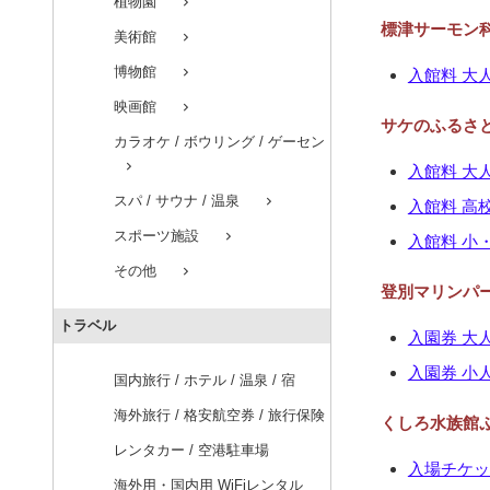
植物園
chevron_right
標津サーモン科
美術館
chevron_right
博物館
chevron_right
入館料 大人 
映画館
chevron_right
サケのふるさと
カラオケ / ボウリング / ゲーセン
chevron_right
入館料 大人 
スパ / サウナ / 温泉
chevron_right
入館料 高校生
スポーツ施設
chevron_right
入館料 小・
その他
chevron_right
登別マリンパ
トラベル
入園券 大人 3
入園券 小人 1
国内旅行 / ホテル / 温泉 / 宿
海外旅行 / 格安航空券 / 旅行保険
くしろ水族館
レンタカー / 空港駐車場
入場チケット 
海外用・国内用 WiFiレンタル