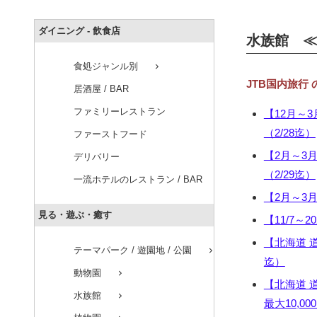
ダイニング - 飲食店
水族館 ≪
食処ジャンル別
chevron_right
JTB国内旅行
居酒屋 / BAR
ファミリーレストラン
【12月～3
（2/28迄）
ファーストフード
【2月～3月
デリバリー
（2/29迄）
一流ホテルのレストラン / BAR
【2月～3
見る・遊ぶ・癒す
【11/7～2
【北海道 
テーマパーク / 遊園地 / 公園
chevron_right
迄）
動物園
chevron_right
【北海道 
水族館
chevron_right
最大10,00