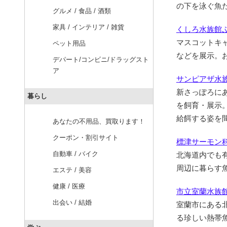
の下を泳ぐ魚
グルメ / 食品 / 酒類
家具 / インテリア / 雑貨
くしろ水族館
マスコットキ
ペット用品
などを展示。
デパート/コンビニ/ドラッグスト
ア
サンピアザ水
新さっぽろに
暮らし
を飼育・展示。
給餌する姿を
あなたの不用品、買取ります！
クーポン・割引サイト
標津サーモン
自動車 / バイク
北海道内でも
周辺に暮らす
エステ / 美容
健康 / 医療
市立室蘭水族
出会い / 結婚
室蘭市にある
る珍しい熱帯魚