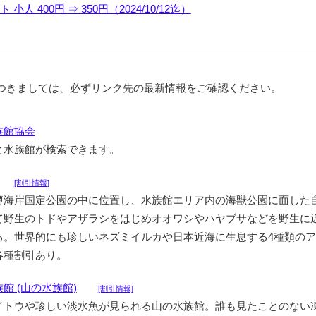
小人 400円 ⇒ 350円（2024/10/12迄）
につきましては、必ずリンク先の最新情報をご確認ください。
族館協会
と水族館が検索できます。
[割引情報]
樽海岸国定公園の中に位置し、水族館エリア内の海獣公園に面した
て野生のトドやアザラシをはじめオオワシやハヤブサなどを野生に
る。世界的にも珍しいネズミイルカや日本近海に生息する4種類の
各種割引あり。
館 (山の水族館)
[割引情報]
イトウや珍しい淡水魚が見られる山の水族館。誰も見たことのない