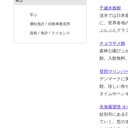
学ぶ
千歳水族館
学ぶ
淡水では日本
に、世界各地
運転免許 / 自動車教習所
ぶんぶんクラ
資格 / 免許 / ライセンス
チョウザメ館
森林公園びふ
館。入館無料
登別マリンパ
デンマークに
館。珍しい魚
タイムやペン
氷海展望塔 オ
紋別市にある日
ていく。窓の