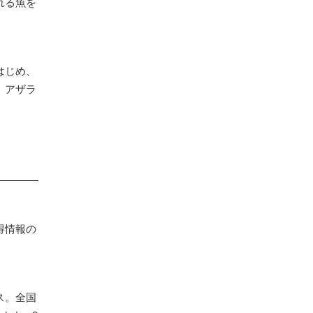
れる魚を
はじめ、
。アザラ
得情報の
ス。全国