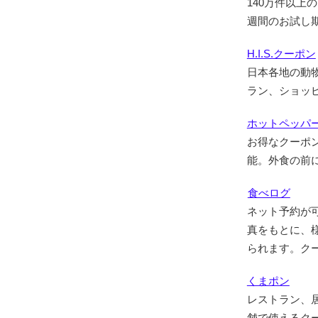
140万件以
週間のお試し
H.I.S.クーポン
日本各地の動
ラン、ショッ
ホットペッパ
お得なクーポ
能。外食の前
食べログ
ネット予約が
真をもとに、
られます。ク
くまポン
レストラン、
舗で使えるク