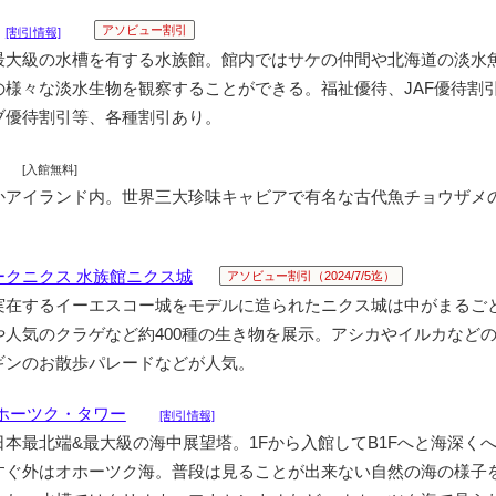
アソビュー割引
[割引情報]
最大級の水槽を有する水族館。館内ではサケの仲間や北海道の淡水
の様々な淡水生物を観察することができる。福祉優待、JAF優待割
ブ優待割引等、各種割引あり。
[入館無料]
かアイランド内。世界三大珍味キャビアで有名な古代魚チョウザメ
。
ークニクス 水族館ニクス城
アソビュー割引（2024/7/5迄）
実在するイーエスコー城をモデルに造られたニクス城は中がまるご
や人気のクラゲなど約400種の生き物を展示。アシカやイルカなど
ギンのお散歩パレードなどが人気。
ホーツク・タワー
[割引情報]
本最北端&最大級の海中展望塔。1Fから入館してB1Fへと海深く
すぐ外はオホーツク海。普段は見ることが出来ない自然の海の様子