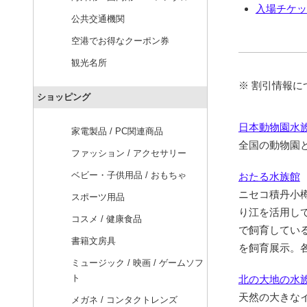
入場チケット 
公共交通機関
空港でお得なクーポン券
観光名所
※ 割引情報
ショッピング
日本動物園水
家電製品 / PC関連商品
全国の動物園
ファッション / アクセサリー
ベビー・子供用品 / おもちゃ
おたる水族館
ニセコ積丹小
スポーツ用品
り江を活用し
コスメ / 健康食品
で飼育してい
書籍文房具
を飼育展示。
ミュージック / 映画 / ゲームソフ
ト
北の大地の水族
天然の大きな
メガネ / コンタクトレンズ