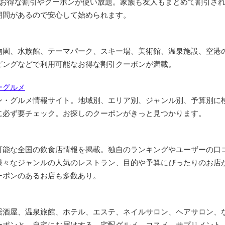
上のお得な割引やクーポンが使い放題。家族も友人もまとめて割引され
期間があるので安心して始められます。
物園、水族館、テーマパーク、スキー場、美術館、温泉施設、空港
ピングなどで利用可能なお得な割引クーポンが満載。
ーグルメ
ン・グルメ情報サイト。地域別、エリア別、ジャンル別、予算別に
に必ず要チェック。お探しのクーポンがきっと見つかります。
可能な全国の飲食店情報を掲載。独自のランキングやユーザーの口
様々なジャンルの人気のレストラン、目的や予算にぴったりのお店
ーポンのあるお店も多数あり。
居酒屋、温泉旅館、ホテル、エステ、ネイルサロン、ヘアサロン、
ーポンと、自宅にお届けする、宅配グルメ、コスメ、サプリメント