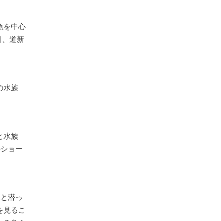
魚を中心
引、道新
の水族
と水族
のショー
へと潜っ
を見るこ