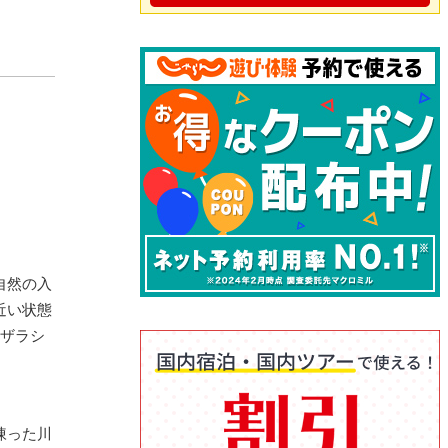
自然の入
近い状態
アザラシ
凍った川