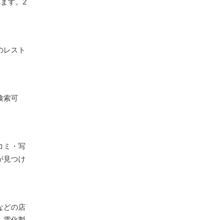
ます。2
のレスト
検索可
コミ・写
が見つけ
などの店
、電化製