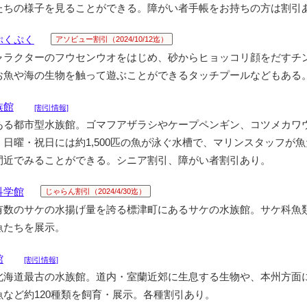
たちの様子を見ることができる。障がい者手帳をお持ちの方は割引
ぷくぷく
アソビュー割引（2024/10/12迄）
ャラクターのフウセンウオをはじめ、砂からヒョッコリ顔をだすチ
お魚や海の生物を触って遊ぶことができるタッチプールなどもある
族館
[割引情報]
ある都市型水族館。ゴマフアザラシやケープペンギン、コツメカワ
日曜・祝日には約1,500匹の魚が泳ぐ水槽で、マリンスタッフが
間近でみることができる。シニア割引、障がい者割引あり。
科学館
じゃらん割引（2024/4/30迄）
有数のサケの水揚げ量を誇る標津町にあるサケの水族館。サケ科魚
魚たちを展示。
館
[割引情報]
北海道最古の水族館。道内・室蘭近郊に生息する生物や、本州方面
など約120種類を飼育・展示。各種割引あり。