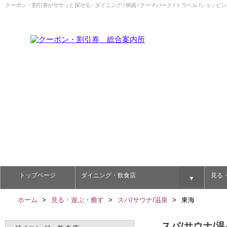
クーポン・割引券がササッと探せる - ダイニング / 映画 / テーマパーク / トラベル /ショッピン
トップページ
ダイニング・飲食店
見る
▼
ホーム
見る・遊ぶ・癒す
スパ/サウナ/温泉
東海
スパ/サウナ/