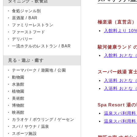
ダイニング - 飲食店
・
食処ジャンル別
・
居酒屋 / BAR
極楽湯（直営店）
・
ファミリーレストラン
入館料より 10%O
・
ファーストフード
・
デリバリー
・
一流ホテルのレストラン / BAR
駿河健康ランド 
入館料 おとな（中
見る・遊ぶ・癒す
・
テーマパーク / 遊園地 / 公園
スーパー銭湯 富
・
動物園
入浴料 おとな（中
・
水族館
入浴料 おとな（中
・
植物園
・
美術館
Spa Resort
・
博物館
・
映画館
温泉スパ利用料 平
・
カラオケ / ボウリング / ゲーセン
温泉スパ利用料 土
・
スパ / サウナ / 温泉
・
スポーツ施設