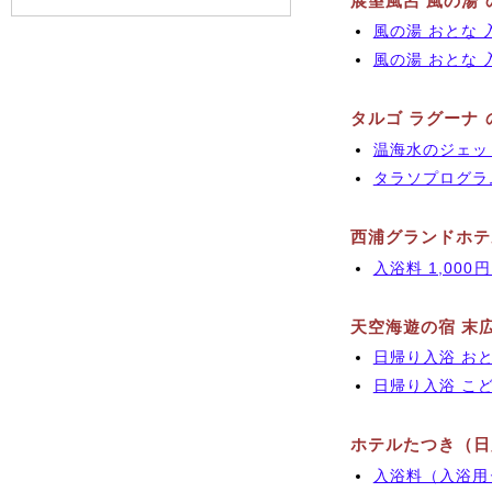
展望風呂 風の湯
風の湯 おとな 入浴
風の湯 おとな 入
タルゴ ラグーナ
温海水のジェットプ
タラソプログラム 
西浦グランドホテ
入浴料 1,000円
天空海遊の宿 末
日帰り入浴 おとな
日帰り入浴 こども
ホテルたつき（日
入浴料（入浴用タオ