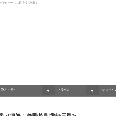
グ etc. セールお得情報も満載！
・遊ぶ・癒す
トラベル
ショッピ
▼
▼
温泉
≪東海： 静岡/岐阜/愛知/三重≫