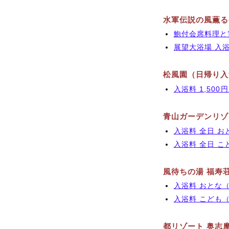
水軍伝説の風薫る
鮑付会席料理と貸切
展望大浴場 入浴料 
松風園（日帰り入
入浴料 1,500円 
青山ガーデンリゾ
入浴料 全日 おとな
入浴料 全日 こど
風待ちの湯 福寿
入浴料 おとな（中
入浴料 こども（3
都リゾート 奥志