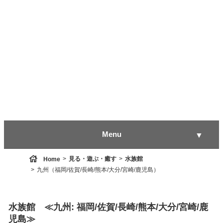
Menu
▼
house
見る・遊ぶ・癒す
水族館
Home
九州（福岡/佐賀/長崎/熊本/大分/宮崎/鹿児島）
▼
水族館 ≪九州: 福岡/佐賀/長崎/熊本/大分/宮崎/鹿
▼
児島≫