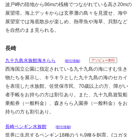
波戸岬の陸地から86mの桟橋でつながれている高さ20mの
展望塔。海上デッキからは玄界灘の島々を見渡せ、海中
展望室では海底散歩が楽しめ、熱帯魚や海草、貝類など
を自然のまま見られる。
長崎
九十九島水族館海きらら
アソビュー割引
[割引情報]
西海国立公園に指定されている九十九島の海にすむ生き
物たちを展示し、キラキラとした九十九島の海のセカイ
を表現した水族館。佐世保市民、70歳以上の方、障がい
者手帳をお持ちの方は割引あり。また、九十九島遊覧船
乗船券（一般料金）、森きらら入園券（一般料金）をお
持ちの方も割引あり。
長崎ペンギン水族館
[割引情報]
世界に生息するペンギン18種のうち9種を飼育。(コガタ