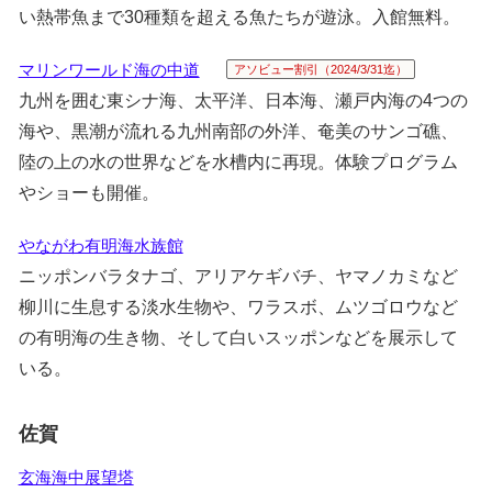
い熱帯魚まで30種類を超える魚たちが遊泳。入館無料。
マリンワールド海の中道
アソビュー割引（2024/3/31迄）
九州を囲む東シナ海、太平洋、日本海、瀬戸内海の4つの
海や、黒潮が流れる九州南部の外洋、奄美のサンゴ礁、
陸の上の水の世界などを水槽内に再現。体験プログラム
やショーも開催。
やながわ有明海水族館
ニッポンバラタナゴ、アリアケギバチ、ヤマノカミなど
柳川に生息する淡水生物や、ワラスボ、ムツゴロウなど
の有明海の生き物、そして白いスッポンなどを展示して
いる。
佐賀
玄海海中展望塔