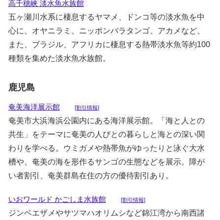
高千穂峡 淡水魚水族館
五ヶ瀬川水系に棲息するヤマメ、ドンコ等の淡水魚を中
心に、オヤニラミ、ニッポンバラタンゴ、アカメなど、
また、ブラジル、アフリカに棲息する熱帯淡水魚等約100
種類を集めた淡水魚水族館。
鹿児島
奄美海洋展示館
[割引情報]
奄美市大浜海浜公園内にある海洋展示館。「海と人との
共生」をテーマに奄美の人びとの暮らしと海との深い関
わりを学べる。ウミガメや熱帯魚がゆったりと泳ぐ大水
槽や、奄美の海を形作るサンゴの生態などを展示。障が
い者割引、奄美群島在住の方の優待割引あり。
いおワールド かごしま水族館
[割引情報]
ジンベエザメやサツマハオリムシなど錦江湾から南西諸