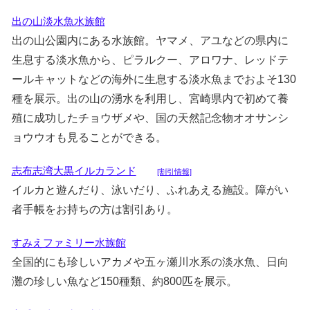
出の山淡水魚水族館
出の山公園内にある水族館。ヤマメ、アユなどの県内に
生息する淡水魚から、ピラルクー、アロワナ、レッドテ
ールキャットなどの海外に生息する淡水魚までおよそ130
種を展示。出の山の湧水を利用し、宮崎県内で初めて養
殖に成功したチョウザメや、国の天然記念物オオサンシ
ョウウオも見ることができる。
志布志湾大黒イルカランド
[割引情報]
イルカと遊んだり、泳いだり、ふれあえる施設。障がい
者手帳をお持ちの方は割引あり。
すみえファミリー水族館
全国的にも珍しいアカメや五ヶ瀬川水系の淡水魚、日向
灘の珍しい魚など150種類、約800匹を展示。