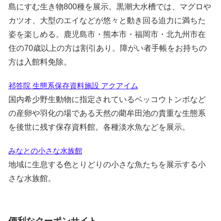
島にすむ生き物800種を展示。黒潮大水槽では、マグロや
カツオ、大型のエイなどが悠々と動き回る迫力に満ちた
姿を楽しめる。鹿児島市・熊本市・福岡市・北九州市在
住の70歳以上の方は割引あり。障がい者手帳をお持ちの
方は入館料免除。
祁答院 生態系保存資料施設 アクアイム
国内希少野生動物に指定されているベッコウトンボなど
の産卵や羽化の場である天然の藺牟田池の貴重な生態系
を後世に残す保存資料館。各種淡水魚などを展示。
みなとの小さな水族館
地域に生息する色とりどりの小さな魚たちを展示する小
さな水族館。
便利なクーポンサイト