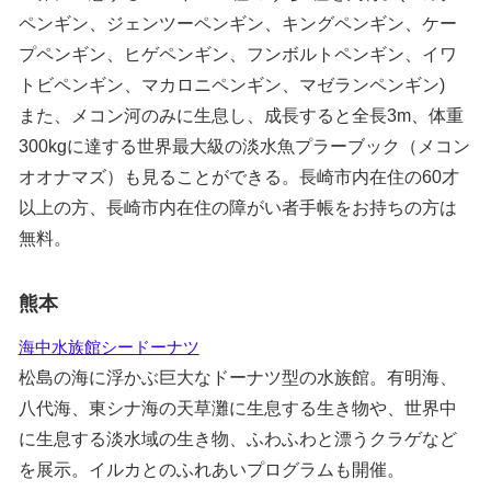
ペンギン、ジェンツーペンギン、キングペンギン、ケー
プペンギン、ヒゲペンギン、フンボルトペンギン、イワ
トビペンギン、マカロニペンギン、マゼランペンギン)
また、メコン河のみに生息し、成長すると全長3m、体重
300kgに達する世界最大級の淡水魚プラーブック（メコン
オオナマズ）も見ることができる。長崎市内在住の60才
以上の方、長崎市内在住の障がい者手帳をお持ちの方は
無料。
熊本
海中水族館シードーナツ
松島の海に浮かぶ巨大なドーナツ型の水族館。有明海、
八代海、東シナ海の天草灘に生息する生き物や、世界中
に生息する淡水域の生き物、ふわふわと漂うクラゲなど
を展示。イルカとのふれあいプログラムも開催。