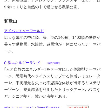
ン、体験教室、アスレチック、グラススキーなど、一日
中ゆっくりと自然の中で過ごせる農業公園。
和歌山
アドベンチャーワールド
広大な敷地の中に陸、海、空の140種、1400頭の動物が
暮らす動物園、水族館、遊園地が一体になったテーマパ
ーク。
白浜エネルギーランド
[割引情報]
｢人と自然のエネルギー｣をテーマにした体験型テーマパ
ーク。恐竜時代へタイムスリップする体感シミュレータ
ーや、平衡感覚を失った不思議な体験が出来るミステリ
ーゾーン、視覚錯覚を利用したトリックアートハウスな
ど。シニア割引、障がい者割引あり。
ポルトヨーロッパ（Porto Europe）
アソビュー割引