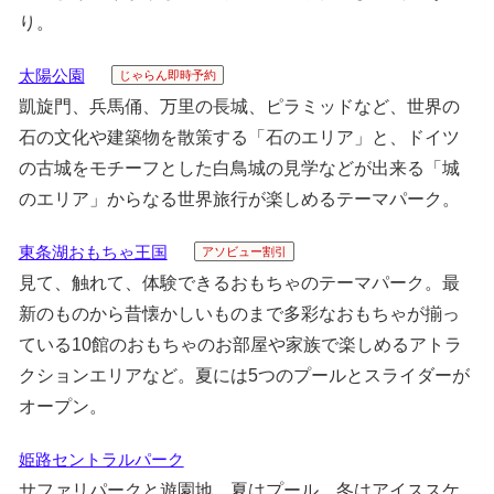
り。
太陽公園
じゃらん即時予約
凱旋門、兵馬俑、万里の長城、ピラミッドなど、世界の
石の文化や建築物を散策する「石のエリア」と、ドイツ
の古城をモチーフとした白鳥城の見学などが出来る「城
のエリア」からなる世界旅行が楽しめるテーマパーク。
東条湖おもちゃ王国
アソビュー割引
見て、触れて、体験できるおもちゃのテーマパーク。最
新のものから昔懐かしいものまで多彩なおもちゃが揃っ
ている10館のおもちゃのお部屋や家族で楽しめるアトラ
クションエリアなど。夏には5つのプールとスライダーが
オープン。
姫路セントラルパーク
サファリパークと遊園地、夏はプール、冬はアイススケ