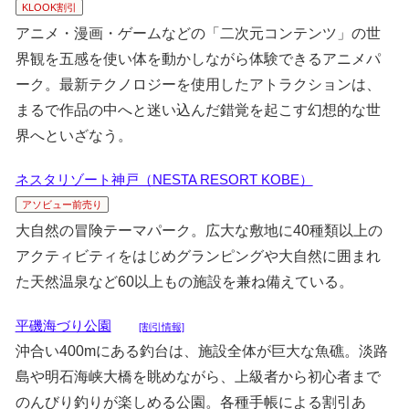
KLOOK割引
アニメ・漫画・ゲームなどの「二次元コンテンツ」の世
界観を五感を使い体を動かしながら体験できるアニメパ
ーク。最新テクノロジーを使用したアトラクションは、
まるで作品の中へと迷い込んだ錯覚を起こす幻想的な世
界へといざなう。
ネスタリゾート神戸（NESTA RESORT KOBE）
アソビュー前売り
大自然の冒険テーマパーク。広大な敷地に40種類以上の
アクティビティをはじめグランピングや大自然に囲まれ
た天然温泉など60以上もの施設を兼ね備えている。
平磯海づり公園
[割引情報]
沖合い400mにある釣台は、施設全体が巨大な魚礁。淡路
島や明石海峡大橋を眺めながら、上級者から初心者まで
のんびり釣りが楽しめる公園。各種手帳による割引あ