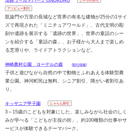
淡路ワールドパーク ONOKORO
アソビュー割引
凱旋門や万里の長城など世界の有名な建物が25分の1サイ
ズで再現された「ミニチュアワールド」、古代文明の彫
刻や遺跡を展示する「遺跡の世界」、世界の童話のシー
ンを紹介する「童話の森」、お子様から大人まで楽しめ
る芝滑りや、ライドアトラクションなど。
神崎農村公園 ヨーデルの森
[割引情報]
子供と遊びながら自然の中で動物とふれあえる体験型農
業公園。神河町民は無料。シニア割引、障がい者割引あ
り。
キッザニア甲子園
じゃらん割引
3～15歳のこどもを対象にした、楽しみながら社会のしく
みが学べる「こどもが主役の街」。約100種類の仕事やサ
ービスが体験できるテーマパーク。