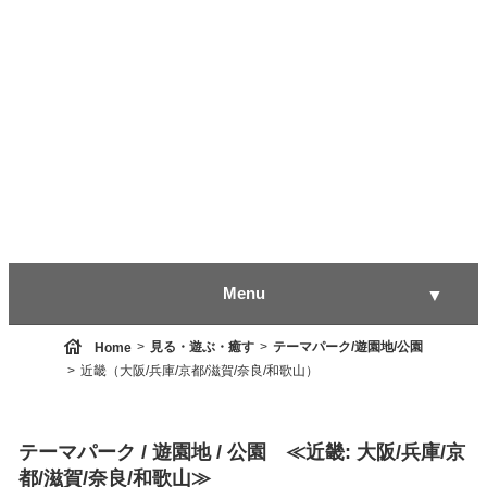
Menu
▼
house
見る・遊ぶ・癒す
テーマパーク/遊園地/公園
Home
近畿（大阪/兵庫/京都/滋賀/奈良/和歌山）
▼
テーマパーク / 遊園地 / 公園 ≪近畿: 大阪/兵庫/京
▼
都/滋賀/奈良/和歌山≫