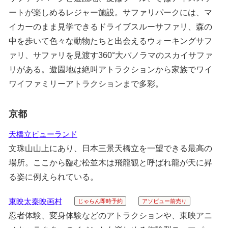
ートが楽しめるレジャー施設。サファリパークには、マ
イカーのまま見学できるドライブスルーサファリ、森の
中を歩いて色々な動物たちと出会えるウォーキングサフ
ァリ、サファリを見渡す360°大パノラマのスカイサファ
リがある。遊園地は絶叫アトラクションから家族でワイ
ワイファミリーアトラクションまで多彩。
京都
天橋立ビューランド
文珠山山上にあり、日本三景天橋立を一望できる最高の
場所。ここから臨む松並木は飛龍観と呼ばれ龍が天に昇
る姿に例えられている。
東映太秦映画村
じゃらん即時予約
アソビュー前売り
忍者体験、変身体験などのアトラクションや、東映アニ