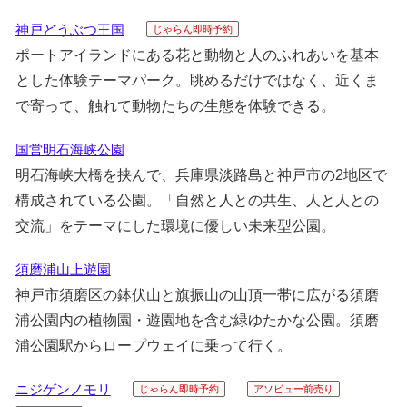
神戸どうぶつ王国
じゃらん即時予約
ポートアイランドにある花と動物と人のふれあいを基本
とした体験テーマパーク。眺めるだけではなく、近くま
で寄って、触れて動物たちの生態を体験できる。
国営明石海峡公園
明石海峡大橋を挟んで、兵庫県淡路島と神戸市の2地区で
構成されている公園。「自然と人との共生、人と人との
交流」をテーマにした環境に優しい未来型公園。
須磨浦山上遊園
神戸市須磨区の鉢伏山と旗振山の山頂一帯に広がる須磨
浦公園内の植物園・遊園地を含む緑ゆたかな公園。須磨
浦公園駅からロープウェイに乗って行く。
ニジゲンノモリ
じゃらん即時予約
アソビュー前売り