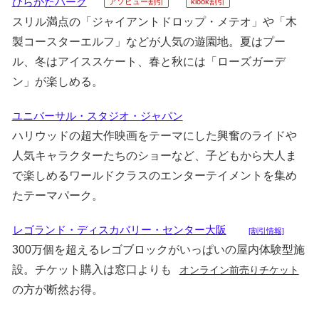
ひらかたパーク
アソビュー割引
klook割引
スリル満点の「ジャイアントドロップ・メテオ」や「木
製コースターエルフ」などが人気の遊園地。夏はプー
ル、冬はアイススケート、春と秋には「ローズガーデ
ン」が楽しめる。
ユニバーサル・スタジオ・ジャパン
ハリウッドの超大作映画をテーマにした興奮のライドや
人気キャラクターたちのショーなど、子どもから大人ま
で楽しめるワールドクラスのエンターテイメントを集め
たテーマパーク。
レゴランド・ディスカバリー・センター大阪
[割引情報]
300万個を超えるレゴブロックがいっぱいの屋内体験型施
設。チケット購入は窓口よりも
オンライン前売りチケット
の方が断然お得。