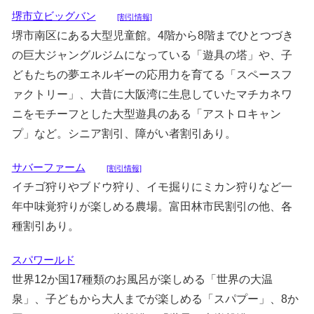
堺市立ビッグバン
[割引情報]
堺市南区にある大型児童館。4階から8階までひとつづき
の巨大ジャングルジムになっている「遊具の塔」や、子
どもたちの夢エネルギーの応用力を育てる「スペースフ
ァクトリー」、大昔に大阪湾に生息していたマチカネワ
ニをモチーフとした大型遊具のある「アストロキャン
プ」など。シニア割引、障がい者割引あり。
サバーファーム
[割引情報]
イチゴ狩りやブドウ狩り、イモ掘りにミカン狩りなど一
年中味覚狩りが楽しめる農場。富田林市民割引の他、各
種割引あり。
スパワールド
世界12か国17種類のお風呂が楽しめる「世界の大温
泉」、子どもから大人までが楽しめる「スパプー」、8か