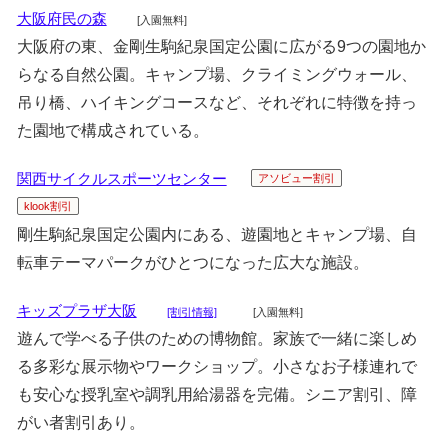
大阪府民の森
[入園無料]
大阪府の東、金剛生駒紀泉国定公園に広がる9つの園地か
らなる自然公園。キャンプ場、クライミングウォール、
吊り橋、ハイキングコースなど、それぞれに特徴を持っ
た園地で構成されている。
関西サイクルスポーツセンター
アソビュー割引
klook割引
剛生駒紀泉国定公園内にある、遊園地とキャンプ場、自
転車テーマパークがひとつになった広大な施設。
キッズプラザ大阪
[割引情報]
[入園無料]
遊んで学べる子供のための博物館。家族で一緒に楽しめ
る多彩な展示物やワークショップ。小さなお子様連れで
も安心な授乳室や調乳用給湯器を完備。シニア割引、障
がい者割引あり。