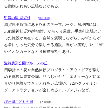
る動物ふれあい広場などがある。
甲賀の里 忍術村
[割引情報]
滋賀県甲賀市にある忍術のテーマパーク。敷地内には、
志能備神社 忍術博物館、からくり屋敷、手裏剣道場とい
った施設が点在する。自然を満喫しながら、みずからが
忍者になった気分で楽しめる施設。障がい者割引や、JAF
やイオンカードなと各種提携割引あり。
滋賀農業公園ブルーメの丘
四季折々の花や自然体験プログラム・アウトドアが楽し
める体験型農業公園。ひつじやヤギ、エミューなどにエ
サやり体験ができるふれあい広場や、72のクライミン
グ・アトラクションが楽しめるアルプスジムなど。
びわ湖こどもの国
[入園無料]