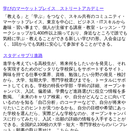
▼
学びのマーケットプレイス ストリートアカデミー
「教える」と「学ぶ」をつなぐ、スキル共有のコミュニティ・
マーケットプレイス。東京を中心に、ビジネス・ITスキルから
▼
趣味・習い事まで、個人が主催する講座・教室・レッスン・ワ
ークショップが1,400件以上揃っており、身近なところで誰でも
気軽に学ぶ・教えることができる新しい学びの形。入会金はな
く、1回からでも気軽に安心して参加することができる。
スタディサプリ進路
進学を考えている高校生が、将来何をしたいかを発見し、それ
を実現するためのピッタリな学校探しをサポートするサイト。
興味を持てる仕事や業界、資格、勉強したい分野の発見・検討
から、大学、短期大学、専門学校選びまでを、トータルにサポ
ートしてくれる。学校の特長や学部・学科の詳細、オープンキ
ャンパス、入試、偏差値、学費など進路選びに役立つ情報を多
数掲。「未来のキャリア検索」や、自分がどんなことに向いて
いるのかを知る「自己分析」のコーナーなどで、自分が将来や
りたいことのヒントが見つかるかも。自分の目標や希望にあっ
た学校を選んだら、実際どんな学校なのか、オープンキャンパ
スに行ってみたり、入試・出願の詳細の情報を入手することが
できる。全国約2,100校の大学・短大・専門学校からのパンフレ
ット・願書の取り寄せは、
こちら
から。