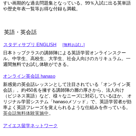
すい画期的な過去問題集となっている。99％入試に出る英単語
や歴史年表一覧等お得な付録も満載。
英語・英会話
スタディサプリ ENGLISH
[無料お試し]
日本トップクラスの講師陣による英語学習オンラインスクー
ル。中学生、高校生、大学生、社会人向けのカリキュラム。一
週間無料でお試し体験ができる。
オンライン英会話 hanaso
新感覚の英会話レッスンとして注目されている「オンライン英
会話」。約450名を擁する講師陣の層の厚さから、法人向け
（ビジネス英語）など、様々なニーズに対応しているほか、 オ
リジナル学習システム「hanasoメソッド」で、英語学習者が効
率よく英語フレーズを覚えられるような仕組みを作っている。
英会話無料体験実施中
。
アイエス留学ネットワーク