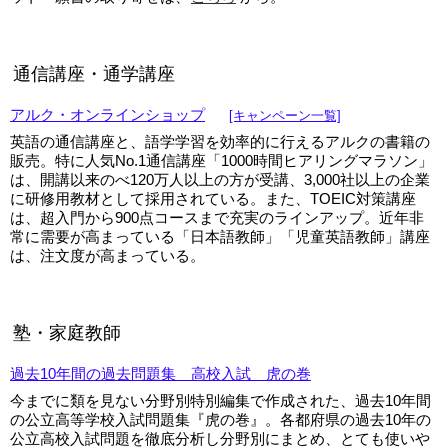
通信講座・通学講座
アルク・オンラインショップ
[キャンペーン一覧]
英語の通信講座と、語学学習を効率的に行えるアルクの書籍の
販売。特に人気No.1通信講座「1000時間ヒアリングマラソン」
は、開講以来のべ120万人以上の方が受講、3,000社以上の企業
に研修用教材として採用されている。また、TOEIC対策講座
は、超入門から900点コースまで充実のラインアップ。近年非
常に需要が高まっている「日本語教師」「児童英語教師」講座
は、注文度が高まっている。
塾・家庭教師
過去10年間の過去問題集 高校入試 虎の巻
今までに類を見ない分野別特別編集で作成された、過去10年間
の公立高等学校入試問題集『虎の巻』。各都府県の過去10年の
公立高校入試問題を徹底分析し分野別にまとめ、とても使いや