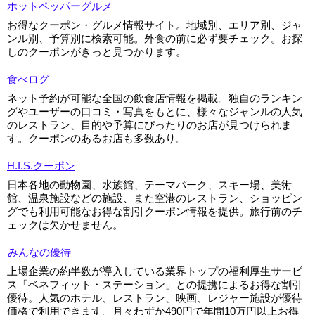
ホットペッパーグルメ
お得なクーポン・グルメ情報サイト。地域別、エリア別、ジャ
ンル別、予算別に検索可能。外食の前に必ず要チェック。お探
しのクーポンがきっと見つかります。
食べログ
ネット予約が可能な全国の飲食店情報を掲載。独自のランキン
グやユーザーの口コミ・写真をもとに、様々なジャンルの人気
のレストラン、目的や予算にぴったりのお店が見つけられま
す。クーポンのあるお店も多数あり。
H.I.S.クーポン
日本各地の動物園、水族館、テーマパーク、スキー場、美術
館、温泉施設などの施設、また空港のレストラン、ショッピン
グでも利用可能なお得な割引クーポン情報を提供。旅行前のチ
ェックは欠かせません。
みんなの優待
上場企業の約半数が導入している業界トップの福利厚生サービ
ス「ベネフィット・ステーション」との提携によるお得な割引
優待。人気のホテル、レストラン、映画、レジャー施設が優待
価格で利用できます。月々わずか490円で年間10万円以上お得