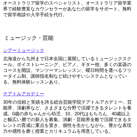
オーストラリア留学のスペシャリスト。オーストラリア留学業
界で経験豊富なカウンセラーがあなたの留学をサポート。無料
で留学相談や入学手続を代行。
ミュージック・芸能
シアーミュージック
北海道から九州まで日本全国に展開しているミュージックスク
ール。ボイストレーニング、ピアノ、ギター他、多くの楽器の
コースを開設。マンツーマンレッスン、曜日時間を選べるフリ
ータイム制、講師指名制など続けやすいシステムとなってい
る。無料体験レッスンあり。
テアトルアカデミー
30年の信頼と実績を誇る総合芸能学院テアトルアカデミー。芸
能界、演劇界など、さまざまな分野で活躍できるタレントを養
成。0歳の赤ちゃんから幼児、10、20代はもちろん、40歳以上
と幅広い層での新人を募集。演劇・芸能界全般で活躍できるタ
レントの育成に重点を置き、個性を生かしながら、豊かな表現
力や感性を磨く授業とカリキュラムを用意している。