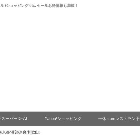
ベル /ショッピング etc. セールお得情報も満載！
天スーパーDEAL
Yahoo!ショッピング
一休.comレストラン
/京都/滋賀/奈良/和歌山）