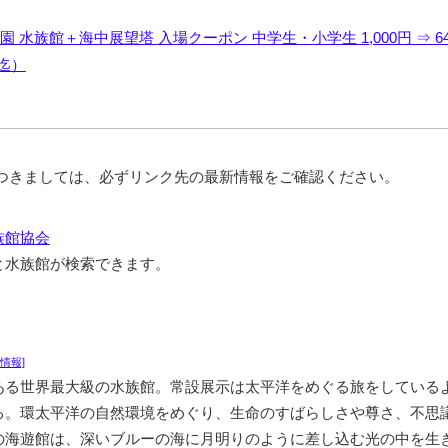
 水族館＋海中展望塔 入場クーポン 中学生・小学生 1,000円 ⇒ 6
1迄）
につきましては、必ずリンク先の最新情報をご確認ください。
族館協会
と水族館が検索できます。
情報]
ある世界最大級の水族館。常設展示は太平洋をめぐる旅をしている
る。環太平洋の自然環境をめぐり、生命のすばらしさや尊さ、不思
の海遊館は、深いブルーの海に月明りのように差し込む光の中を生