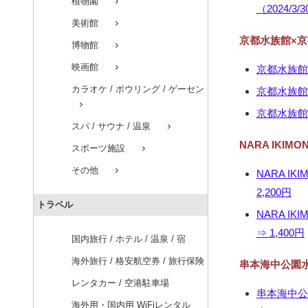
植物園
chevron_right
（2024/3/
美術館
chevron_right
京都水族館×京
博物館
chevron_right
映画館
chevron_right
京都水族館×
カラオケ / ボウリング / ゲーセン
京都水族館×
chevron_right
京都水族館×
スパ / サウナ / 温泉
chevron_right
NARA IKIM
スポーツ施設
chevron_right
その他
chevron_right
NARA IK
2,200円
トラベル
NARA IK
⇒ 1,400円
国内旅行 / ホテル / 温泉 / 宿
海外旅行 / 格安航空券 / 旅行保険
串本海中公園水
レンタカー / 空港駐車場
串本海中公園
海外用・国内用 WiFiレンタル