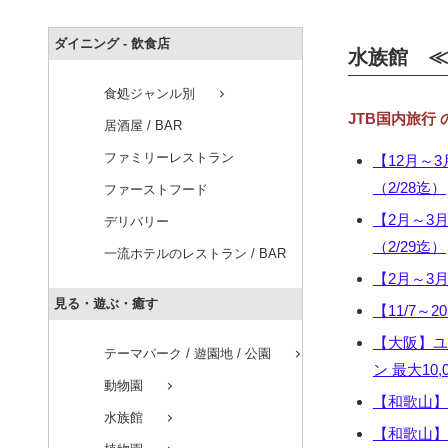
ダイニング - 飲食店
水族館 ≪近
食処ジャンル別
chevron_right
JTB国内旅行
居酒屋 / BAR
ファミリーレストラン
【12月～3
（2/28迄）
ファーストフード
【2月～3月
デリバリー
（2/29迄）
一流ホテルのレストラン / BAR
【2月～3
見る・遊ぶ・癒す
【11/7～2
【大阪】ユ
テーマパーク / 遊園地 / 公園
chevron_right
ン 最大10,
動物園
chevron_right
【和歌山】「
水族館
chevron_right
【和歌山】