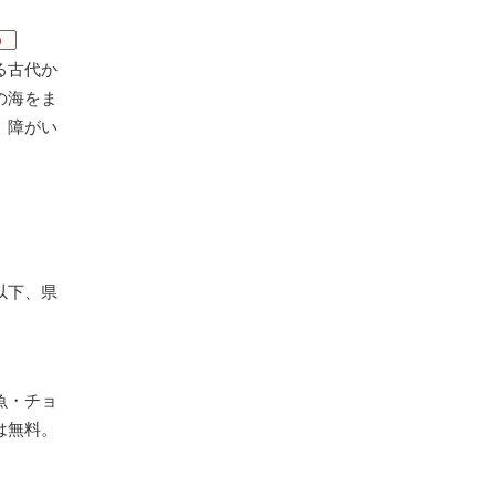
）
る古代か
の海をま
。障がい
以下、県
魚・チョ
は無料。