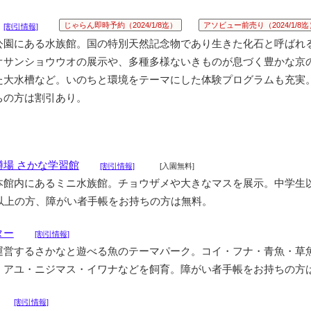
じゃらん即時予約（2024/1/8迄）
アソビュー前売り（2024/1/8迄
[割引情報]
公園にある水族館。国の特別天然記念物であり生きた化石と呼ばれ
オサンショウウオの展示や、多種多様ないきものが息づく豊かな京
た大水槽など。いのちと環境をテーマにした体験プログラムも充実
ちの方は割引あり。
場 さかな学習館
[割引情報]
[入園無料]
本館内にあるミニ水族館。チョウザメや大きなマスを展示。中学生
歳以上の方、障がい者手帳をお持ちの方は無料。
ター
[割引情報]
運営するさかなと遊べる魚のテーマパーク。コイ・フナ・青魚・草
・アユ・ニジマス・イワナなどを飼育。障がい者手帳をお持ちの方
[割引情報]