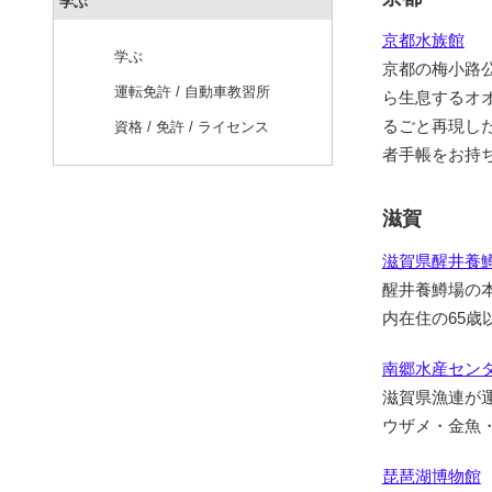
学ぶ
京都水族館
学ぶ
京都の梅小路
運転免許 / 自動車教習所
ら生息するオ
るごと再現し
資格 / 免許 / ライセンス
者手帳をお持
滋賀
滋賀県醒井養鱒
醒井養鱒場の
内在住の65
南郷水産セン
滋賀県漁連が
ウザメ・金魚
琵琶湖博物館