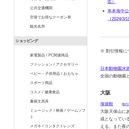
迄）
公共交通機関
串本海中公園
空港でお得なクーポン券
（2024/3/
観光名所
ショッピング
※ 割引情報
家電製品 / PC関連商品
ファッション / アクセサリー
日本動物園水
ベビー・子供用品 / おもちゃ
全国の動物園
スポーツ用品
コスメ / 健康食品
大阪
書籍文房具
海遊館
[割引
ミュージック / 映画 / ゲームソフ
大阪天保山に
ト
成となってい
メガネ / コンタクトレンズ
える。また夜