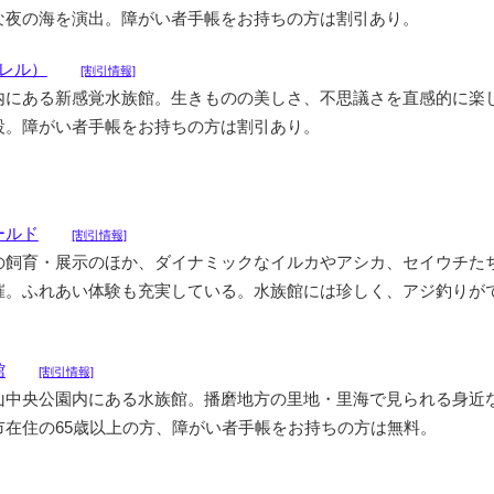
な夜の海を演出。障がい者手帳をお持ちの方は割引あり。
フレル）
[割引情報]
内にある新感覚水族館。生きものの美しさ、不思議さを直感的に楽
設。障がい者手帳をお持ちの方は割引あり。
ールド
[割引情報]
の飼育・展示のほか、ダイナミックなイルカやアシカ、セイウチた
催。ふれあい体験も充実している。水族館には珍しく、アジ釣りが
。
館
[割引情報]
山中央公園内にある水族館。播磨地方の里地・里海で見られる身近
市在住の65歳以上の方、障がい者手帳をお持ちの方は無料。