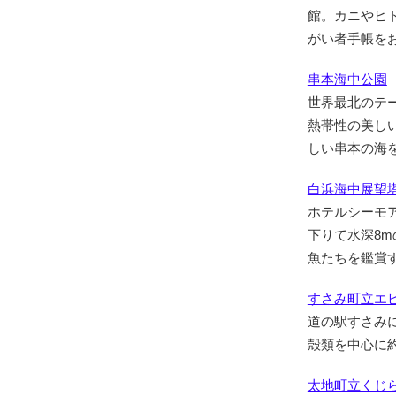
館。カニやヒ
がい者手帳を
串本海中公園
世界最北のテ
熱帯性の美し
しい串本の海
白浜海中展望
ホテルシーモア
下りて水深8
魚たちを鑑賞
すさみ町立エ
道の駅すさみ
殻類を中心に
太地町立くじ