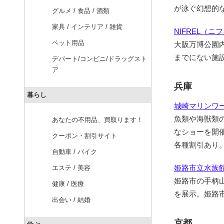
が泳ぐ幻想的
グルメ / 食品 / 酒類
家具 / インテリア / 雑貨
NIFREL（ニ
ペット用品
大阪万博公園
までにない施
デパート/コンビニ/ドラッグスト
ア
兵庫
暮らし
城崎マリンワ
魚類や海獣類
あなたの不用品、買取ります！
なショーを開
クーポン・割引サイト
各種割引あり
自動車 / バイク
姫路市立水族
エステ / 美容
姫路市の手柄
健康 / 医療
を展示。姫路
出会い / 結婚
京都