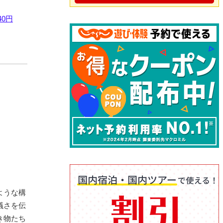
40円
ような構
議さを伝
き物たち