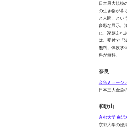
日本最大規模
の生き物が暮
と人間」とい
多彩な展示。
た、家族ふれ
は、受付で「
無料。体験学
料が無料。
奈良
金魚ミュージ
日本三大金魚
和歌山
京都大学 白浜
京都大学の臨