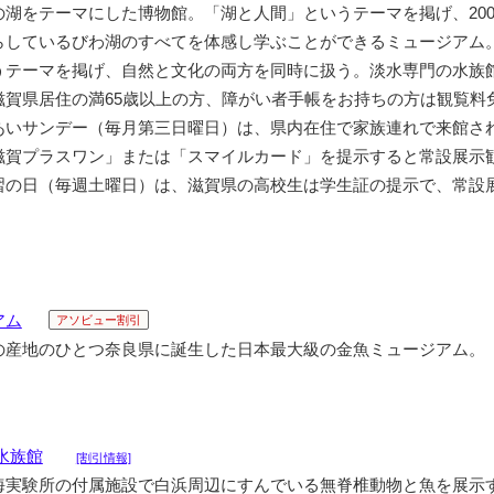
の湖をテーマにした博物館。「湖と人間」というテーマを掲げ、200
らしているびわ湖のすべてを体感し学ぶことができるミュージアム。
うテーマを掲げ、自然と文化の両方を同時に扱う。淡水専門の水族
滋賀県居住の満65歳以上の方、障がい者手帳をお持ちの方は観覧料
あいサンデー（毎月第三日曜日）は、県内在住で家族連れで来館さ
滋賀プラスワン」または「スマイルカード」を提示すると常設展示
習の日（毎週土曜日）は、滋賀県の高校生は学生証の提示で、常設
アム
アソビュー割引
の産地のひとつ奈良県に誕生した日本最大級の金魚ミュージアム。
水族館
[割引情報]
海実験所の付属施設で白浜周辺にすんでいる無脊椎動物と魚を展示