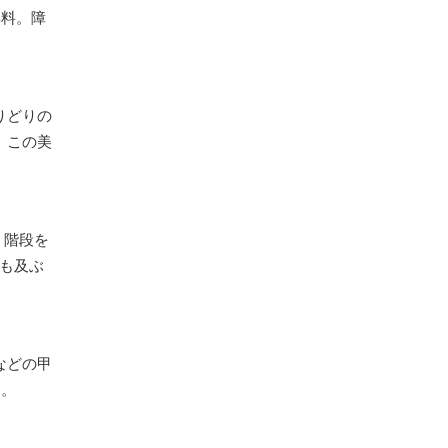
無料。障
りどりの
。この美
。
。階段を
にも及ぶ
などの甲
り。