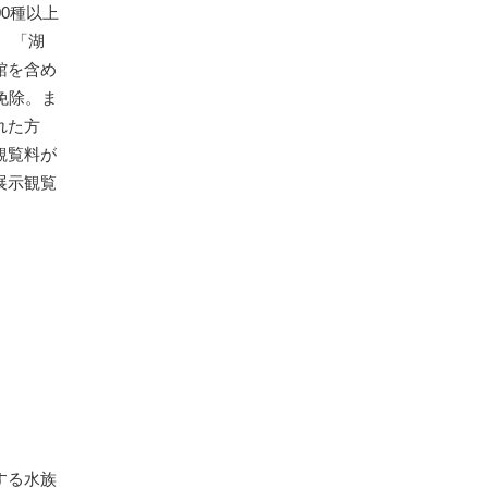
0種以上
 「湖
館を含め
免除。ま
れた方
観覧料が
展示観覧
する水族