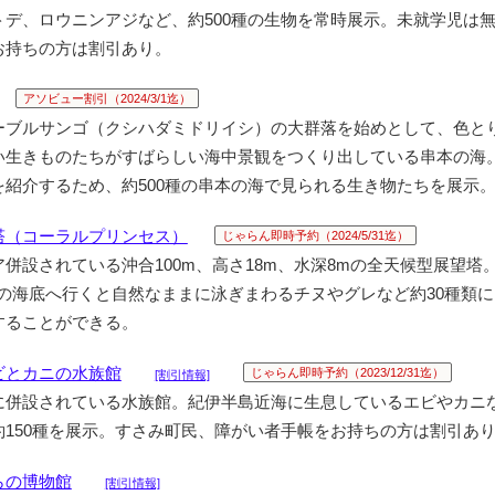
トデ、ロウニンアジなど、約500種の生物を常時展示。未就学児は
お持ちの方は割引あり。
アソビュー割引（2024/3/1迄）
ーブルサンゴ（クシハダミドリイシ）の大群落を始めとして、色と
い生きものたちがすばらしい海中景観をつくり出している串本の海
を紹介するため、約500種の串本の海で見られる生き物たちを展示
塔（コーラルプリンセス）
じゃらん即時予約（2024/5/31迄）
併設されている沖合100m、高さ18m、水深8mの全天候型展望塔
mの海底へ行くと自然なままに泳ぎまわるチヌやグレなど約30種類
することができる。
ビとカニの水族館
じゃらん即時予約（2023/12/31迄）
[割引情報]
に併設されている水族館。紀伊半島近海に生息しているエビやカニ
約150種を展示。すさみ町民、障がい者手帳をお持ちの方は割引あ
らの博物館
[割引情報]