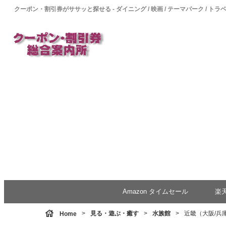
クーポン・割引券がササッと探せる - ダイニング / 映画 / テーマパーク / トラ
Amazon タイムセール
楽
house
見る・遊ぶ・癒す
水族館
近畿（大阪/兵庫
Home