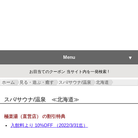
Menu
▼
お目当てのクーポン 当サイト内を一発検索 !
ホーム
見る・遊ぶ・癒す
スパ/サウナ/温泉
北海道
▼
スパ/サウナ/温泉
≪北海道≫
▼
極楽湯（直営店） の割引特典
▼
入館料より 10%OFF （2022/3/31迄）
▼