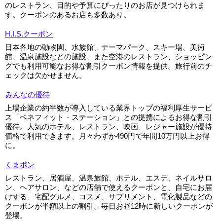
のレストラン、目的や予算にぴったりのお店が見つけられま
す。クーポンのあるお店も多数あり。
H.I.S.クーポン
日本各地の動物園、水族館、テーマパーク、スキー場、美術
館、温泉施設などの施設、また空港のレストラン、ショッピン
グでも利用可能なお得な割引クーポン情報を提供。旅行前のチ
ェックは欠かせません。
みんなの優待
上場企業の約半数が導入している業界トップの福利厚生サービ
ス「ベネフィット・ステーション」との提携によるお得な割引
優待。人気のホテル、レストラン、映画、レジャー施設が優待
価格で利用できます。月々わずか490円で年間10万円以上お得
に。
くまポン
レストラン、居酒屋、温泉旅館、ホテル、エステ、ネイルサロ
ン、ヘアサロン、などの店舗で使えるクーポンと、自宅にお届
けする、宅配グルメ、コスメ、サプリメント、電化製品などの
クーポンが半額以上の割引。毎日お昼12時に新しいクーポンが
登場。