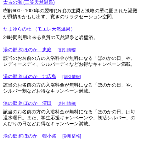
太古の湯 (三笠天然温泉)
樹齢600～1000年の翌檜(ひば)の主梁と漆喰の壁に囲まれた湯殿
が風情をかもし出す、寛ぎのリラクゼーション空間。
たまゆらの杜 （モエレ天然温泉）
24時間利用出来る良質の天然温泉と岩盤浴。
湯の郷 絢ほのか 恵庭
[割引情報]
該当のお名前の方の入浴料金が無料になる「ほのかの日」や、
レディースディ、シルバーディなどお得なキャンペーン満載。
湯の郷 絢ほのか 北広島
[割引情報]
該当のお名前の方の入浴料金が無料になる「ほのかの日」や、
シルバー割などお得なキャンペーン満載。
湯の郷 絢ほのか 清田
[割引情報]
該当のお名前の方の入浴料金が無料になる「ほのかの日」は毎
週水曜日。また、学生応援キャンペーンや、朝活シルバー、の
んびりの日などお得なキャンペーン満載。
湯の郷 絢ほのか 狸小路
[割引情報]