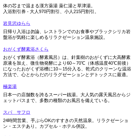
体の芯まで温まる漢方薬湯 薬仁湯と草津湯。
入浴割引券 - 大人970円割引、小人215円割引。
岩見沢ゆらら
日帰り入浴は勿論、レストランでのお食事やブラックシリカ岩
盤浴が気軽に楽しめるリラクゼーション温泉施設。
おがくず酵素浴さくら
おがくず酵素浴（酵素風呂）は、針葉樹のおがくずに大高酵素
原液を加え、微生物発酵により60～70℃（体感温度40℃前後）
になったおがくず浴槽に10～15分入る、乾式のクリーンな温浴
方法で、心とからだのリラグゼーションとデトックスに最適。
極楽湯
日本一の店舗数を誇るスーパー銭湯。大人気の露天風呂からジ
ェットバスまで、多数の種類のお風呂を備えている。
スパ サフロ
24時間営業、手ぶらOKのすすきの天然温泉。リラクゼーショ
ン・エステあり。カプセル・ホテル併設。