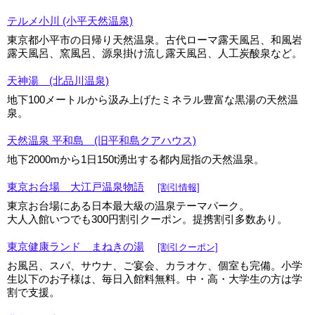
テルメ小川 (小平天然温泉)
東京都小平市の日帰り天然温泉。古代ローマ露天風呂、和風岩
露天風呂、窯風呂、源泉掛け流し露天風呂、人工炭酸泉など。
天神湯 (北品川温泉)
地下100メートルから汲み上げたミネラル豊富な黒湯の天然温
泉。
天然温泉 平和島 (旧平和島クアハウス)
地下2000mから1日150t湧出する都内屈指の天然温泉。
東京お台場 大江戸温泉物語
[割引情報]
東京お台場にある日本最大級の温泉テーマパーク。
大人入館いつでも300円割引クーポン。提携割引多数あり。
東京健康ランド まねきの湯
[割引クーポン]
お風呂、スパ、サウナ、ご宴会、カラオケ、個室も完備。小学
生以下のお子様は、毎日入館料無料。中・高・大学生の方は学
割で支援。