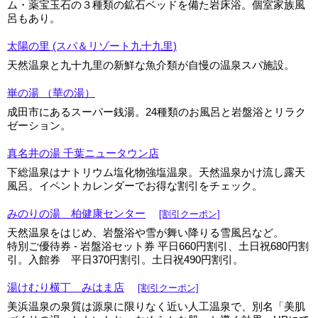
ム・薬宝玉石の３種類の鉱石ベッドを備た岩床浴。個室家族風
呂もあり。
太陽の里 (スパ＆リゾート九十九里)
天然温泉と九十九里の新鮮な魚介類が自慢の温泉スパ施設。
崋の湯 （華の湯）
成田市にあるスーパー銭湯。24種類のお風呂と岩盤浴とリラク
ゼーション。
真名井の湯 千葉ニュータウン店
下総温泉はナトリウム塩化物強塩温泉。天然温泉かけ流し露天
風呂。イペントカレンダーでお得な割引をチェック。
みのりの湯 柏健康センター
[割引クーポン]
天然温泉をはじめ、岩盤浴や雪が舞い降りる雪風呂など。
特別ご優待券 - 岩盤浴セット券 平日660円割引、土日祝680円割
引。入館券 平日370円割引。土日祝490円割引。
湯けむり横丁 みはま店
[割引クーポン]
美浜温泉の泉質は源泉に限りなく近い人工温泉で、別名「美肌