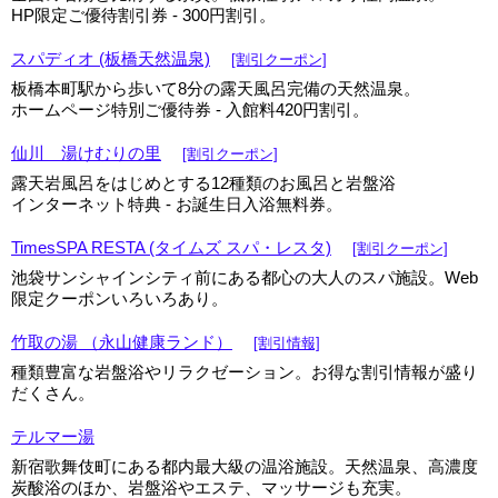
HP限定ご優待割引券 - 300円割引。
スパディオ (板橋天然温泉)
[割引クーポン]
板橋本町駅から歩いて8分の露天風呂完備の天然温泉。
ホームページ特別ご優待券 - 入館料420円割引。
仙川 湯けむりの里
[割引クーポン]
露天岩風呂をはじめとする12種類のお風呂と岩盤浴
インターネット特典 - お誕生日入浴無料券。
TimesSPA RESTA (タイムズ スパ・レスタ)
[割引クーポン]
池袋サンシャインシティ前にある都心の大人のスパ施設。Web
限定クーポンいろいろあり。
竹取の湯 （永山健康ランド）
[割引情報]
種類豊富な岩盤浴やリラクゼーション。お得な割引情報が盛り
だくさん。
テルマー湯
新宿歌舞伎町にある都内最大級の温浴施設。天然温泉、高濃度
炭酸浴のほか、岩盤浴やエステ、マッサージも充実。