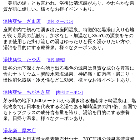
「美肌の湯」とも言われ、浴後は清涼感があり、やわらかな泉
質が肌に優しい。様々なお得イベントあり。
湯快爽快 ざま店
[割引クーポン]
座間市内で初めて湧き出た座間温泉。特徴的な黒湯は入り心地
が良く最高の肌触り。加水なし・加温なし35.5℃の源泉をその
まま使用した掛け流しの湯はゆったりと長く浸かりたい方や、
湯治を目的にする療養泉。様々なクーポンあり。
湯快爽快 たや店
[割引情報]
田谷の地下深くから湧き出る褐色の源泉は良質な成分を豊富に
含むナトリウム－炭酸水素塩温泉。神経痛・筋肉痛・肩こり・
慢性消化器病・冷え性などに効果。様々なお得イベントあり。
湯快爽快 ちがさき店
[割引クーポン]
茅ヶ崎の地下1,500メートルから湧き出る湘南茅ヶ崎温泉は、塩
化物泉では日本を代表する名湯である城崎温泉の約7倍、全国で
もトップクラスの成分含有量を誇り、湯治を目的にする療養
泉。日帰り温泉。様々なクーポンあり。
湯花楽 厚木店
天然温泉と日本最大級麦飯石サウナ。38℃前後の源泉高濃度炭