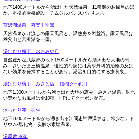
地下1400メートルから湧出した天然温泉。11種類のお風呂のほ
か、本格的岩盤施設「チムジルバンスパ」もあり。
宮沢湖温泉 喜楽里別邸
天然温泉かけ流しの露天風呂と、温熱房＆岩盤浴。露天風呂は
秩父山と宮沢湖を一望。
湯けむり横丁 おおみや店
自然豊かな武蔵野の地下1500メートルから湧き出た大地の恵
み、さいたま三橋温泉。慢性的な病には薬や外科的治療の及ば
ない効果を発揮することがあり、湯治を目的にする療養泉。
湯けむり横丁 みさと店
[割引クーポン]
地下1,300メートルから湧き出た大地の恵み、みさと温泉。味わ
い豊かなお風呂は全10種。HPにてクーポン配布。
湯ったり苑 羽生
地下1600メートルから湧き出る江間忠神戸温泉は、希少なナト
リウム-塩化物・炭酸水素塩温泉。
湯屋敷 孝楽