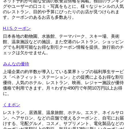
ネット予約が可能な全国の飲食店情報を掲載。独自のランキン
グやユーザーの口コミ・写真をもとに、様々なジャンルの人気
のレストラン、目的や予算にぴったりのお店が見つけられま
す。クーポンのあるお店も多数あり。
H.I.S.クーポン
日本各地の動物園、水族館、テーマパーク、スキー場、美術
館、温泉施設などの施設、また空港のレストラン、ショッピン
グでも利用可能なお得な割引クーポン情報を提供。旅行前のチ
ェックは欠かせません。
みんなの優待
上場企業の約半数が導入している業界トップの福利厚生サービ
ス「ベネフィット・ステーション」との提携によるお得な割引
優待。人気のホテル、レストラン、映画、レジャー施設が優待
価格で利用できます。月々わずか490円で年間10万円以上お得
に。
くまポン
レストラン、居酒屋、温泉旅館、ホテル、エステ、ネイルサロ
ン、ヘアサロン、などの店舗で使えるクーポンと、自宅にお届
けする、宅配グルメ、コスメ、サプリメント、電化製品などの
クーポンが半額以上の割引。毎日お昼12時に新しいクーポンが