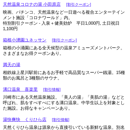
天然温泉コロナの湯 小田原店
[割引クーポン]
映画、パチンコ、天然温泉など一日遊べる複合エンターテイン
メント施設「コロナワールド」内。
特別割引クーポン - 入泉＋健美効炉 平日1,000円, 土日祝日
1,100円
箱根小湧園ユネッサン
[割引クーポン]
箱根の小涌園にある全天候型の温泉アミューズメントパーク。
さまざまなお得クーポンあり。
満天の湯
相鉄線上星川駅前にあるお手軽で高品質なスーパー銭湯。15種
類のお風呂と3種類のサウナ。
溝口温泉 喜楽里
[割引情報]
川崎市にある天然温泉施設。「美人の湯」「美肌の湯」などと
呼ばれ、肌をすべすべにする溝口温泉。中学生以上を対象とし
た施設。お得なキャンペーンあり。
湯快爽快 くりひら店
[割引情報]
天然くりひら温泉は源泉から直接引いている新鮮な温泉。別名