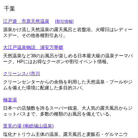
千葉
江戸遊 市原天然温泉
[割引情報]
源泉かけ流し天然温泉の露天風呂と岩盤浴。火曜日はレディー
スデー。その他各種割引あり。
大江戸温泉物語 浦安万華郷
天然温泉など38のお風呂が楽しめる日本最大級の温泉テーマパ
ーク。HPにはお得なクーポンや割引イベント情報。
クリーンスパ市川
クリーンセンターからの余熱を利用した天然温泉・プールやジ
ムを備えた環境に配慮した多目的スパ。
極楽湯
日本一の店舗数を誇るスーパー銭湯。大人気の露天風呂からジ
ェットバスまで、多数の種類のお風呂を備えている。
里見の湯 (南総城山温泉)
塩化ナトリウム主体の温泉。露天風呂と麦飯石・ゲルマニウ