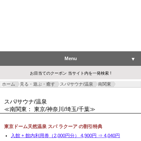
Menu
▼
お目当てのクーポン 当サイト内を一発検索 !
ホーム
見る・遊ぶ・癒す
スパ/サウナ/温泉
南関東
▼
スパ/サウナ/温泉
▼
≪南関東： 東京/神奈川/埼玉/千葉≫
▼
東京ドーム天然温泉 スパ ラクーア の割引特典
▼
入館 + 館内利用券（2,000円分） 4,900円 ⇒ 4,040円