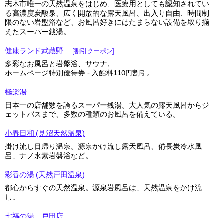
志木市唯一の天然温泉をはじめ、医療用としても認知されてい
る高濃度炭酸泉、広く開放的な露天風呂、出入り自由、時間制
限のない岩盤浴など、お風呂好きにはたまらない設備を取り揃
えたスーパー銭湯。
健康ランド武蔵野
[割引クーポン]
多彩なお風呂と岩盤浴、サウナ。
ホームページ特別優待券 - 入館料110円割引。
極楽湯
日本一の店舗数を誇るスーパー銭湯。大人気の露天風呂からジ
ェットバスまで、多数の種類のお風呂を備えている。
小春日和 (見沼天然温泉)
掛け流し日帰り温泉。源泉かけ流し露天風呂、備長炭冷水風
呂、ナノ水素岩盤浴など。
彩香の湯 (天然戸田温泉)
都心からすぐの天然温泉。源泉岩風呂は、天然温泉をかけ流
し。
七福の湯 戸田店