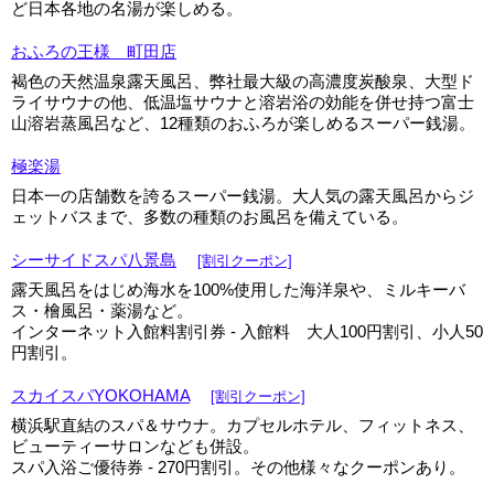
ど日本各地の名湯が楽しめる。
おふろの王様 町田店
褐色の天然温泉露天風呂、弊社最大級の高濃度炭酸泉、大型ド
ライサウナの他、低温塩サウナと溶岩浴の効能を併せ持つ富士
山溶岩蒸風呂など、12種類のおふろが楽しめるスーパー銭湯。
極楽湯
日本一の店舗数を誇るスーパー銭湯。大人気の露天風呂からジ
ェットバスまで、多数の種類のお風呂を備えている。
シーサイドスパ八景島
[割引クーポン]
露天風呂をはじめ海水を100%使用した海洋泉や、ミルキーバ
ス・檜風呂・薬湯など。
インターネット入館料割引券 - 入館料 大人100円割引、小人50
円割引。
スカイスパYOKOHAMA
[割引クーポン]
横浜駅直結のスパ＆サウナ。カプセルホテル、フィットネス、
ビューティーサロンなども併設。
スパ入浴ご優待券 - 270円割引。その他様々なクーポンあり。