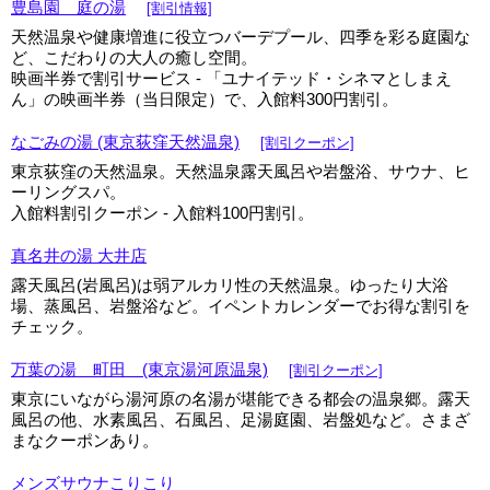
豊島園 庭の湯
[割引情報]
天然温泉や健康増進に役立つバーデプール、四季を彩る庭園な
ど、こだわりの大人の癒し空間。
映画半券で割引サービス - 「ユナイテッド・シネマとしまえ
ん」の映画半券（当日限定）で、入館料300円割引。
なごみの湯 (東京荻窪天然温泉)
[割引クーポン]
東京荻窪の天然温泉。天然温泉露天風呂や岩盤浴、サウナ、ヒ
ーリングスパ。
入館料割引クーポン - 入館料100円割引。
真名井の湯 大井店
露天風呂(岩風呂)は弱アルカリ性の天然温泉。ゆったり大浴
場、蒸風呂、岩盤浴など。イペントカレンダーでお得な割引を
チェック。
万葉の湯 町田 (東京湯河原温泉)
[割引クーポン]
東京にいながら湯河原の名湯が堪能できる都会の温泉郷。露天
風呂の他、水素風呂、石風呂、足湯庭園、岩盤処など。さまざ
まなクーポンあり。
メンズサウナこりこり