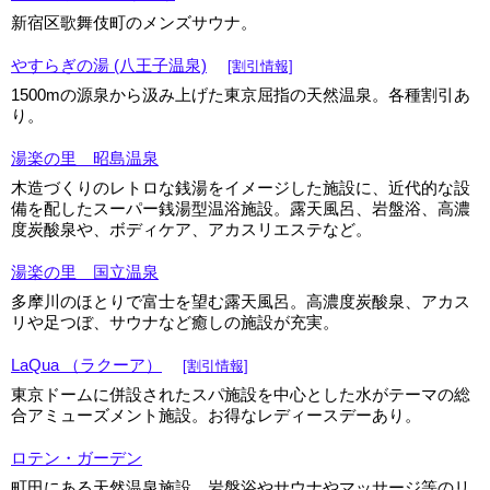
新宿区歌舞伎町のメンズサウナ。
やすらぎの湯 (八王子温泉)
[割引情報]
1500mの源泉から汲み上げた東京屈指の天然温泉。各種割引あ
り。
湯楽の里 昭島温泉
木造づくりのレトロな銭湯をイメージした施設に、近代的な設
備を配したスーパー銭湯型温浴施設。露天風呂、岩盤浴、高濃
度炭酸泉や、ボディケア、アカスリエステなど。
湯楽の里 国立温泉
多摩川のほとりで富士を望む露天風呂。高濃度炭酸泉、アカス
リや足つぼ、サウナなど癒しの施設が充実。
LaQua （ラクーア）
[割引情報]
東京ドームに併設されたスパ施設を中心とした水がテーマの総
合アミューズメント施設。お得なレディースデーあり。
ロテン・ガーデン
町田にある天然温泉施設。岩盤浴やサウナやマッサージ等のリ