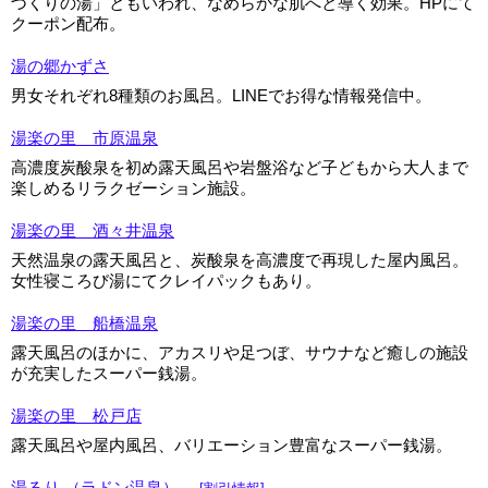
づくりの湯」ともいわれ、なめらかな肌へと導く効果。HPにて
クーポン配布。
湯の郷かずさ
男女それぞれ8種類のお風呂。LINEでお得な情報発信中。
湯楽の里 市原温泉
高濃度炭酸泉を初め露天風呂や岩盤浴など子どもから大人まで
楽しめるリラクゼーション施設。
湯楽の里 酒々井温泉
天然温泉の露天風呂と、炭酸泉を高濃度で再現した屋内風呂。
女性寝ころび湯にてクレイパックもあり。
湯楽の里 船橋温泉
露天風呂のほかに、アカスリや足つぼ、サウナなど癒しの施設
が充実したスーパー銭湯。
湯楽の里 松戸店
露天風呂や屋内風呂、バリエーション豊富なスーパー銭湯。