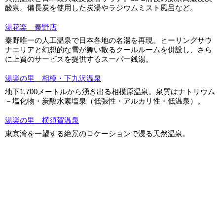
酸泉。備長炭を使用した炭湯やラジウムミスト風呂など。
湯花楽 秦野店
秦野唯一の人工温泉で日本各地の名湯を再現。ヒーリングサウ
ナエリアと幻想的な雪が舞い散るクールルームを併設し、さら
に上質のサービスを提供するスーパー銭湯。
湯楽の里 相模・下九沢温泉
地下1,700メートルから湧き出る相模原温泉。泉質はナトリウム
－塩化物・炭酸水素塩泉（低張性・アルカリ性・低温泉）。
湯楽の里 横須賀温泉
東京湾を一望する絶景のロケーションで浸る天然温泉。