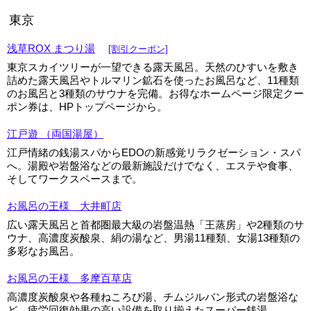
東京
浅草ROX まつり湯
[割引クーポン]
東京スカイツリーが一望できる露天風呂。天然のひすいを敷き
詰めた露天風呂やトルマリン鉱石を使ったお風呂など、11種類
のお風呂と3種類のサウナを完備。お得なホームページ限定クー
ポン券は、HPトップページから。
江戸遊 （両国湯屋）
江戸情緒の銭湯スパからEDOの新感覚リラクゼーション・スパ
へ。湯殿や岩盤浴などの最新施設だけでなく、エステや食事、
そしてワークスペースまで。
お風呂の王様 大井町店
広い露天風呂と首都圏最大級の岩盤温熱「王蒸房」や2種類のサ
ウナ、高濃度炭酸泉、絹の湯など、男湯11種類、女湯13種類の
多彩なお風呂。
お風呂の王様 多摩百草店
高濃度炭酸泉や各種ねころび湯、チムジルバン形式の岩盤浴な
ど、疲労回復効果の高い設備を取り揃えたスーパー銭湯。