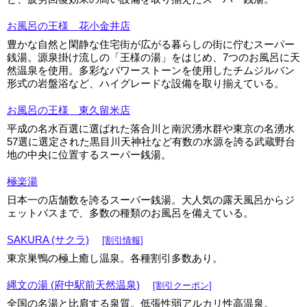
お風呂の王様 花小金井店
豊かな自然と閑静な住宅街が広がる暮らしの街に佇むスーパー
銭湯。源泉掛け流しの「王様の湯」をはじめ、7つのお風呂に天
然温泉を使用。多彩なパワーストーンを使用したチムジルバン
形式の岩盤浴など、ハイグレードな設備を取り揃えている。
お風呂の王様 東久留米店
平成の名水百選に選ばれた落合川と南沢湧水群や東京の名湧水
57選に選定された黒目川天神社など有数の水源を誇る武蔵野台
地の中央に位置するスーパー銭湯。
極楽湯
日本一の店舗数を誇るスーパー銭湯。大人気の露天風呂からジ
ェットバスまで、多数の種類のお風呂を備えている。
SAKURA (サクラ)
[割引情報]
東京巣鴨の極上癒し温泉。各種割引多数あり。
縄文の湯 (府中駅前天然温泉)
[割引クーポン]
全国の名湯と比肩する泉質。低張性弱アルカリ性高温泉。