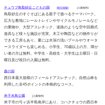
チュウブ鳥取砂丘こどもの国
[割引情報]
[入園無料]
鳥取砂丘のすぐそばにある親子で遊べるテーマパーク。
広大な敷地にレールトレインやサイクルモノレールなど
の乗物や、大型アスレチック、迷路のような空中回廊式
遊具など様々な施設が充実。木工や陶芸などの物作りが
できる工房もあり。夏には水深の浅いプールやウオータ
ースライダーも楽しめる。小学生、70歳以上の方、障が
い者の方は無料。中学生・高校生・大学生は土曜日・日
曜日及び祝日の入園は無料。
森の国
西日本最大規模のフィールドアスレチック。自然山林を
利用した全45ポイントの本格的なコース。
米子水鳥公園
[入園無料]
米子市の弓ヶ浜半島南岸にあり、コハクチョウの西日本