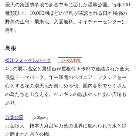
最大の集団越冬地である中海に面した湿地公園。毎年100
種類以上、10,000羽ほどの野鳥が確認される日本屈指の
野鳥の生息・飛来地。入園無料。ネイチャーセンターは
有料。
島根
松江フォーゲルパーク
じゃらん割引
4つの展示温室と展望台が屋根付き歩廊で連結された全天
候型テーマパーク。年中満開のベゴニア・フクシアを中
心とする花の別天地が楽しめる他、園内各所でたくさん
の鳥たちと出会える。ペンギンの散歩やふれあい広場も
あり。
万葉公園
[入園無料]
万葉歌人・柿本人麻呂や万葉の世界に触れられる水と緑
に囲まれた県立公園。