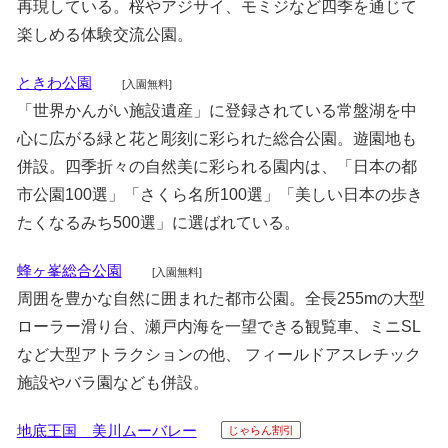
再現している。桜やアジサイ、モミジなど四季を通じて
楽しめる体験交流公園。
ときわ公園
[入園無料]
「世界かんがい施設遺産」に登録されている常盤湖を中
心に広がる緑と花と彫刻に彩られた総合公園。遊園地も
併設。四季折々の自然美に彩られる園内は、「日本の都
市公園100選」「さくら名所100選」「美しい日本の歩き
たくなるみち500選」に選ばれている。
蜂ヶ峯総合公園
[入園無料]
周囲を豊かな自然に囲まれた都市公園。全長255mの大型
ローラー滑り台、瀬戸内海を一望できる観覧車、ミニSL
など大型アトラクションの他、 フィールドアスレチック
施設やバラ園なども併設。
地底王国 美川ムーバレー
じゃらん割引