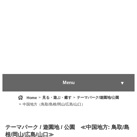
Menu
▼
house
見る・遊ぶ・癒す
テーマパーク/遊園地/公園
Home
中国地方（鳥取/島根/岡山/広島/山口）
▼
テーマパーク / 遊園地 / 公園 ≪中国地方: 鳥取/島
▼
根/岡山/広島/山口≫