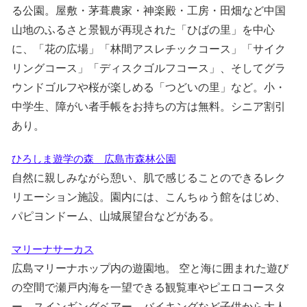
る公園。屋敷・茅葺農家・神楽殿・工房・田畑など中国
山地のふるさと景観が再現された「ひばの里」を中心
に、「花の広場」「林間アスレチックコース」「サイク
リングコース」「ディスクゴルフコース」、そしてグラ
ウンドゴルフや桜が楽しめる「つどいの里」など。小・
中学生、障がい者手帳をお持ちの方は無料。シニア割引
あり。
ひろしま遊学の森 広島市森林公園
自然に親しみながら憩い、肌で感じることのできるレク
リエーション施設。園内には、こんちゅう館をはじめ、
パピヨンドーム、山城展望台などがある。
マリーナサーカス
広島マリーナホップ内の遊園地。 空と海に囲まれた遊び
の空間で瀬戸内海を一望できる観覧車やピエロコースタ
ー、スインギングベアー、バイキングなど子供から大人