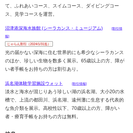
て、ふれあいコース、スイムコース、ダイビングコー
ス、見学コースを運営。
沼津港深海水族館 (シーラカンス・ミュージアム)
[割引情
報]
じゃらん割引（2024/1/31迄）
光の届かない深海に住む世界的にも希少なシーラカンス
のほか、珍しい生物を数多く展示。65歳以上の方、障が
い者手帳をお持ちの方は割引あり。
浜名湖体験学習施設ウォット
[割引情報]
淡水と海水が混じりあう珍しい湖の浜名湖。大小20の水
槽で、上流の都田川、浜名湖、遠州灘に生息する代表的
な魚介類を展示。高校性以下、70歳以上の方、障がい
者・療育手帳をお持ちの方は無料。