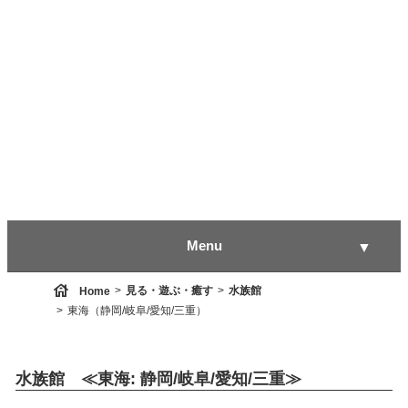
Menu
▼
house
見る・遊ぶ・癒す
水族館
Home
東海（静岡/岐阜/愛知/三重）
▼
水族館 ≪東海: 静岡/岐阜/愛知/三重≫
▼