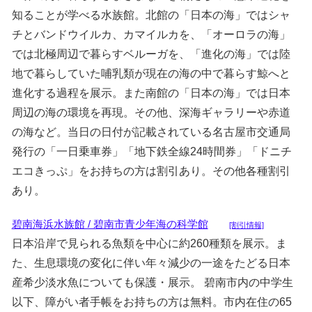
知ることが学べる水族館。北館の「日本の海」ではシャ
チとバンドウイルカ、カマイルカを、「オーロラの海」
では北極周辺で暮らすベルーガを、「進化の海」では陸
地で暮らしていた哺乳類が現在の海の中で暮らす鯨へと
進化する過程を展示。また南館の「日本の海」では日本
周辺の海の環境を再現。その他、深海ギャラリーや赤道
の海など。当日の日付が記載されている名古屋市交通局
発行の「一日乗車券」「地下鉄全線24時間券」「ドニチ
エコきっぷ」をお持ちの方は割引あり。その他各種割引
あり。
碧南海浜水族館 / 碧南市青少年海の科学館
[割引情報]
日本沿岸で見られる魚類を中心に約260種類を展示。ま
た、生息環境の変化に伴い年々減少の一途をたどる日本
産希少淡水魚についても保護・展示。 碧南市内の中学生
以下、障がい者手帳をお持ちの方は無料。市内在住の65