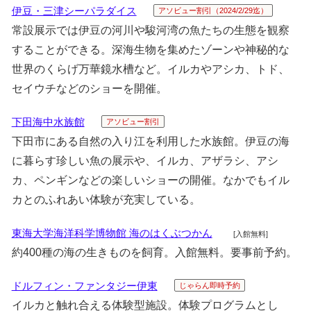
伊豆・三津シーパラダイス
アソビュー割引（2024/2/29迄）
常設展示では伊豆の河川や駿河湾の魚たちの生態を観察
することができる。深海生物を集めたゾーンや神秘的な
世界のくらげ万華鏡水槽など。イルカやアシカ、トド、
セイウチなどのショーを開催。
下田海中水族館
アソビュー割引
下田市にある自然の入り江を利用した水族館。伊豆の海
に暮らす珍しい魚の展示や、イルカ、アザラシ、アシ
カ、ペンギンなどの楽しいショーの開催。なかでもイル
カとのふれあい体験が充実している。
東海大学海洋科学博物館 海のはくぶつかん
[入館無料]
約400種の海の生きものを飼育。入館無料。要事前予約。
ドルフィン・ファンタジー伊東
じゃらん即時予約
イルカと触れ合える体験型施設。体験プログラムとし