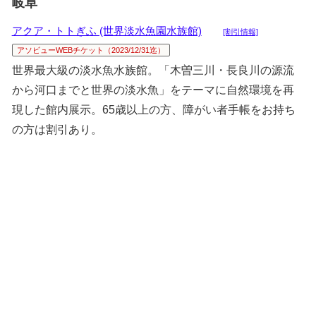
岐阜
アクア・トトぎふ (世界淡水魚園水族館)
[割引情報]
アソビューWEBチケット（2023/12/31迄）
世界最大級の淡水魚水族館。「木曽三川・長良川の源流
から河口までと世界の淡水魚」をテーマに自然環境を再
現した館内展示。65歳以上の方、障がい者手帳をお持ち
の方は割引あり。