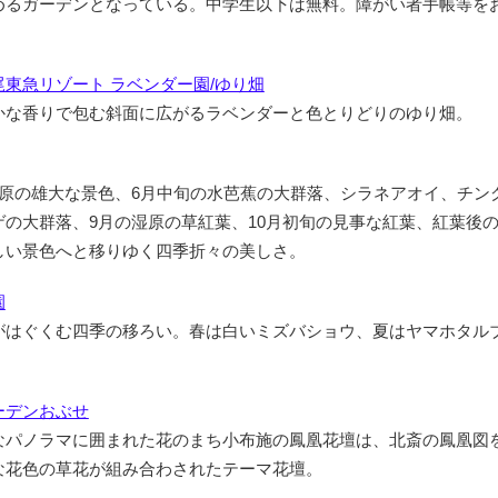
めるガーデンとなっている。中学生以下は無料。障がい者手帳等を
。
東急リゾート ラベンダー園/ゆり畑
かな香りで包む斜面に広がるラベンダーと色とりどりのゆり畑。
雪原の雄大な景色、6月中旬の水芭蕉の大群落、シラネアオイ、チン
ゲの大群落、9月の湿原の草紅葉、10月初旬の見事な紅葉、紅葉後
しい景色へと移りゆく四季折々の美しさ。
園
がはぐくむ四季の移ろい。春は白いミズバショウ、夏はヤマホタル
ーデンおぶせ
なパノラマに囲まれた花のまち小布施の鳳凰花壇は、北斎の鳳凰図
な花色の草花が組み合わされたテーマ花壇。