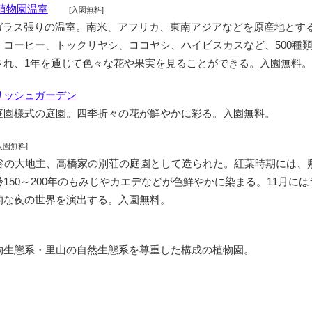
植物園温室
[入園無料]
総ガラス張りの温室。南米、アフリカ、東南アジアなどを原産地とす
、コーヒー、トックリヤシ、ココヤシ、ハイビスカスなど、500種
され、1年を通じて色々な花や果実を見ることができる。入園無料。
リッシュガーデン
庭園様式の庭園。四季折々の花が鮮やかに彩る。入園無料。
入園無料]
神谷の大地主、高橋家の別荘の庭園として造られた。紅葉時期には、
150～200年のもみじやカエデなどが色鮮やかに染まる。11月には
的な夜の世界を演出する。入園無料。
物生態系・里山の自然生態系を尊重した構成の植物園。