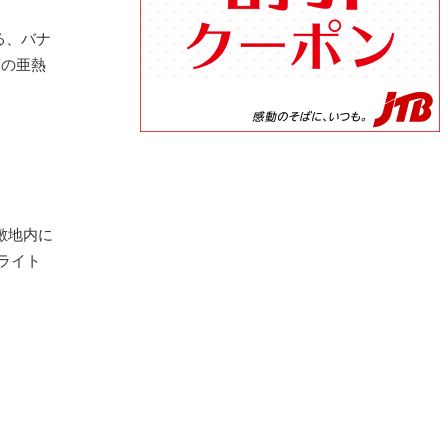
る、バナ
類の亜熱
敷地内に
ライト