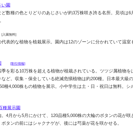
さい園
など数種の色とりどりのあじさいが約3万株咲き誇る名所。見頃は6
。
[入園無料]
の代表的な植物を植栽展示。園内は12のゾーンに分かれていて温室
園
[割引情報]
四季を彩る10万株を超える植物が植栽されている。ツツジ属植物を
キなど。収集・保全している絶滅危愼植物は約200種。日本最大級
50種4,000株もの植物を展示。小中学生は土・日・祝日は無料。シ
百種展示園
。4月から5月にかけて、120品種5,000株の大輪のボタンの花が咲
、ボタンの前にはシャクナゲが、後には芍薬が花を咲かせる。