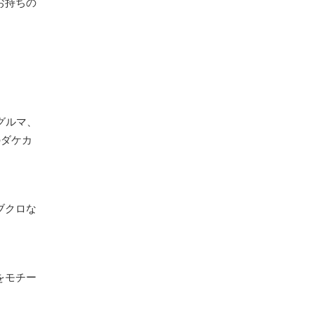
お持ちの
グルマ、
のダケカ
ブクロな
をモチー