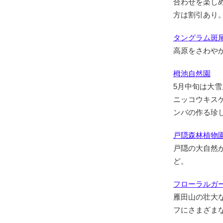
合わせを楽し
方は割引あり
タングラム斑尾
高原をさわや
栂池自然園
5月中旬は大
ニッコウキス
ンバの作る珍
戸隠森林植物
戸隠の大自然
ど。
フローラルガ
雁田山の壮大
フにさまざま