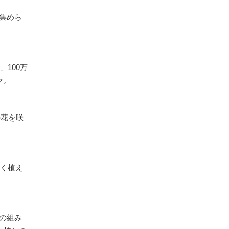
が集めら
、100万
ク。
の花を咲
多く植え
物の組み