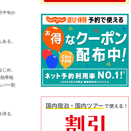
月中旬か
もある。
はじめ、
の熱帯植
ルバー割
き誇る。