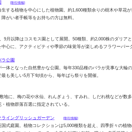
園
[割引情報]
生する植物を中心にした植物園。約1,600種類余りの樹木や草花
。障がい者手帳等をお持ちの方は無料。
、9月以降はコスモス園として展開。50種類、約2,000株のダリアと
を中心に、アクティビティや季節の味覚等が楽しめるフラワーパー
バラ公園
が一体となった自然豊かな公園。毎年330品種のバラが見事な大輪
で最も美しい5月下旬頃から、毎年ばら祭りを開催。
い敷地に、梅の花や水仙、れんぎょう、すみれ、しだれ桃などが数
花・植物群落百選に指定されている。
クライングリッシュガーデン
[割引情報]
国式庭園。植物コレクションは5,000種類を超え、四季折々の植