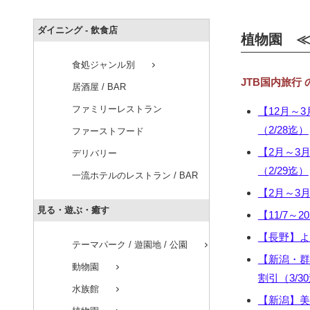
ダイニング - 飲食店
植物園 ≪
食処ジャンル別
chevron_right
JTB国内旅行
居酒屋 / BAR
ファミリーレストラン
【12月～3
（2/28迄）
ファーストフード
【2月～3月
デリバリー
（2/29迄）
一流ホテルのレストラン / BAR
【2月～3
見る・遊ぶ・癒す
【11/7～2
【長野】よう
テーマパーク / 遊園地 / 公園
chevron_right
【新潟・群
動物園
chevron_right
割引（3/3
水族館
chevron_right
【新潟】美