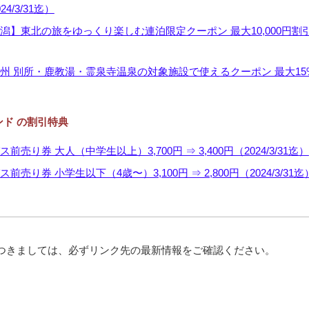
4/3/31迄）
潟】東北の旅をゆっくり楽しむ連泊限定クーポン 最大10,000円割引（
州 別所・鹿教湯・霊泉寺温泉の対象施設で使えるクーポン 最大15
ド の割引特典
前売り券 大人（中学生以上）3,700円 ⇒ 3,400円（2024/3/31迄）
前売り券 小学生以下（4歳〜）3,100円 ⇒ 2,800円（2024/3/31迄
につきましては、必ずリンク先の最新情報をご確認ください。