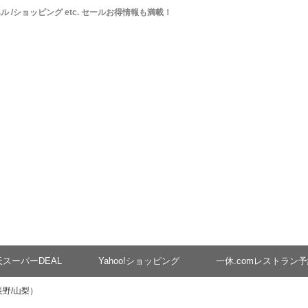
ベル /ショッピング etc. セールお得情報も満載！
天スーパーDEAL
Yahoo!ショッピング
一休.comレストラン
長野/山梨）