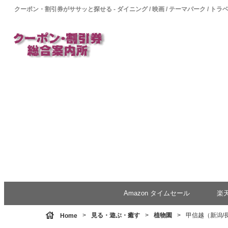
クーポン・割引券がササッと探せる - ダイニング / 映画 / テーマパーク / トラ
Amazon タイムセール
楽
house
見る・遊ぶ・癒す
植物園
甲信越（新潟/
Home