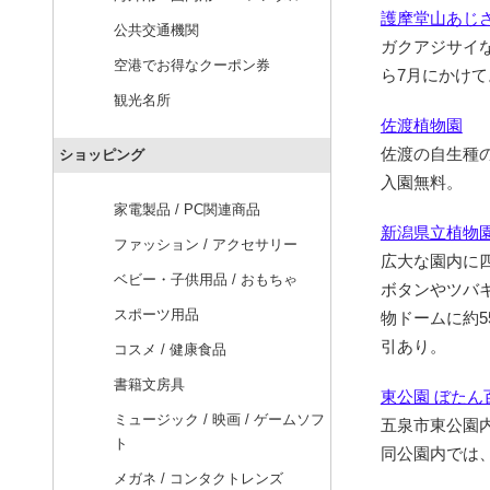
護摩堂山あじ
公共交通機関
ガクアジサイ
空港でお得なクーポン券
ら7月にかけて
観光名所
佐渡植物園
佐渡の自生種
ショッピング
入園無料。
家電製品 / PC関連商品
新潟県立植物
ファッション / アクセサリー
広大な園内に
ベビー・子供用品 / おもちゃ
ボタンやツバ
スポーツ用品
物ドームに約5
引あり。
コスメ / 健康食品
書籍文房具
東公園 ぼたん
ミュージック / 映画 / ゲームソフ
五泉市東公園内
ト
同公園内では
メガネ / コンタクトレンズ