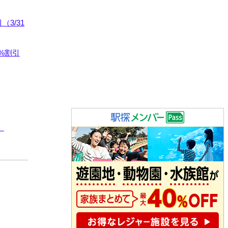
3/31
%割引
）