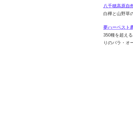
八千穂高原自
白樺と山野草
夢ハーベスト
350種を超え
りのバラ・オ