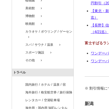
植物園
chevron_right
円割引（202
美術館
chevron_right
【東北・新
博物館
chevron_right
迄）
映画館
chevron_right
【長野】信
カラオケ / ボウリング / ゲーセン
（4/21迄）
chevron_right
富士すばるラン
スパ / サウナ / 温泉
chevron_right
スポーツ施設
chevron_right
ワンデーパス
その他
chevron_right
ワンデーパス
トラベル
国内旅行 / ホテル / 温泉 / 宿
※ 割引情報
海外旅行 / 格安航空券 / 旅行保険
レンタカー / 空港駐車場
新潟
海外用・国内用 WiFiレンタル