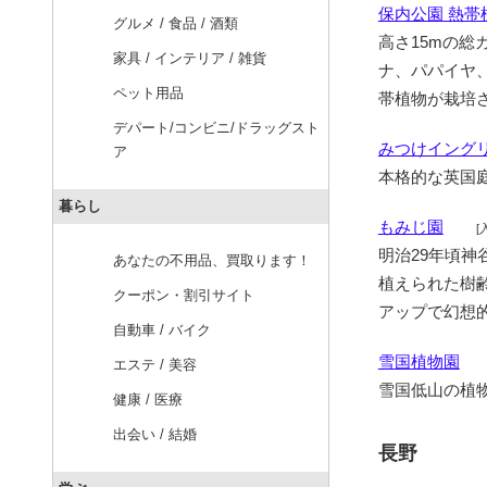
保内公園 熱帯
グルメ / 食品 / 酒類
高さ15mの
家具 / インテリア / 雑貨
ナ、パパイヤ
ペット用品
帯植物が栽培
デパート/コンビニ/ドラッグスト
みつけイング
ア
本格的な英国
暮らし
もみじ園
[
明治29年頃
あなたの不用品、買取ります！
植えられた樹齢
クーポン・割引サイト
アップで幻想
自動車 / バイク
雪国植物園
エステ / 美容
雪国低山の植
健康 / 医療
出会い / 結婚
長野