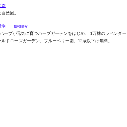
然園
の自然園。
農場
[割引情報]
るハーブが元気に育つハーブガーデンをはじめ、 1万株のラベンダ
ールドローズガーデン、ブルーベリー園。12歳以下は無料。