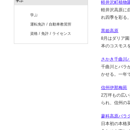
学ぶ
軽井沢町植物
軽井沢高原に自
学ぶ
れ四季を彩る
運転免許 / 自動車教習所
黒姫高原
資格 / 免許 / ライセンス
8月はダリア園
本のコスモス
さかき千曲川
千曲川とバラ
かせる。一年
信州伊那梅苑
2万坪もの広
られ、信州の
蓼科高原バラ
日本初の本格英