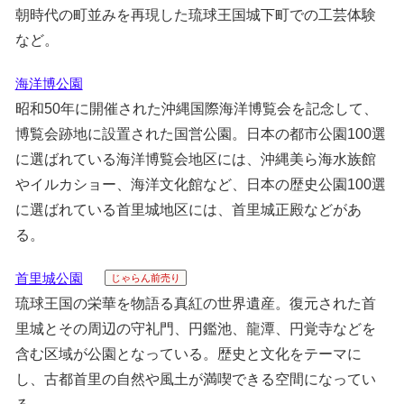
朝時代の町並みを再現した琉球王国城下町での工芸体験
など。
海洋博公園
昭和50年に開催された沖縄国際海洋博覧会を記念して、
博覧会跡地に設置された国営公園。日本の都市公園100選
に選ばれている海洋博覧会地区には、沖縄美ら海水族館
やイルカショー、海洋文化館など、日本の歴史公園100選
に選ばれている首里城地区には、首里城正殿などがあ
る。
首里城公園
じゃらん前売り
琉球王国の栄華を物語る真紅の世界遺産。復元された首
里城とその周辺の守礼門、円鑑池、龍潭、円覚寺などを
含む区域が公園となっている。歴史と文化をテーマに
し、古都首里の自然や風土が満喫できる空間になってい