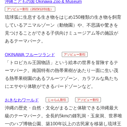
沖縄こどもの国 Okinawa Zoo & Museum
アソビュー割引（2023/12/31迄）
琉球弧に生息する生き物をはじめ150種類の生き物を飼育
しているアニマルゾーン（動物園）や、不思議や驚きを
見つけることができる子供向けミュージアム等の施設が
あるテーマパーク。
OKINAWA フルーツランド
アソビュー割引
「トロピカル王国物語」という絵本の世界を冒険するテ
ーマパーク。南国特有の熱帯果樹があたり一面に生い茂
る熱帯果樹園のあるフルーツゾーン、カラフルな鳥たち
にエサやり体験ができるバードゾーンなど。
おきなわワールド
じゃらん割引
アソビュー割引
沖縄の歴史・自然・文化がまるごと体験できる沖縄最大
級のテーマパーク。全長約5kmの鍾乳洞・玉泉洞、世界唯
一のハブ博物公園、築100年以上の古民家を移築し琉球王