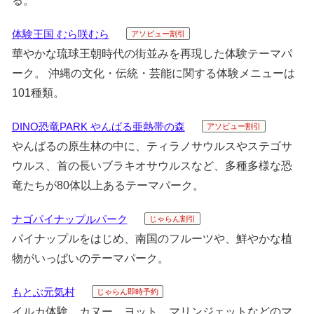
る。
体験王国 むら咲むら
アソビュー割引
華やかな琉球王朝時代の街並みを再現した体験テーマパ
ーク。 沖縄の文化・伝統・芸能に関する体験メニューは
101種類。
DINO恐竜PARK やんばる亜熱帯の森
アソビュー割引
やんばるの原生林の中に、ティラノサウルスやステゴサ
ウルス、首の長いブラキオサウルスなど、多種多様な恐
竜たちが80体以上あるテーマパーク。
ナゴパイナップルパーク
じゃらん割引
パイナップルをはじめ、南国のフルーツや、鮮やかな植
物がいっぱいのテーマパーク。
もとぶ元気村
じゃらん即時予約
イルカ体験、カヌー、ヨット、マリンジェットなどのマ