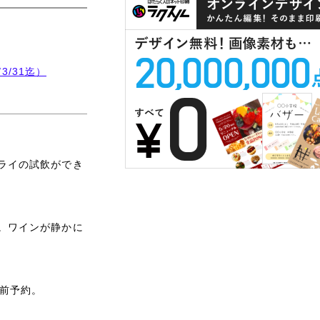
3/31迄）
ライの試飲ができ
。ワインが静かに
事前予約。