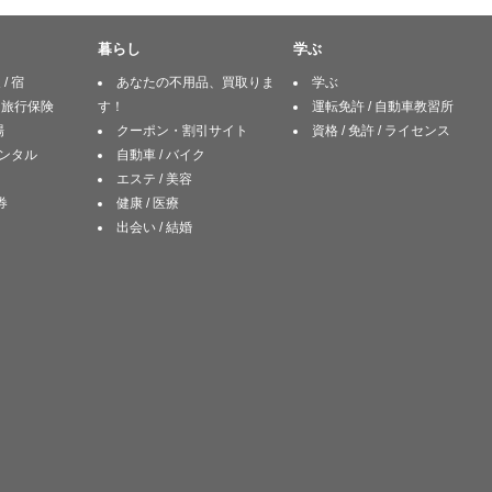
暮らし
学ぶ
/ 宿
あなたの不用品、買取りま
学ぶ
/ 旅行保険
す！
運転免許 / 自動車教習所
場
クーポン・割引サイト
資格 / 免許 / ライセンス
レンタル
自動車 / バイク
エステ / 美容
券
健康 / 医療
出会い / 結婚