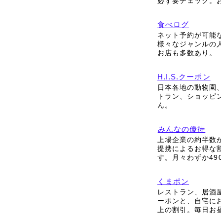
必ず要チェック。
食べログ
ネット予約が可能
様々なジャンルの
お店も多数あり。
H.I.S.クーポン
日本各地の動物園
トラン、ショッピ
ん。
みんなの優待
上場企業の約半数
提携によるお得な
す。月々わずか49
くまポン
レストラン、居酒
ーポンと、自宅に
上の割引。毎日お