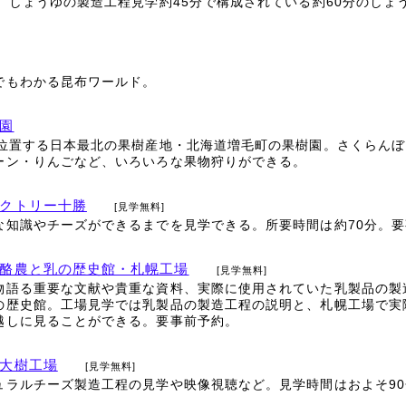
、しょうゆの製造工程見学約45分で構成されている約60分のしょ
でもわかる昆布ワールド。
園
に位置する日本最北の果樹産地・北海道増毛町の果樹園。さくらん
ーン・りんごなど、いろいろな果物狩りができる。
クトリー十勝
[見学無料]
な知識やチーズができるまでを見学できる。所要時間は約70分。
酪農と乳の歴史館・札幌工場
[見学無料]
物語る重要な文献や貴重な資料、実際に使用されていた乳製品の製
の歴史館。工場見学では乳製品の製造工程の説明と、札幌工場で実
越しに見ることができる。要事前予約。
大樹工場
[見学無料]
ュラルチーズ製造工程の見学や映像視聴など。見学時間はおよそ9