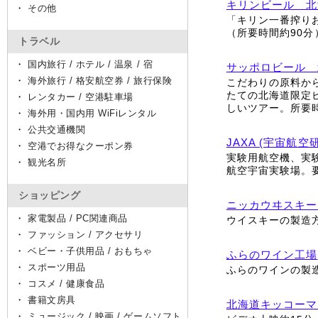
キリンビール 北
・
その他
「キリン一番搾り
（所要時間約90
トラベル
・
国内旅行 / ホテル / 温泉 / 宿
サッポロビール 
・
海外旅行 / 格安航空券 / 旅行保険
こだわりの原料か
たての北海道限定
・
レンタカー / 空港駐車場
しいツアー。所要
・
海外用・国内用 WiFiレンタル
・
公共交通機関
JAXA (宇宙航
・
空港でお得なクーポン券
実験用航空機、実
・
観光名所
航空宇宙実験場。
ショッピング
ニッカウヰスキー
・
家電製品 / PC関連商品
ウイスキーの製造
・
ファッション / アクセサリ
・
ベビー・子供用品 / おもちゃ
ふらのワイン工場
・
スポーツ用品
ふらのワインの製
・
コスメ / 健康食品
・
書籍文房具
北海道キッコーマ
・
ミュージック / 映画 / ゲームソフト