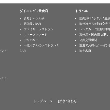
ダイニング - 飲食店
トラベル
食処ジャンル別
国内旅行 / ホテル / 温泉 
居酒屋 / BAR
海外旅行 / 格安航空券 
ファミリーレストラン
レンタカー / 空港駐車
ファーストフード
海外用・国内用 WiFi
デリバリー
公共交通機関
一流ホテルのレストラン /
空港でお得なクーポン
ムソフト
BAR
観光名所
ストア
トップページ
｜
お問い合わせ