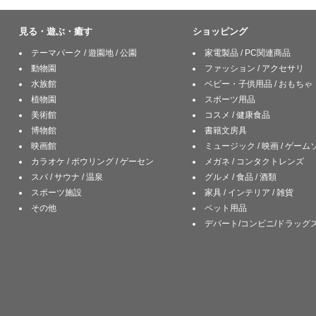
見る・遊ぶ・癒す
ショッピング
テーマパーク / 遊園地 / 公園
家電製品 / PC関連商品
動物園
ファッション / アクセサリ
水族館
ベビー・子供用品 / おもちゃ
植物園
スポーツ用品
美術館
コスメ / 健康食品
博物館
書籍文房具
映画館
ミュージック / 映画 / ゲー
カラオケ / ボウリング / ゲーセン
メガネ / コンタクトレンズ
スパ / サウナ / 温泉
グルメ / 食品 / 酒類
スポーツ施設
家具 / インテリア / 雑貨
その他
ペット用品
デパート/コンビニ/ドラッグ