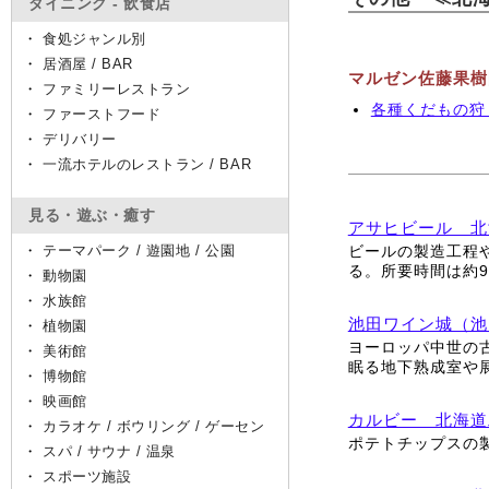
ダイニング - 飲食店
・
食処ジャンル別
・
居酒屋 / BAR
マルゼン佐藤果樹
・
ファミリーレストラン
各種くだもの狩り
・
ファーストフード
・
デリバリー
・
一流ホテルのレストラン / BAR
見る・遊ぶ・癒す
アサヒビール 北
・
テーマパーク / 遊園地 / 公園
ビールの製造工程
る。所要時間は約
・
動物園
・
水族館
池田ワイン城（池
・
植物園
ヨーロッパ中世の
・
美術館
眠る地下熟成室や
・
博物館
・
映画館
カルビー 北海道
・
カラオケ / ボウリング / ゲーセン
ポテトチップスの
・
スパ / サウナ / 温泉
・
スポーツ施設