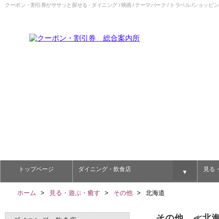
クーポン・割引券がササッと探せる - ダイニング / 映画 / テーマパーク / トラベル /ショッピン
トップページ
ダイニング・飲食店
見る
▼
ホーム
見る・遊ぶ・癒す
その他
北海道
その他
≪北