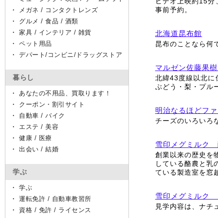
ビデオ上映約15分
事前予約。
・
メガネ / コンタクトレンズ
・
グルメ / 食品 / 酒類
・
家具 / インテリア / 雑貨
北海道昆布館
・
ペット用品
昆布のことなら何
・
デパート/コンビニ/ドラッグストア
マルゼン佐藤果樹
暮らし
北緯43度線以北
ぶどう・梨・プル
・
あなたの不用品、買取ります！
・
クーポン・割引サイト
明治なるほどファ
・
自動車 / バイク
チーズのいろいろ
・
エステ / 美容
・
健康 / 医療
雪印メグミルク 
・
出会い / 結婚
創業以来の歴史を
している酪農と乳
学ぶ
ている製造室を窓
・
学ぶ
雪印メグミルク 
・
運転免許 / 自動車教習所
見学内容は、ナチ
・
資格 / 免許 / ライセンス