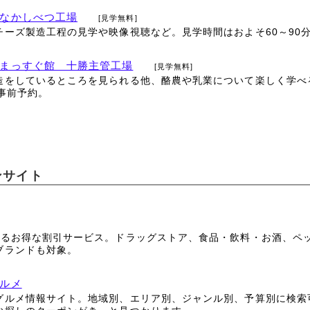
なかしべつ工場
[見学無料]
チーズ製造工程の見学や映像視聴など。見学時間はおよそ60～90
まっすぐ館 十勝主管工場
[見学無料]
造をしているところを見られる他、酪農や乳業について楽しく学べ
事前予約。
ンサイト
えるお得な割引サービス。ドラッグストア、食品・飲料・お酒、ペ
ブランドも対象。
ルメ
グルメ情報サイト。地域別、エリア別、ジャンル別、予算別に検索