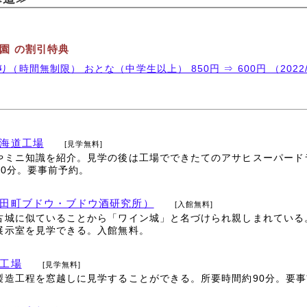
園 の割引特典
（時間無制限） おとな（中学生以上） 850円 ⇒ 600円 （2022/
海道工場
[見学無料]
やミニ知識を紹介。見学の後は工場でできたてのアサヒスーパード
90分。要事前予約。
田町ブドウ・ブドウ酒研究所）
[入館無料]
古城に似ていることから「ワイン城」と名づけられ親しまれている
展示室を見学できる。入館無料。
工場
[見学無料]
製造工程を窓越しに見学することができる。所要時間約90分。要