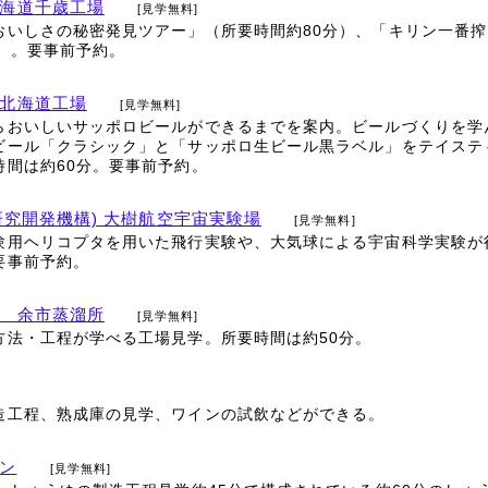
海道千歳工場
[見学無料]
おいしさの秘密発見ツアー」（所要時間約80分）、「キリン一番搾
分）。要事前予約。
北海道工場
[見学無料]
らおいしいサッポロビールができるまでを案内。ビールづくりを学
ビール「クラシック」と「サッポロ生ビール黒ラベル」をテイステ
時間は約60分。要事前予約。
空研究開発機構) 大樹航空宇宙実験場
[見学無料]
験用ヘリコプタを用いた飛行実験や、大気球による宇宙科学実験が
要事前予約。
 余市蒸溜所
[見学無料]
方法・工程が学べる工場見学。所要時間は約50分。
造工程、熟成庫の見学、ワインの試飲などができる。
ン
[見学無料]