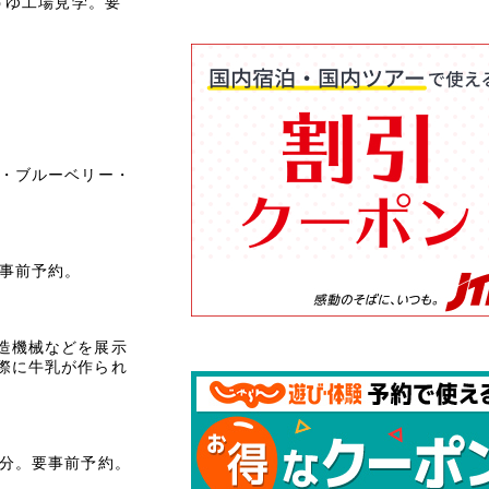
うゆ工場見学。要
ぼ・ブルーベリー・
要事前予約。
造機械などを展示
際に牛乳が作られ
0分。要事前予約。