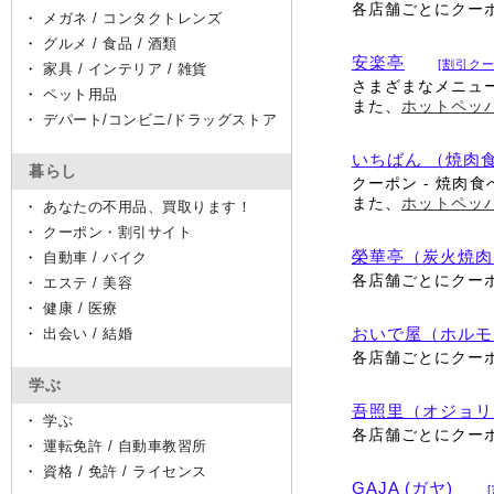
各店舗ごとにクー
・
メガネ / コンタクトレンズ
・
グルメ / 食品 / 酒類
安楽亭
[割引クー
・
家具 / インテリア / 雑貨
さまざまなメニュ
・
ペット用品
また、
ホットペッ
・
デパート/コンビニ/ドラッグストア
いちばん （焼肉
暮らし
クーポン - 焼肉食
また、
ホットペッ
・
あなたの不用品、買取ります！
・
クーポン・割引サイト
榮華亭（炭火焼肉
・
自動車 / バイク
各店舗ごとにクー
・
エステ / 美容
・
健康 / 医療
・
出会い / 結婚
おいで屋（ホルモ
各店舗ごとにクー
学ぶ
吾照里（オジョリ
・
学ぶ
各店舗ごとにクー
・
運転免許 / 自動車教習所
・
資格 / 免許 / ライセンス
GAJA (ガヤ)