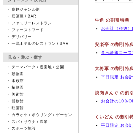
・
食処ジャンル別
・
居酒屋 / BAR
牛角 の割引特典
・
ファミリーレストラン
お会計（税抜）5,
・
ファーストフード
・
デリバリー
・
一流ホテルのレストラン / BAR
安楽亭 の割引特
食べ放題コース1
見る・遊ぶ・癒す
・
テーマパーク / 遊園地 / 公園
大将軍 の割引特
・
動物園
平日限定 お会計
・
水族館
・
植物園
焼肉きんぐ の割
・
美術館
・
博物館
お会計の10％O
・
映画館
・
カラオケ / ボウリング / ゲーセン
くいどん の割引
・
スパ / サウナ / 温泉
平日限定 お会計
・
スポーツ施設