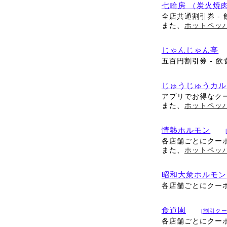
七輪房 （炭火焼
全店共通割引券 - 
また、
ホットペッ
じゃんじゃん亭
五百円割引券 - 飲
じゅうじゅうカル
アプリでお得なク
また、
ホットペッ
情熱ホルモン
各店舗ごとにクー
また、
ホットペッ
昭和大衆ホルモン
各店舗ごとにクー
食道園
[割引クー
各店舗ごとにクー