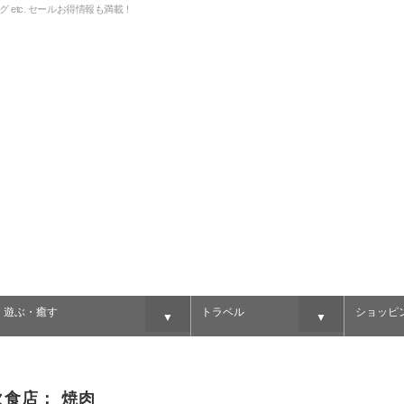
グ etc. セールお得情報も満載！
・遊ぶ・癒す
トラベル
ショッピ
▼
▼
 飲食店：
焼肉