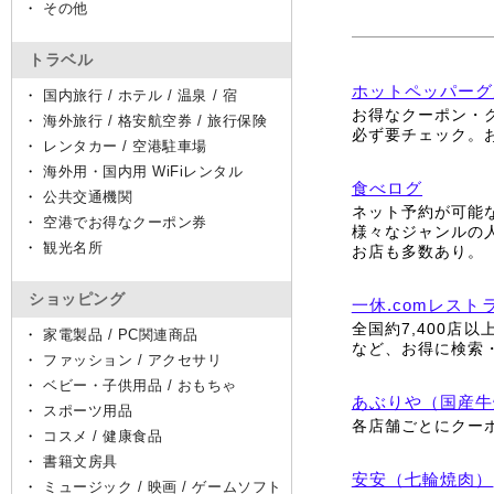
・
その他
トラベル
ホットペッパーグ
・
国内旅行 / ホテル / 温泉 / 宿
お得なクーポン・
・
海外旅行 / 格安航空券 / 旅行保険
必ず要チェック。
・
レンタカー / 空港駐車場
・
海外用・国内用 WiFiレンタル
食べログ
・
公共交通機関
ネット予約が可能
・
空港でお得なクーポン券
様々なジャンルの
・
観光名所
お店も多数あり。
ショッピング
一休.comレスト
全国約7,400店
・
家電製品 / PC関連商品
など、お得に検索
・
ファッション / アクセサリ
・
ベビー・子供用品 / おもちゃ
あぶりや（国産牛
・
スポーツ用品
各店舗ごとにクー
・
コスメ / 健康食品
・
書籍文房具
安安（七輪焼肉）
・
ミュージック / 映画 / ゲームソフト