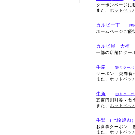
クーポンページに
また、
ホットペッ
カルビ一丁
[
ホームページご優待
カルビ屋 大福
一部の店舗にクー
牛庵
[割引クーポ
クーポン - 焼肉食
また、
ホットペッ
牛角
[割引クーポ
五百円割引券 - 飲
また、
ホットペッ
牛繁 （七輪焼肉
お食事クーポン - 
また、
ホットペッ