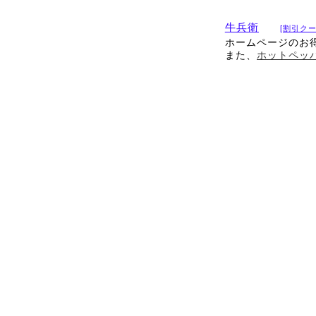
牛兵衛
[割引クー
ホームページのお
また、
ホットペッ