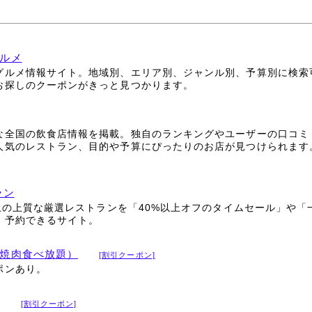
ルメ
グルメ情報サイト。地域別、エリア別、ジャンル別、予算別に検索
お探しのクーポンがきっと見つかります。
な全国の飲食店情報を掲載。独自のランキングやユーザーの口コミ
人気のレストラン、目的や予算にぴったりのお店が見つけられます
ラン
以上の上質な厳選レストランを「40%以上オフのタイムセール」や
・予約できるサイト。
焼肉食べ放題）
[割引クーポン]
ポンあり。
[割引クーポン]