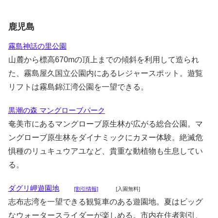
鹿児島
霧島神話の里公園
山麓から標高670mの頂上までの傾斜を利用して造られ
た、霧島屋久国立公園内にあるレジャースポット。遊覧
リフトは霧島錦江湾公園を一望できる。
黒潮の森 マングローブパーク
奄美市にあるマングローブ原生林が広がる総合公園。マ
ングローブ原生林をダイナミックにカヌー体験。絶滅危
惧種のリュキュウアユなど、貴重な動植物も生息してい
る。
ダグリ岬遊園地
[割引情報]
[入園無料]
志布志湾を一望できる観覧車のある遊園地。夏はビッグ
なウォータースライダーが楽しめる。市内在住者割引、