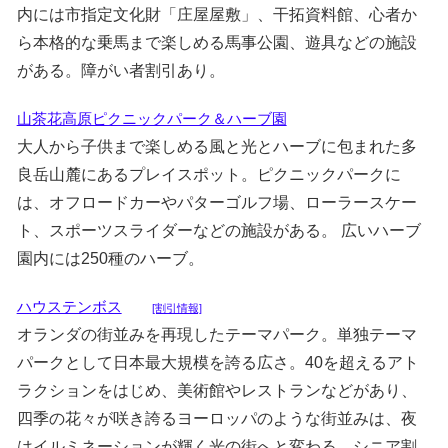
内には市指定文化財「庄屋屋敷」、干拓資料館、心者か
ら本格的な乗馬まで楽しめる馬事公園、遊具などの施設
がある。障がい者割引あり。
山茶花高原ピクニックパーク＆ハーブ園
大人から子供まで楽しめる風と光とハーブに包まれた多
良岳山麓にあるプレイスポット。ピクニックパークに
は、オフロードカーやパターゴルフ場、ローラースケー
ト、スポーツスライダーなどの施設がある。 広いハーブ
園内には250種のハーブ。
ハウステンボス
[割引情報]
オランダの街並みを再現したテーマパーク。単独テーマ
パークとして日本最大規模を誇る広さ。40を超えるアト
ラクションをはじめ、美術館やレストランなどがあり、
四季の花々が咲き誇るヨーロッパのような街並みは、夜
はイルミネーションが輝く光の街へと変わる。シニア割