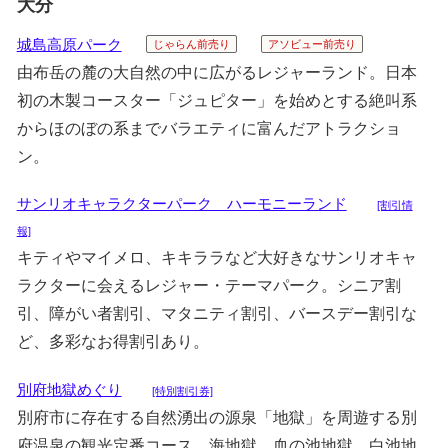
大分
城島高原パーク
じゃらん前売り
アソビュー前売り
由布岳の麓の大自然の中に広がるレジャーランド。日本
初の木製コースター「ジュピター」を始めとする絶叫系
からほのぼの系までバラエティに富んだアトラクショ
ン。
サンリオキャラクターパーク ハーモニーランド
[割引情
報]
キティやマイメロ、キキララなど大好きなサンリオキャ
ラクターに会えるレジャー・テーマパーク。シニア割
引、障がい者割引、マタニティ割引、バースデー割引な
ど、多彩なお得割引あり。
別府地獄めぐり
[特別割引券]
別府市に存在する自然湧出の源泉「地獄」を周遊する別
府温泉の観光定番コース。海地獄、血の池地獄、白池地