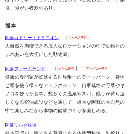
引、障がい者割引あり。
熊本
阿蘇カドリー・ドミニオン
じゃらん割引
大自然を満喫できる広大なロケーションの中で動物との
ふれあいを大切にした動物園。
阿蘇ファームランド
じゃらん割引
アソビュー割引
健康の専門家が監修する世界唯一のテーマパーク。身体
と頭を使う様々なアトラクション、自家栽培の野菜やキ
ノコを使った食事、数多くの温泉やスパ、眠りが待ち遠
しくなる宿泊施設などを通して、雄大な阿蘇の大自然の
中で楽しみながら本物の健康づくりを楽しめる。
阿蘇ミルク牧場
熊本平野が一望できる草原にある体験型牧場。乳搾り・