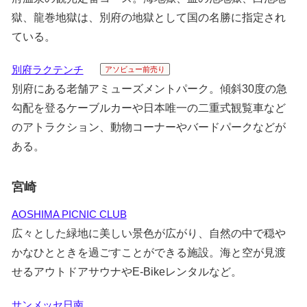
獄、龍巻地獄は、別府の地獄として国の名勝に指定され
ている。
別府ラクテンチ
アソビュー前売り
別府にある老舗アミューズメントパーク。傾斜30度の急
勾配を登るケーブルカーや日本唯一の二重式観覧車など
のアトラクション、動物コーナーやバードパークなどが
ある。
宮崎
AOSHIMA PICNIC CLUB
広々とした緑地に美しい景色が広がり、自然の中で穏や
かなひとときを過ごすことができる施設。海と空が見渡
せるアウトドアサウナやE-Bikeレンタルなど。
サンメッセ日南