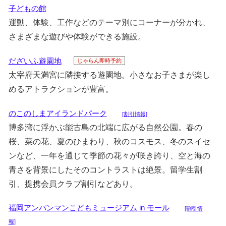
子どもの館
運動、体験、工作などのテーマ別にコーナーが分かれ、
さまざまな遊びや体験ができる施設。
だざいふ遊園地
じゃらん即時予約
太宰府天満宮に隣接する遊園地。小さなお子さまが楽し
めるアトラクションが豊富。
のこのしまアイランドパーク
[割引情報]
博多湾に浮かぶ能古島の北端に広がる自然公園。春の
桜、菜の花、夏のひまわり、秋のコスモス、冬のスイセ
ンなど、一年を通じて季節の花々が咲き誇り、空と海の
青さを背景にしたそのコントラストは絶景。留学生割
引、提携会員クラブ割引などあり。
福岡アンパンマンこどもミュージアム in モール
[割引情
報]