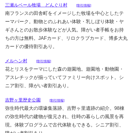
三瀬ルベール牧場 どんぐり村
[割引情報]
南フランスの田舎町をイメージした牧場を中心としたテ
ーマパーク。動物とのふれあい体験・乳しぼり体験・ヤ
ギさんとのお散歩体験などが人気。障がい者手帳をお持
ちの方は無料。JAFカード、リロクラブカード、博多大丸
カードの優待割引あり。
メルヘン村
[割引情報]
花とリスをテーマにした森の遊園地。遊園地・動物園・
アスレチックが揃っていてファミリー向けスポット。シ
ニア割引、障がい者割引あり。
吉野ヶ里歴史公園
[割引情報]
弥生時代最大の環壕集落跡、吉野ヶ里遺跡の紹介。98棟
の弥生時代の建物が復元され、往時の暮らしの風景を再
現。体験プログラムで古代体験もできる。シニア割引、