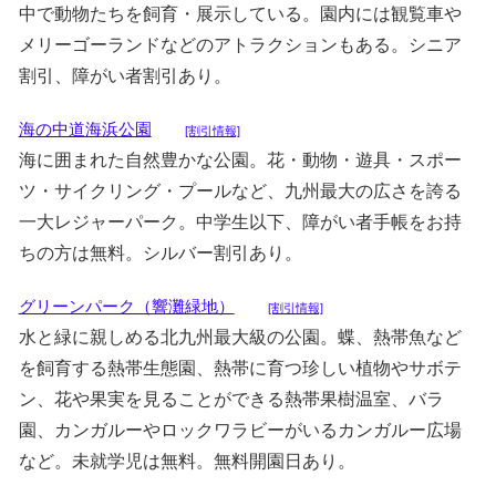
中で動物たちを飼育・展示している。園内には観覧車や
メリーゴーランドなどのアトラクションもある。シニア
割引、障がい者割引あり。
海の中道海浜公園
[割引情報]
海に囲まれた自然豊かな公園。花・動物・遊具・スポー
ツ・サイクリング・プールなど、九州最大の広さを誇る
一大レジャーパーク。中学生以下、障がい者手帳をお持
ちの方は無料。シルバー割引あり。
グリーンパーク（響灘緑地）
[割引情報]
水と緑に親しめる北九州最大級の公園。蝶、熱帯魚など
を飼育する熱帯生態園、熱帯に育つ珍しい植物やサボテ
ン、花や果実を見ることができる熱帯果樹温室、バラ
園、カンガルーやロックワラビーがいるカンガルー広場
など。未就学児は無料。無料開園日あり。