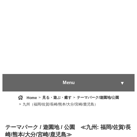
Menu
▼
house
見る・遊ぶ・癒す
テーマパーク/遊園地/公園
Home
九州（福岡/佐賀/長崎/熊本/大分/宮崎/鹿児島）
▼
テーマパーク / 遊園地 / 公園 ≪九州: 福岡/佐賀/長
▼
崎/熊本/大分/宮崎/鹿児島≫