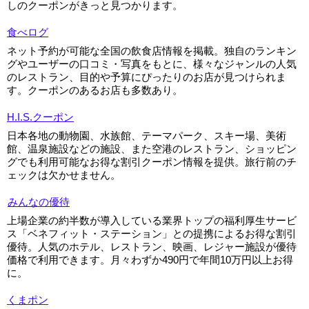
しのクーポンがきっと見つかります。
食べログ
ネット予約が可能な全国の飲食店情報を掲載。独自のランキン
グやユーザーの口コミ・写真をもとに、様々なジャンルの人気
のレストラン、目的や予算にぴったりのお店が見つけられま
す。クーポンのあるお店も多数あり。
H.I.S.クーポン
日本各地の動物園、水族館、テーマパーク、スキー場、美術
館、温泉施設などの施設、また空港のレストラン、ショッピン
グでも利用可能なお得な割引クーポン情報を提供。旅行前のチ
ェックは欠かせません。
みんなの優待
上場企業の約半数が導入している業界トップの福利厚生サービ
ス「ベネフィット・ステーション」との提携によるお得な割引
優待。人気のホテル、レストラン、映画、レジャー施設が優待
価格で利用できます。月々わずか490円で年間10万円以上お得
に。
くまポン