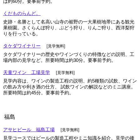
は約60分。要事前予約。
くだものらんど。
史跡・名勝として名高い山寺の裾野の一大果樹地帯にある観光
果樹園。さくらんぼ狩り、ぶどう狩り、りんご狩り、西洋梨狩
りを行っている。
タケダワイナリー
[見学無料]
タケダワイナリーの歴史やワインづくりの特徴などの説明、工
場内部の見学など。所要時間は約30分。要事前予約。
天童ワイン 工場見学
[見学無料]
見学内容は、ワインの製造工程の説明、約5種類の試飲、ワイン
の飲み方や利き酒の仕方、 試飲ワインの解説などのミニ講座。
所要時間は約45分。要事前予約。
福島
アサヒビール 福島工場
[見学無料]
見学コースではビールの製造工程やミニ知識を紹介。見学の後