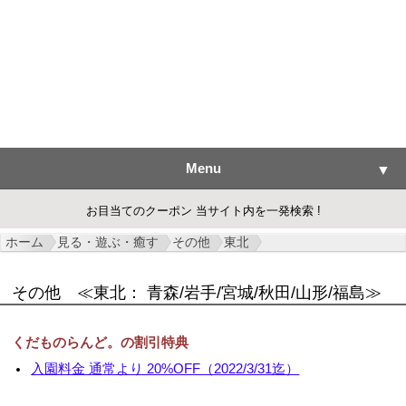
Menu
▼
お目当てのクーポン 当サイト内を一発検索 !
ホーム
見る・遊ぶ・癒す
その他
東北
▼
その他
≪東北： 青森/岩手/宮城/秋田/山形/福島≫
▼
くだものらんど。の割引特典
▼
入園料金 通常より 20%OFF（2022/3/31迄）
▼