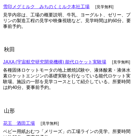
雪印メグミルク みちのくミルク本社工場
[見学無料]
見学内容は、工場の概要説明、牛乳、ヨーグルト、ゼリー、プ
リンの製造工程の見学や映像視聴など。見学時間は約60分。要
事前予約。
秋田
JAXA (宇宙航空研究開発機構) 能代ロケット実験場
[見学無料]
各種固体ロケットモータの地上燃焼試験や、液体酸素・液体水
素ロケットエンジンの基礎実験を行なっている能代ロケット実
験場。施設の一部を見学コースとして紹介している。所要時間
は約40分。要事前予約。
山形
花王 酒田工場
[見学無料]
ベビー用紙おむつ「メリーズ」の工場ラインの見学。所要時間