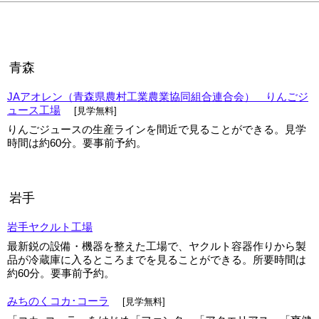
▼
▼
青森
JAアオレン（青森県農村工業農業協同組合連合会） りんごジ
ュース工場
[見学無料]
りんごジュースの生産ラインを間近で見ることができる。見学
時間は約60分。要事前予約。
岩手
岩手ヤクルト工場
最新鋭の設備・機器を整えた工場で、ヤクルト容器作りから製
品が冷蔵庫に入るところまでを見ることができる。所要時間は
約60分。要事前予約。
みちのくコカ･コーラ
[見学無料]