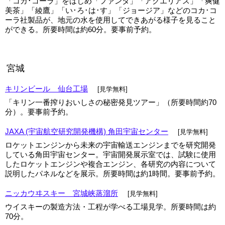
「コカ･コーラ」をはじめ「ファンタ」「アクエリアス」「爽健
美茶」「綾鷹」「い･ろ･は･す」「ジョージア」などのコカ･コ
ーラ社製品が、地元の水を使用してできあがる様子を見ること
ができる。所要時間は約60分。要事前予約。
宮城
キリンビール 仙台工場
[見学無料]
「キリン一番搾りおいしさの秘密発見ツアー」（所要時間約70
分）。要事前予約。
JAXA (宇宙航空研究開発機構) 角田宇宙センター
[見学無料]
ロケットエンジンから未来の宇宙輸送エンジンまでを研究開発
している角田宇宙センター。宇宙開発展示室では、試験に使用
したロケットエンジンや複合エンジン、各研究の内容について
説明したパネルなどを展示。所要時間は約1時間。要事前予約。
ニッカウヰスキー 宮城峡蒸溜所
[見学無料]
ウイスキーの製造方法・工程が学べる工場見学。所要時間は約
70分。