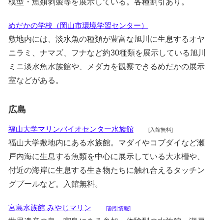
模型・魚類剥製等を展示している。各種割引あり。
めだかの学校（岡山市環境学習センター）
敷地内には、淡水魚の種類が豊富な旭川に生息するオヤ
ニラミ、ナマズ、フナなど約30種類を展示している旭川
ミニ淡水魚水族館や、メダカを観察できるめだかの展示
室などがある。
広島
福山大学マリンバイオセンター水族館
[入館無料]
福山大学敷地内にある水族館。マダイやコブダイなど瀬
戸内海に生息する魚類を中心に展示している大水槽や、
付近の海岸に生息する生き物たちに触れ合えるタッチン
グプールなど。入館無料。
宮島水族館 みやじマリン
[割引情報]