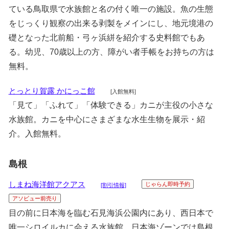
ている鳥取県で水族館と名の付く唯一の施設。魚の生態
をじっくり観察の出来る剥製をメインにし、地元境港の
礎となった北前船・弓ヶ浜絣を紹介する史料館でもあ
る。幼児、70歳以上の方、障がい者手帳をお持ちの方は
無料。
とっとり賀露 かにっこ館
[入館無料]
「見て」「ふれて」「体験できる」カニが主役の小さな
水族館。カニを中心にさまざまな水生生物を展示・紹
介。入館無料。
島根
しまね海洋館アクアス
じゃらん即時予約
[割引情報]
アソビュー前売り
目の前に日本海を臨む石見海浜公園内にあり、西日本で
唯一シロイルカに会える水族館。日本海ゾーンでは島根