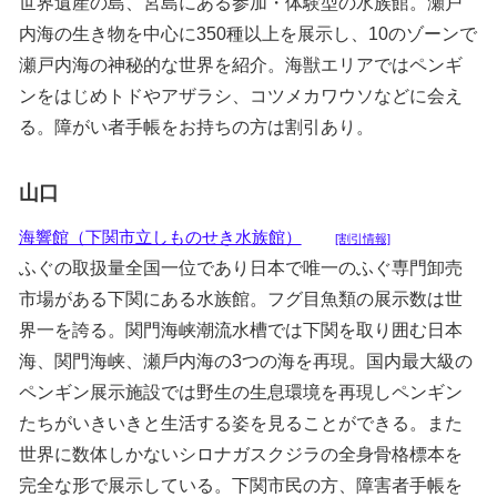
世界遺産の島、宮島にある参加・体験型の水族館。瀬戸
内海の生き物を中心に350種以上を展示し、10のゾーンで
瀬戸内海の神秘的な世界を紹介。海獣エリアではペンギ
ンをはじめトドやアザラシ、コツメカワウソなどに会え
る。障がい者手帳をお持ちの方は割引あり。
山口
海響館（下関市立しものせき水族館）
[割引情報]
ふぐの取扱量全国一位であり日本で唯一のふぐ専門卸売
市場がある下関にある水族館。フグ目魚類の展示数は世
界一を誇る。関門海峡潮流水槽では下関を取り囲む日本
海、関門海峡、瀬戶内海の3つの海を再現。国内最大級の
ペンギン展示施設では野生の生息環境を再現しペンギン
たちがいきいきと生活する姿を見ることができる。また
世界に数体しかないシロナガスクジラの全身骨格標本を
完全な形で展示している。下関市民の方、障害者手帳を