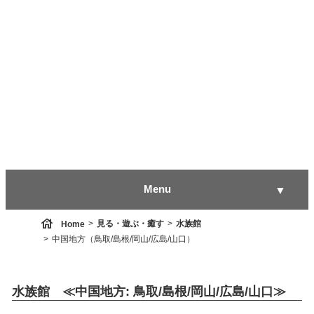
Menu
▼
house
見る・遊ぶ・癒す
水族館
Home
中国地方（鳥取/島根/岡山/広島/山口）
▼
水族館 ≪中国地方: 鳥取/島根/岡山/広島/山口≫
▼