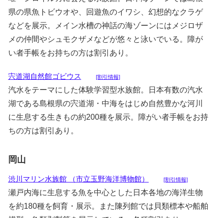
県の県魚トビウオや、回遊魚のイワシ、幻想的なクラゲ
などを展示。メイン水槽の神話の海ゾーンにはメジロザ
メの仲間やシュモクザメなどが悠々と泳いでいる。障が
い者手帳をお持ちの方は割引あり。
宍道湖自然館ゴビウス
[割引情報]
汽水をテーマにした体験学習型水族館。日本有数の汽水
湖である島根県の宍道湖・中海をはじめ自然豊かな河川
に生息する生きもの約200種を展示。障がい者手帳をお持
ちの方は割引あり。
岡山
渋川マリン水族館 （市立玉野海洋博物館）
[割引情報]
瀬戸内海に生息する魚を中心とした日本各地の海洋生物
を約180種を飼育・展示。また陳列館では貝類標本や船舶