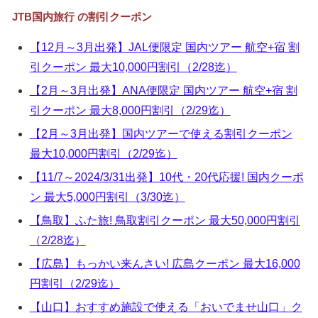
▼
JTB国内旅行 の割引クーポン
▼
【12月～3月出発】JAL便限定 国内ツアー 航空+宿 割
引クーポン 最大10,000円割引（2/28迄）
▼
【2月～3月出発】ANA便限定 国内ツアー 航空+宿 割
▼
引クーポン 最大8,000円割引（2/29迄）
【2月～3月出発】国内ツアーで使える割引クーポン
最大10,000円割引（2/29迄）
【11/7～2024/3/31出発】10代・20代応援! 国内クーポ
ン 最大5,000円割引（3/30迄）
【鳥取】ふた旅! 鳥取割引クーポン 最大50,000円割引
（2/28迄）
【広島】もっかい来んさい! 広島クーポン 最大16,000
円割引（2/29迄）
【山口】おすすめ施設で使える「おいでませ山口」ク