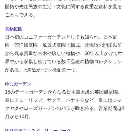
開拓や先住民族の生活・文化に関する貴重な資料を見る
こともできる。
真鍋庭園
日本初のコニファーガーデンとしても知られ、日本庭
園・西洋風庭園・風景式庭園で構成。北海道の開拓以前
から残る貴重な古木や珍しい植物や、60年以上かけて世
界中から収集し続けている数千品種の植物コレクション
がある。
の一つ。
北海道ガーデン街道
ゆにガーデン
15のテーマガーデンからなる日本最大級の英国風庭園。
春にチューリップ、サクラ、ハナモモなど、夏にはシャ
クヤクやローズガーデンのバラが咲き誇る。営業期間は4
月から10月。
ゆりの郷こしみず リリーパーク