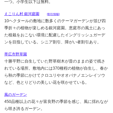
一つ。小学生以下は無料。
えこりん村 銀河庭園
[割引情報]
10ヘクタールの敷地に数多くのテーマガーデンが並び四
季折々の植物が楽しめる銀河庭園。恵庭市の風土にあっ
た植栽をおこない環境に配慮したイングリッシュガーデ
ンを目指している。シニア割引、障がい者割引あり。
帯広市野草園
十勝平野に自生していた野草樹木が昔のままの姿で残さ
れている場所。敷地内には370種程の植物が自生し、春か
ら秋の季節にかけてクロユリやオオバナノエンレイソウ
など、色とりどりの美しい花を咲かせている。
風のガーデン
450品種以上の花々が富良野の季節を感じ、風に揺れなが
ら咲き誇るガーデン。