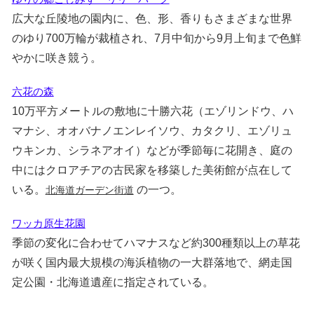
広大な丘陵地の園内に、色、形、香りもさまざまな世界
のゆり700万輪が裁植され、7月中旬から9月上旬まで色鮮
やかに咲き競う。
六花の森
10万平方メートルの敷地に十勝六花（エゾリンドウ、ハ
マナシ、オオバナノエンレイソウ、カタクリ、エゾリュ
ウキンカ、シラネアオイ）などが季節毎に花開き、庭の
中にはクロアチアの古民家を移築した美術館が点在して
いる。
の一つ。
北海道ガーデン街道
ワッカ原生花園
季節の変化に合わせてハマナスなど約300種類以上の草花
が咲く国内最大規模の海浜植物の一大群落地で、網走国
定公園・北海道遺産に指定されている。