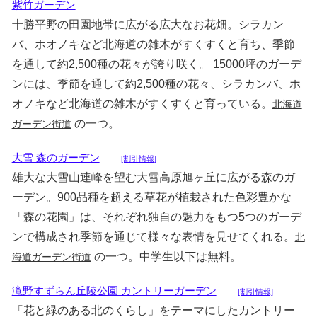
紫竹ガーデン
十勝平野の田園地帯に広がる広大なお花畑。シラカン
バ、ホオノキなど北海道の雑木がすくすくと育ち、季節
を通して約2,500種の花々が誇り咲く。 15000坪のガーデ
ンには、季節を通して約2,500種の花々、シラカンバ、ホ
オノキなど北海道の雑木がすくすくと育っている。
北海道
の一つ。
ガーデン街道
大雪 森のガーデン
[割引情報]
雄大な大雪山連峰を望む大雪高原旭ヶ丘に広がる森のガ
ーデン。900品種を超える草花が植栽された色彩豊かな
「森の花園」は、それぞれ独自の魅力をもつ5つのガーデ
ンで構成され季節を通じて様々な表情を見せてくれる。
北
の一つ。中学生以下は無料。
海道ガーデン街道
滝野すずらん丘陵公園 カントリーガーデン
[割引情報]
「花と緑のある北のくらし」をテーマにしたカントリー