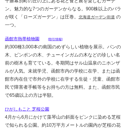
十勝幕別町の丘の上にある花と食と農を楽しむガーデ
ン。魅力的な7つのガーデンからなる。900株以上のバラ
が咲く「ローズガーデン」は圧巻。
の
北海道ガーデン街道
一つ。
函館市熱帯植物園
[割引情報]
約300種3,000本の南国のめずらしい植物を展示。パンの
木、ピンポンの木、チューインガムの木などの珍しい名
前の樹木も育てている。冬期間はサル山温泉のニホンザ
ルが人気。未就学児、函館市内の学校に在学、または函
館市内在住で市外の学校に在学する生徒・児童、函館市
民で障害者手帳等をお持ちの方は無料。また、函館市民
で65歳以上の方は半額。
ひがしもこと 芝桜公園
4月から6月にかけて藻琴山の斜面をピンクに染める芝桜
で知られる公園。約10万平方メートルの園内が芝桜の花