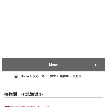
Menu
▼
house
見る・遊ぶ・癒す
植物園
北海道
Home
▼
植物園 ≪北海道≫
▼