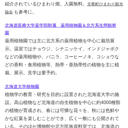
紹介されているひまわり畑。入園無料。
北竜町ひまわり観光
も参考に。
協会
北海道医療大学薬学部附属 薬用植物園＆北方系生態観察
園
薬用植物園では主に北方系の薬用植物を中心に栽培展
示。温室ではチョウジ、シナニッケイ、インドジャボク
などの薬用植物や、バニラ、コーヒーノキ、コショウな
どの香料・食用植物等、熱帯・亜熱帯性の植物を主に植
栽、展示。見学は要予約。
北海道大学植物園
植物学の教育・研究を目的に設置された北海道大学の施
設。高山植物など北海道の自生植物を中心に約4000種類
の植物が育成され、春には可憐な花々を、秋には色鮮や
かな紅葉を楽しむことができ、広く一般にも公開されて
いる。そのほか博物館や北方民族資料室では、北海道の