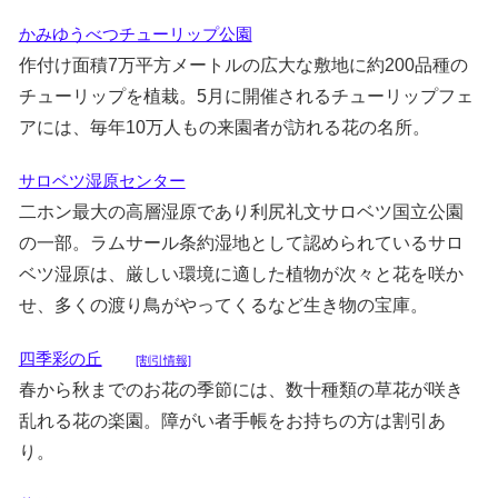
かみゆうべつチューリップ公園
作付け面積7万平方メートルの広大な敷地に約200品種の
チューリップを植栽。5月に開催されるチューリップフェ
アには、毎年10万人もの来園者が訪れる花の名所。
サロベツ湿原センター
二ホン最大の高層湿原であり利尻礼文サロベツ国立公園
の一部。ラムサール条約湿地として認められているサロ
ベツ湿原は、厳しい環境に適した植物が次々と花を咲か
せ、多くの渡り鳥がやってくるなど生き物の宝庫。
四季彩の丘
[割引情報]
春から秋までのお花の季節には、数十種類の草花が咲き
乱れる花の楽園。障がい者手帳をお持ちの方は割引あ
り。