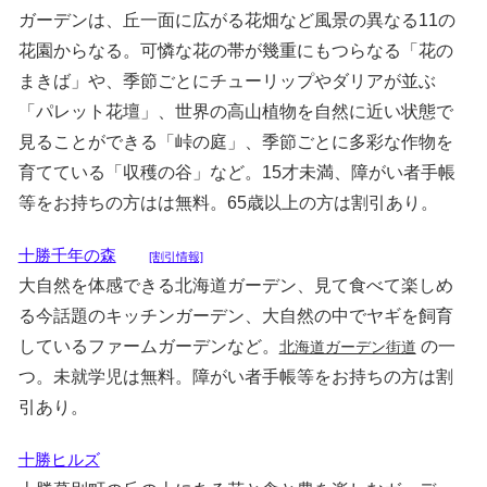
ガーデンは、丘一面に広がる花畑など風景の異なる11の
花園からなる。可憐な花の帯が幾重にもつらなる「花の
まきば」や、季節ごとにチューリップやダリアが並ぶ
「パレット花壇」、世界の高山植物を自然に近い状態で
見ることができる「峠の庭」、季節ごとに多彩な作物を
育てている「収穫の谷」など。15才未満、障がい者手帳
等をお持ちの方はは無料。65歳以上の方は割引あり。
十勝千年の森
[割引情報]
大自然を体感できる北海道ガーデン、見て食べて楽しめ
る今話題のキッチンガーデン、大自然の中でヤギを飼育
しているファームガーデンなど。
の一
北海道ガーデン街道
つ。未就学児は無料。障がい者手帳等をお持ちの方は割
引あり。
十勝ヒルズ