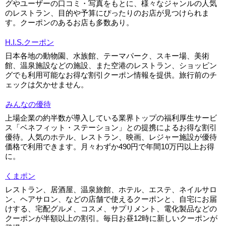
グやユーザーの口コミ・写真をもとに、様々なジャンルの人気
のレストラン、目的や予算にぴったりのお店が見つけられま
す。クーポンのあるお店も多数あり。
H.I.S.クーポン
日本各地の動物園、水族館、テーマパーク、スキー場、美術
館、温泉施設などの施設、また空港のレストラン、ショッピン
グでも利用可能なお得な割引クーポン情報を提供。旅行前のチ
ェックは欠かせません。
みんなの優待
上場企業の約半数が導入している業界トップの福利厚生サービ
ス「ベネフィット・ステーション」との提携によるお得な割引
優待。人気のホテル、レストラン、映画、レジャー施設が優待
価格で利用できます。月々わずか490円で年間10万円以上お得
に。
くまポン
レストラン、居酒屋、温泉旅館、ホテル、エステ、ネイルサロ
ン、ヘアサロン、などの店舗で使えるクーポンと、自宅にお届
けする、宅配グルメ、コスメ、サプリメント、電化製品などの
クーポンが半額以上の割引。毎日お昼12時に新しいクーポンが