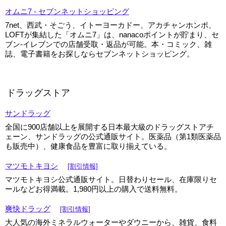
オムニ7 - セブンネットショッピング
7net、西武・そごう、イトーヨーカドー、アカチャンホンポ、
LOFTが集結した「オムニ7」は、nanacoポイントが貯まり、セ
ブン-イレブンでの店舗受取・返品が可能。本・コミック、雑
誌、電子書籍をお探しならセブンネットショッピング。
ドラッグストア
サンドラッグ
全国に900店舗以上を展開する日本最大級のドラッグストアチ
ェーン、サンドラッグの公式通販サイト。医薬品（第1類医薬品
も販売中）、健康食品を豊富に取り揃えている。
マツモトキヨシ
[割引情報]
マツモトキヨシ公式通販サイト。日替わりセール、在庫限りセ
ールなどお得満載。1,980円以上の購入で送料無料。
爽快ドラッグ
[割引情報]
大人気の海外ミネラルウォーターやダウニーから、雑貨、食料