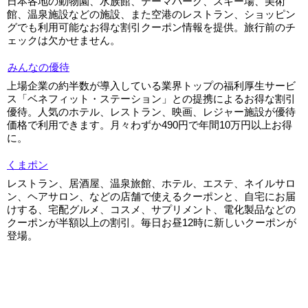
日本各地の動物園、水族館、テーマパーク、スキー場、美術
館、温泉施設などの施設、また空港のレストラン、ショッピン
グでも利用可能なお得な割引クーポン情報を提供。旅行前のチ
ェックは欠かせません。
みんなの優待
上場企業の約半数が導入している業界トップの福利厚生サービ
ス「ベネフィット・ステーション」との提携によるお得な割引
優待。人気のホテル、レストラン、映画、レジャー施設が優待
価格で利用できます。月々わずか490円で年間10万円以上お得
に。
くまポン
レストラン、居酒屋、温泉旅館、ホテル、エステ、ネイルサロ
ン、ヘアサロン、などの店舗で使えるクーポンと、自宅にお届
けする、宅配グルメ、コスメ、サプリメント、電化製品などの
クーポンが半額以上の割引。毎日お昼12時に新しいクーポンが
登場。