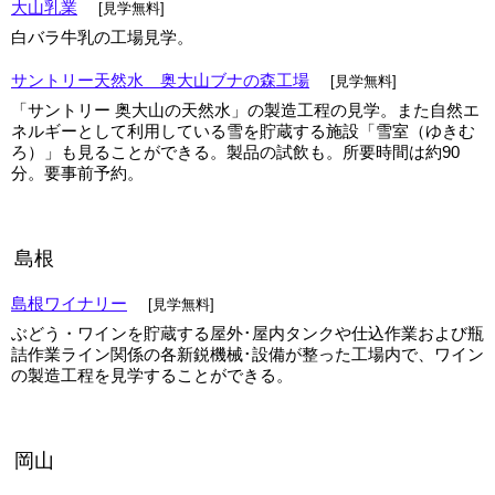
大山乳業
[見学無料]
▼
白バラ牛乳の工場見学。
サントリー天然水 奥大山ブナの森工場
[見学無料]
▼
「サントリー 奥大山の天然水」の製造工程の見学。また自然エ
ネルギーとして利用している雪を貯蔵する施設「雪室（ゆきむ
ろ）」も見ることができる。製品の試飲も。所要時間は約90
分。要事前予約。
島根
島根ワイナリー
[見学無料]
ぶどう・ワインを貯蔵する屋外･屋内タンクや仕込作業および瓶
詰作業ライン関係の各新鋭機械･設備が整った工場内で、ワイン
の製造工程を見学することができる。
岡山