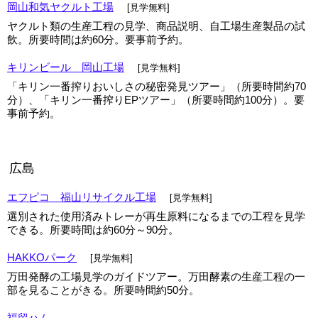
岡山和気ヤクルト工場
[見学無料]
ヤクルト類の生産工程の見学、商品説明、自工場生産製品の試
飲。所要時間は約60分。要事前予約。
キリンビール 岡山工場
[見学無料]
「キリン一番搾りおいしさの秘密発見ツアー」（所要時間約70
分）、「キリン一番搾りEPツアー」（所要時間約100分）。要
事前予約。
広島
エフピコ 福山リサイクル工場
[見学無料]
選別された使用済みトレーが再生原料になるまでの工程を見学
できる。所要時間は約60分～90分。
HAKKOパーク
[見学無料]
万田発酵の工場見学のガイドツアー。万田酵素の生産工程の一
部を見ることがきる。所要時間約50分。
福留ハム