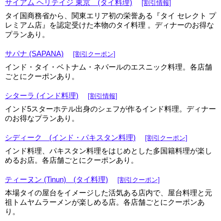
サイアム ヘリテイジ 東京 (タイ料理)
[割引情報]
タイ国商務省から、関東エリア初の栄誉ある『タイ セレクト プ
レミアム店』を認定受けた本物のタイ料理 。ディナーのお得な
プランあり。
サパナ (SAPANA)
[割引クーポン]
インド・タイ・ベトナム・ネパールのエスニック料理。各店舗
ごとにクーポンあり。
シターラ (インド料理)
[割引情報]
インド5スターホテル出身のシェフが作るインド料理。ディナー
のお得なプランあり。
シディーク (インド・パキスタン料理)
[割引クーポン]
インド料理、パキスタン料理をはじめとした多国籍料理が楽し
めるお店。各店舗ごとにクーポンあり。
ティーヌン (Tinun) (タイ料理)
[割引クーポン]
本場タイの屋台をイメージした活気ある店内で、屋台料理と元
祖トムヤムラーメンが楽しめる店。各店舗ごとにクーポンあ
り。