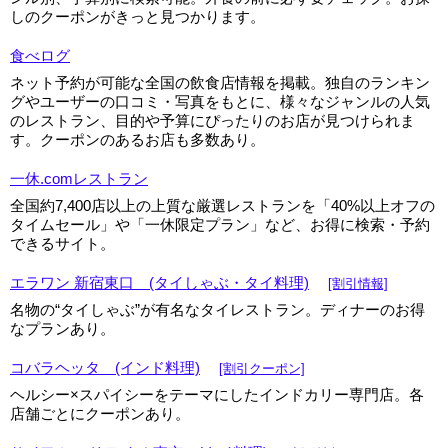
しのクーポンがきっと見つかります。
▼
食べログ
▼
ネット予約が可能な全国の飲食店情報を掲載。独自のランキン
グやユーザーの口コミ・写真をもとに、様々なジャンルの人気
のレストラン、目的や予算にぴったりのお店が見つけられま
す。クーポンのあるお店も多数あり。
一休.comレストラン
全国約7,400店以上の上質な厳選レストランを「40%以上オフの
タイムセール」や「一休限定プラン」など、お得に検索・予約
できるサイト。
エラワン 新宿東口 (タイしゃぶ・タイ料理)
[割引情報]
名物の“タイしゃぶ”が有名なタイレストラン。ディナーのお得
なプランあり。
コバラヘッタ (インド料理)
[割引クーポン]
ヘルシー×スパイシーをテーマにしたインドカリー専門店。各
店舗ごとにクーポンあり。