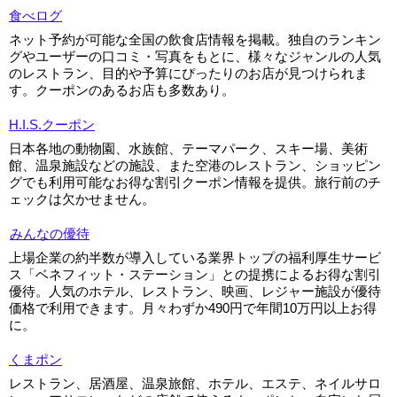
食べログ
ネット予約が可能な全国の飲食店情報を掲載。独自のランキン
グやユーザーの口コミ・写真をもとに、様々なジャンルの人気
のレストラン、目的や予算にぴったりのお店が見つけられま
す。クーポンのあるお店も多数あり。
H.I.S.クーポン
日本各地の動物園、水族館、テーマパーク、スキー場、美術
館、温泉施設などの施設、また空港のレストラン、ショッピン
グでも利用可能なお得な割引クーポン情報を提供。旅行前のチ
ェックは欠かせません。
みんなの優待
上場企業の約半数が導入している業界トップの福利厚生サービ
ス「ベネフィット・ステーション」との提携によるお得な割引
優待。人気のホテル、レストラン、映画、レジャー施設が優待
価格で利用できます。月々わずか490円で年間10万円以上お得
に。
くまポン
レストラン、居酒屋、温泉旅館、ホテル、エステ、ネイルサロ