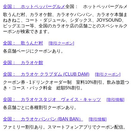
全国： ホットペッパーグルメ
全国： ホットペッパーグルメ
歌うんだ村、カラオケ館、カラオケバンバン、カラオケ本舗ま
ねきねこ、コート・ダジュール、シダックス、JOYSOUND、
ビッグエコー等、全国のカラオケ店の店舗ごとのスペシャルク
ーポンが検索できます。
全国： 歌うんだ村
[割引クーポン]
各店舗ページにクーポンあり。
全国： カラオケ館
全国： カラオケ クラブダム (CLUB DAM)
[割引クーポン]
クーポン券 - 1ドリンクオーダー制 室料10%割引。飲み放題つ
き・コース・パック料金 総額5%割引。
全国： カラオケスタジオ ヴォイス・キャッツ
[割引情報]
各店舗ごとに各種割引クーポンあり。
全国： カラオケバンバン (BAN BAN）
[割引情報]
ファミリー割引あり。スマートフォンアプリでクーポン配信。