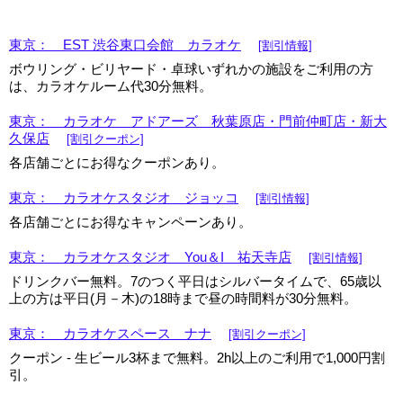
東京： EST 渋谷東口会館 カラオケ
[割引情報]
ボウリング・ビリヤード・卓球いずれかの施設をご利用の方
は、カラオケルーム代30分無料。
東京： カラオケ アドアーズ 秋葉原店・門前仲町店・新大
久保店
[割引クーポン]
各店舗ごとにお得なクーポンあり。
東京： カラオケスタジオ ジョッコ
[割引情報]
各店舗ごとにお得なキャンペーンあり。
東京： カラオケスタジオ You＆I 祐天寺店
[割引情報]
ドリンクバー無料。7のつく平日はシルバータイムで、65歳以
上の方は平日(月－木)の18時まで昼の時間料が30分無料。
東京： カラオケスペース ナナ
[割引クーポン]
クーポン - 生ビール3杯まで無料。2h以上のご利用で1,000円割
引。