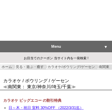
Menu
▼
お目当てのクーポン 当サイト内を一発検索 !
ホーム
見る・遊ぶ・癒す
カラオケ/ボウリング/ゲーセン
南関東
▼
カラオケ / ボウリング / ゲーセン
▼
≪南関東： 東京/神奈川/埼玉/千葉≫
▼
カラオケ ビッグエコー の割引特典
▼
日～木・祝日 室料 30%OFF （2022/3/31迄）