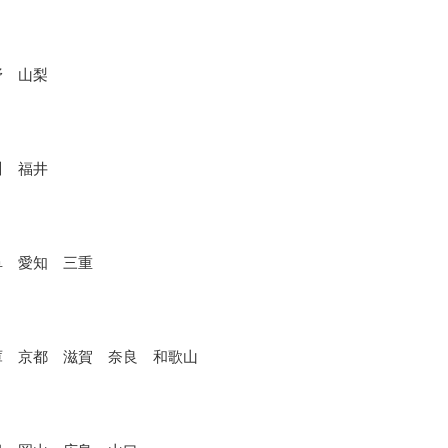
野 山梨
川 福井
阜 愛知 三重
庫 京都 滋賀 奈良 和歌山