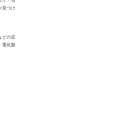
コミ・写
が見つけ
などの店
、電化製