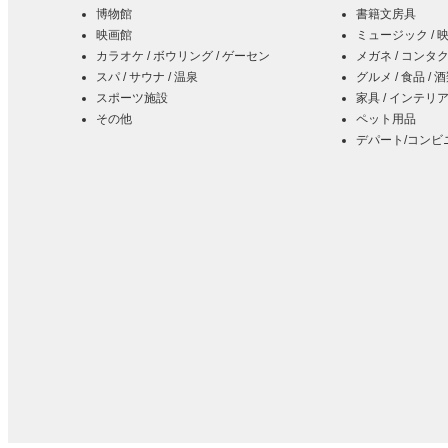
博物館
書籍文房具
映画館
ミュージック / 
カラオケ / ボウリング / ゲーセン
メガネ / コンタ
スパ / サウナ / 温泉
グルメ / 食品 / 
スポーツ施設
家具 / インテリア
その他
ペット用品
デパート/コンビ