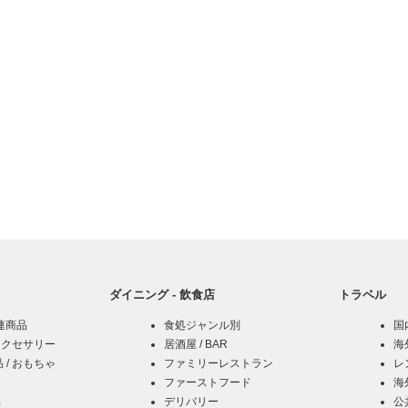
ダイニング - 飲食店
トラベル
関連商品
食処ジャンル別
国内
アクセサリー
居酒屋 / BAR
海
/ おもちゃ
ファミリーレストラン
レ
ファーストフード
海
品
デリバリー
公