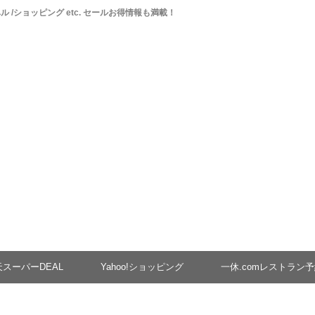
ベル /ショッピング etc. セールお得情報も満載！
天スーパーDEAL
Yahoo!ショッピング
一休.comレストラン