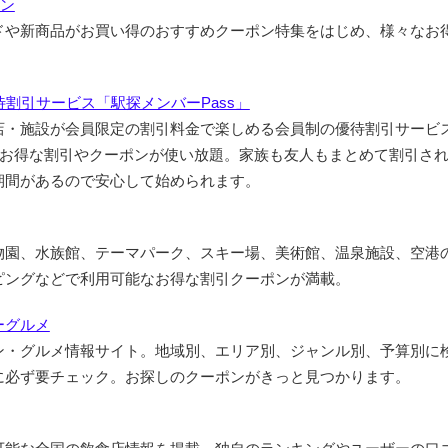
ポン
ドや新商品がお買い得のおすすめクーポン特集をはじめ、様々なお
。
割引サービス「駅探メンバーPass」
店・施設が会員限定の割引料金で楽しめる会員制の優待割引サービ
上のお得な割引やクーポンが使い放題。家族も友人もまとめて割引され
期間があるので安心して始められます。
物園、水族館、テーマパーク、スキー場、美術館、温泉施設、空港
ピングなどで利用可能なお得な割引クーポンが満載。
ーグルメ
ン・グルメ情報サイト。地域別、エリア別、ジャンル別、予算別に
に必ず要チェック。お探しのクーポンがきっと見つかります。