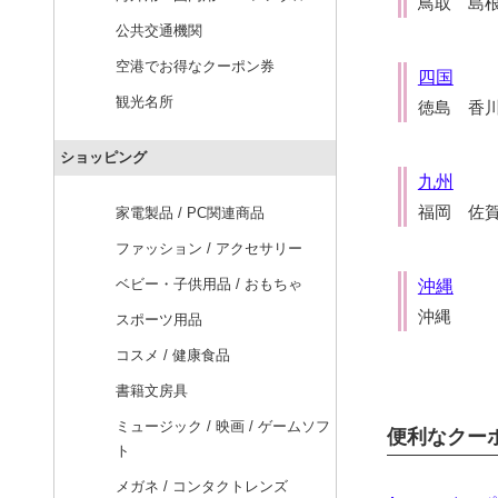
鳥取 島
公共交通機関
空港でお得なクーポン券
四国
観光名所
徳島 香
ショッピング
九州
福岡 佐
家電製品 / PC関連商品
ファッション / アクセサリー
ベビー・子供用品 / おもちゃ
沖縄
沖縄
スポーツ用品
コスメ / 健康食品
書籍文房具
ミュージック / 映画 / ゲームソフ
便利なクー
ト
メガネ / コンタクトレンズ