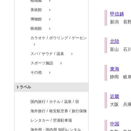
植物園
chevron_right
美術館
chevron_right
甲信越
博物館
chevron_right
新潟 長
映画館
chevron_right
カラオケ / ボウリング / ゲーセン
北陸
chevron_right
富山 石
スパ / サウナ / 温泉
chevron_right
スポーツ施設
chevron_right
東海
その他
chevron_right
静岡 岐
トラベル
近畿
国内旅行 / ホテル / 温泉 / 宿
大阪 兵
海外旅行 / 格安航空券 / 旅行保険
レンタカー / 空港駐車場
中国
海外用・国内用 WiFiレンタル