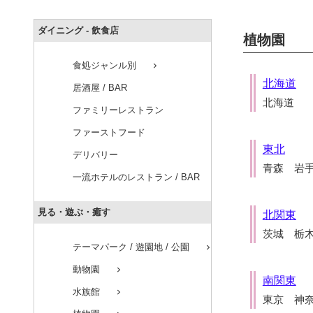
ダイニング - 飲食店
植物園
食処ジャンル別
chevron_right
北海道
居酒屋 / BAR
北海道
ファミリーレストラン
ファーストフード
東北
デリバリー
青森 岩
一流ホテルのレストラン / BAR
見る・遊ぶ・癒す
北関東
茨城 栃
テーマパーク / 遊園地 / 公園
chevron_right
動物園
chevron_right
南関東
水族館
chevron_right
東京 神