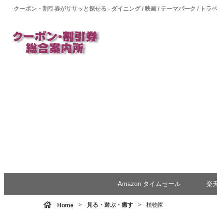
クーポン・割引券がササッと探せる - ダイニング / 映画 / テーマパーク / トラ
Amazon タイムセール
楽
house
見る・遊ぶ・癒す
植物園
Home