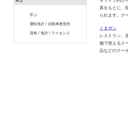
ネット予約が
学ぶ
真をもとに、
学ぶ
られます。ク
運転免許 / 自動車教習所
くまポン
資格 / 免許 / ライセンス
レストラン、
舗で使えるク
品などのクー