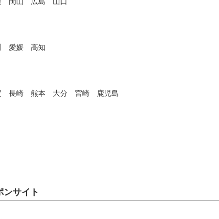
根 岡山 広島 山口
川 愛媛 高知
賀 長崎 熊本 大分 宮崎 鹿児島
ポンサイト