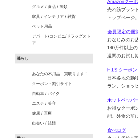
Amazonクー
グルメ / 食品 / 酒類
売れ筋ブラン
家具 / インテリア / 雑貨
トップページ
ペット用品
会員限定の優待
デパート/コンビニ/ドラッグスト
おなじみのお
ア
140万件以
週間のお試し
暮らし
H.I.S.クーポン
あなたの不用品、買取ります！
日本各地の動
クーポン・割引サイト
ラン、ショッ
自動車 / バイク
ホットペッパ
エステ / 美容
お得なクーポ
健康 / 医療
能。外食の前
出会い / 結婚
食べログ