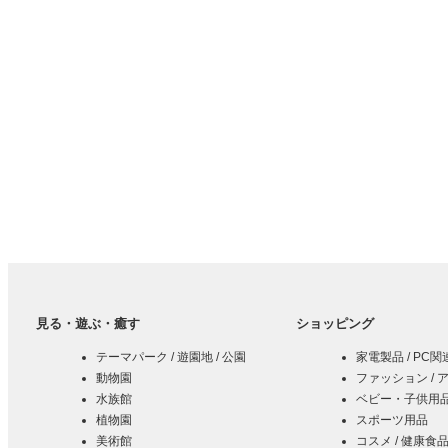
見る・遊ぶ・癒す
ショッピング
テーマパーク / 遊園地 / 公園
家電製品 / PC
動物園
ファッション / 
水族館
ベビー・子供用品 
植物園
スポーツ用品
美術館
コスメ / 健康食