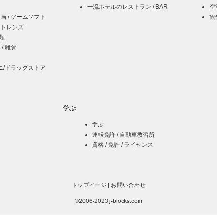
一流ホテルのレストラン / BAR
空
映画 / ゲームソフト
観
クトレンズ
酒類
 / 雑貨
ニ/ドラッグストア
学ぶ
学ぶ
運転免許 / 自動車教習所
資格 / 免許 / ライセンス
トップページ
|
お問い合わせ
©2006-2023 j-blocks.com