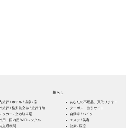
暮らし
旅行 / ホテル / 温泉 / 宿
あなたの不用品、買取ります！
外旅行 / 格安航空券 / 旅行保険
クーポン・割引サイト
ンタカー / 空港駐車場
自動車 / バイク
外用・国内用 WiFiレンタル
エステ / 美容
共交通機関
健康 / 医療