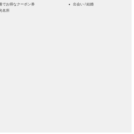
港でお得なクーポン券
出会い / 結婚
光名所