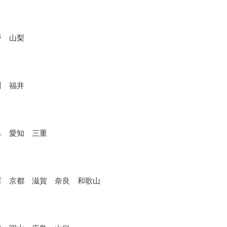
野 山梨
川 福井
阜 愛知 三重
庫 京都 滋賀 奈良 和歌山