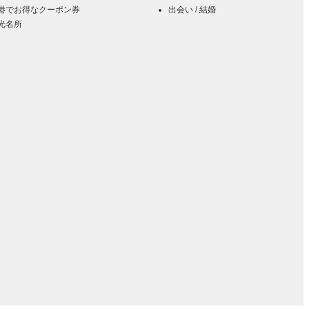
港でお得なクーポン券
出会い / 結婚
光名所