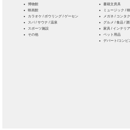
博物館
書籍文房具
映画館
ミュージック / 
カラオケ / ボウリング / ゲーセン
メガネ / コンタ
スパ / サウナ / 温泉
グルメ / 食品 / 
スポーツ施設
家具 / インテリア
その他
ペット用品
デパート/コンビ