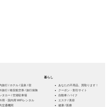
暮らし
旅行 / ホテル / 温泉 / 宿
あなたの不用品、買取ります！
外旅行 / 格安航空券 / 旅行保険
クーポン・割引サイト
ンタカー / 空港駐車場
自動車 / バイク
外用・国内用 WiFiレンタル
エステ / 美容
共交通機関
健康 / 医療