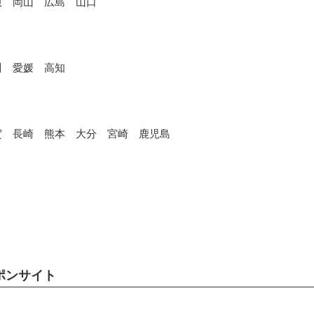
根 岡山 広島 山口
川 愛媛 高知
賀 長崎 熊本 大分 宮崎 鹿児島
ポンサイト