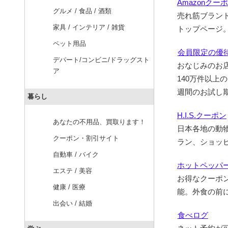
Amazonクー
グルメ / 食品 / 酒類
売れ筋ブラン
家具 / インテリア / 雑貨
トップページ
ペット用品
会員限定の優待
デパート/コンビニ/ドラッグスト
おなじみのお
ア
140万件以
週間のお試し
暮らし
H.I.S.クーポン
あなたの不用品、買取ります！
日本各地の動
クーポン・割引サイト
ラン、ショッ
自動車 / バイク
ホットペッパ
エステ / 美容
お得なクーポ
健康 / 医療
能。外食の前
出会い / 結婚
食べログ