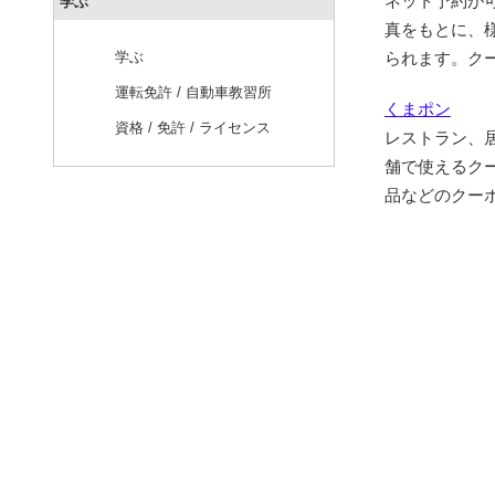
ネット予約が
学ぶ
真をもとに、
学ぶ
られます。ク
運転免許 / 自動車教習所
くまポン
資格 / 免許 / ライセンス
レストラン、
舗で使えるク
品などのクー