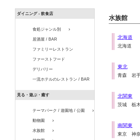
ダイニング - 飲食店
水族館
食処ジャンル別
chevron_right
北海道
居酒屋 / BAR
北海道
ファミリーレストラン
ファーストフード
東北
デリバリー
青森 岩
一流ホテルのレストラン / BAR
見る・遊ぶ・癒す
北関東
茨城 栃
テーマパーク / 遊園地 / 公園
chevron_right
動物園
chevron_right
南関東
水族館
chevron_right
東京 神