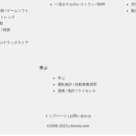
一流ホテルのレストラン / BAR
空
映画 / ゲームソフト
観
クトレンズ
酒類
 / 雑貨
ニ/ドラッグストア
学ぶ
学ぶ
運転免許 / 自動車教習所
資格 / 免許 / ライセンス
トップページ
|
お問い合わせ
©2006-2023 j-blocks.com