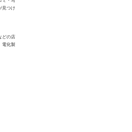
コミ・写
が見つけ
などの店
、電化製