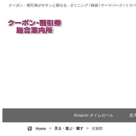
クーポン・割引券がササッと探せる - ダイニング / 映画 / テーマパーク / トラ
Amazon タイムセール
楽
house
見る・遊ぶ・癒す
水族館
Home