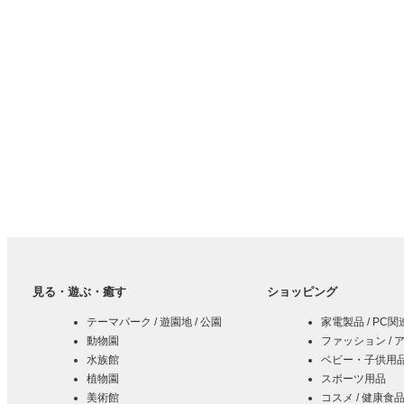
見る・遊ぶ・癒す
ショッピング
テーマパーク / 遊園地 / 公園
家電製品 / PC
動物園
ファッション / 
水族館
ベビー・子供用品 
植物園
スポーツ用品
美術館
コスメ / 健康食