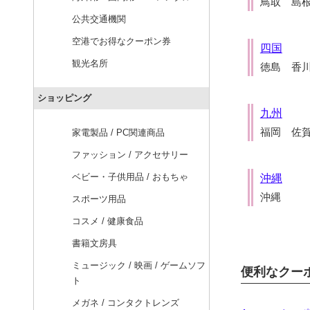
鳥取 島
公共交通機関
空港でお得なクーポン券
四国
観光名所
徳島 香
ショッピング
九州
福岡 佐
家電製品 / PC関連商品
ファッション / アクセサリー
ベビー・子供用品 / おもちゃ
沖縄
沖縄
スポーツ用品
コスメ / 健康食品
書籍文房具
ミュージック / 映画 / ゲームソフ
便利なクー
ト
メガネ / コンタクトレンズ