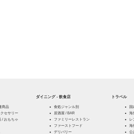
ダイニング - 飲食店
トラベル
関連商品
食処ジャンル別
国内
アクセサリー
居酒屋 / BAR
海
/ おもちゃ
ファミリーレストラン
レ
ファーストフード
海
品
デリバリー
公