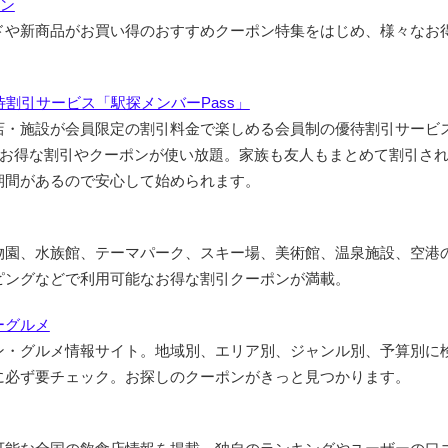
ポン
ドや新商品がお買い得のおすすめクーポン特集をはじめ、様々なお
。
割引サービス「駅探メンバーPass」
店・施設が会員限定の割引料金で楽しめる会員制の優待割引サービ
上のお得な割引やクーポンが使い放題。家族も友人もまとめて割引され
期間があるので安心して始められます。
物園、水族館、テーマパーク、スキー場、美術館、温泉施設、空港
ピングなどで利用可能なお得な割引クーポンが満載。
ーグルメ
ン・グルメ情報サイト。地域別、エリア別、ジャンル別、予算別に
に必ず要チェック。お探しのクーポンがきっと見つかります。