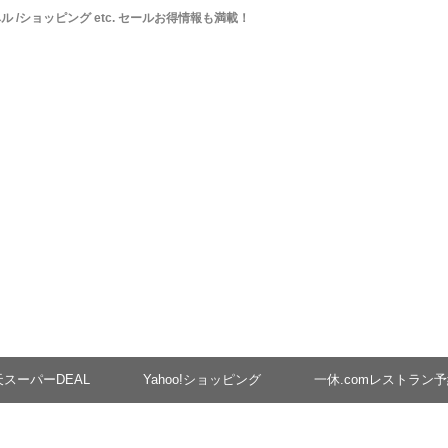
ベル /ショッピング etc. セールお得情報も満載！
天スーパーDEAL
Yahoo!ショッピング
一休.comレストラン