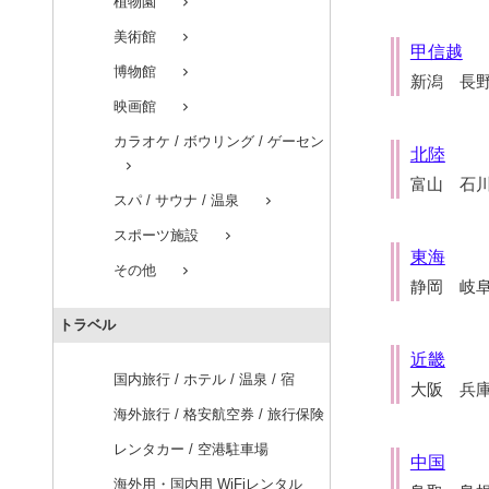
植物園
chevron_right
美術館
chevron_right
甲信越
博物館
chevron_right
新潟 長
映画館
chevron_right
カラオケ / ボウリング / ゲーセン
北陸
chevron_right
富山 石
スパ / サウナ / 温泉
chevron_right
スポーツ施設
chevron_right
東海
その他
chevron_right
静岡 岐
トラベル
近畿
国内旅行 / ホテル / 温泉 / 宿
大阪 兵
海外旅行 / 格安航空券 / 旅行保険
レンタカー / 空港駐車場
中国
海外用・国内用 WiFiレンタル