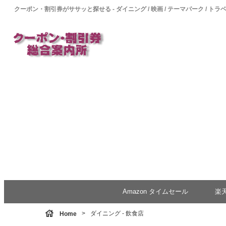
クーポン・割引券がササッと探せる - ダイニング / 映画 / テーマパーク / トラ
Amazon タイムセール
楽
house
ダイニング - 飲食店
Home