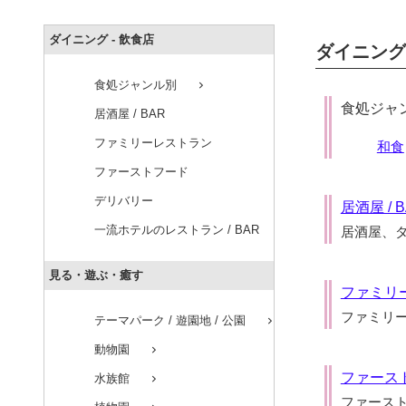
ダイニング - 飲食店
ダイニング 
食処ジャンル別
chevron_right
食処ジャ
居酒屋 / BAR
ファミリーレストラン
和食
ファーストフード
デリバリー
居酒屋 / 
一流ホテルのレストラン / BAR
居酒屋、
見る・遊ぶ・癒す
ファミリ
ファミリ
テーマパーク / 遊園地 / 公園
chevron_right
動物園
chevron_right
ファース
水族館
chevron_right
ファース