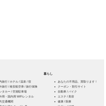
暮らし
旅行 / ホテル / 温泉 / 宿
あなたの不用品、買取ります！
外旅行 / 格安航空券 / 旅行保険
クーポン・割引サイト
ンタカー / 空港駐車場
自動車 / バイク
外用・国内用 WiFiレンタル
エステ / 美容
共交通機関
健康 / 医療