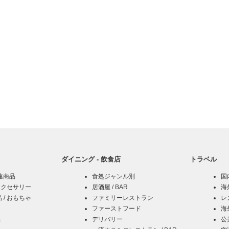
ダイニング - 飲食店
トラベル
関連商品
食処ジャンル別
国内
アクセサリー
居酒屋 / BAR
海
/ おもちゃ
ファミリーレストラン
レ
ファーストフード
海
品
デリバリー
公