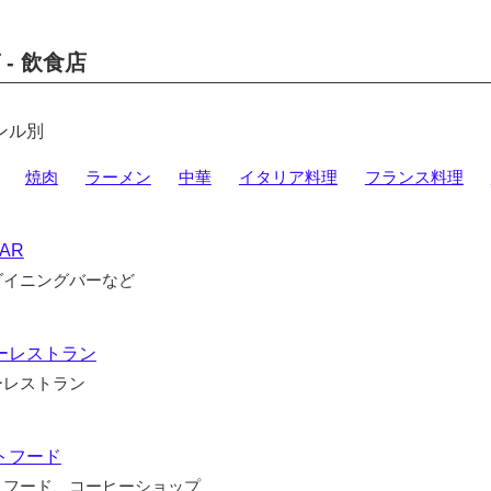
- 飲食店
ンル別
焼肉
ラーメン
中華
イタリア料理
フランス料理
BAR
ダイニングバーなど
ーレストラン
ーレストラン
トフード
トフード、コーヒーショップ