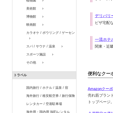
植物園
chevron_right
美術館
chevron_right
デリバリ
博物館
chevron_right
ピザ宅配
映画館
chevron_right
カラオケ / ボウリング / ゲーセン
chevron_right
一流ホテル
関東・近畿
スパ / サウナ / 温泉
chevron_right
スポーツ施設
chevron_right
その他
chevron_right
便利なクー
トラベル
国内旅行 / ホテル / 温泉 / 宿
Amazonクー
売れ筋ブラン
海外旅行 / 格安航空券 / 旅行保険
トップページ
レンタカー / 空港駐車場
海外用・国内用 WiFiレンタル