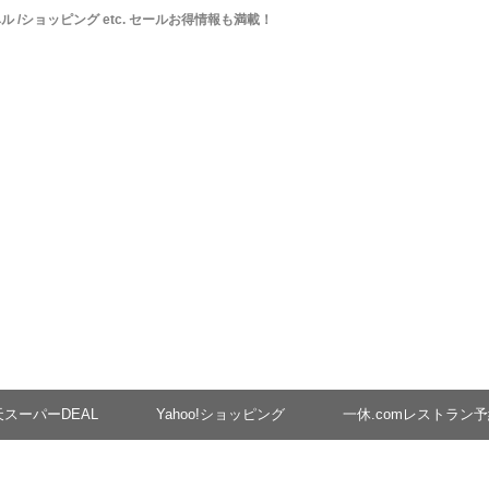
ベル /ショッピング etc. セールお得情報も満載！
天スーパーDEAL
Yahoo!ショッピング
一休.comレストラン