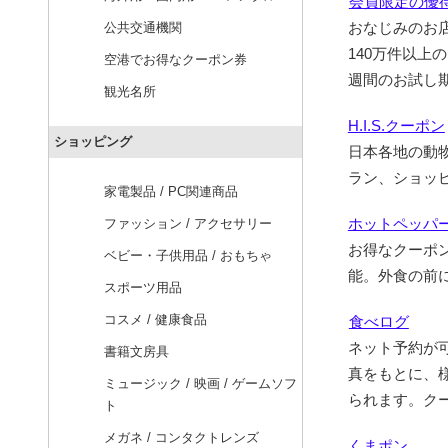
会員限定の優待
おなじみのお
公共交通機関
140万件以
空港でお得なクーポン券
週間のお試し
観光名所
H.I.S.クーポン
ショッピング
日本各地の動
ラン、ショッ
家電製品 / PC関連商品
ホットペッパ
ファッション / アクセサリー
お得なクーポ
ベビー・子供用品 / おもちゃ
能。外食の前
スポーツ用品
コスメ / 健康食品
食べログ
ネット予約が
書籍文房具
真をもとに、
ミュージック / 映画 / ゲームソフ
られます。ク
ト
メガネ / コンタクトレンズ
くまポン