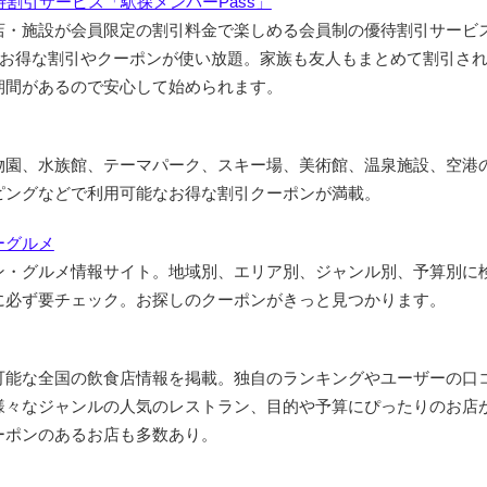
割引サービス「駅探メンバーPass」
店・施設が会員限定の割引料金で楽しめる会員制の優待割引サービ
上のお得な割引やクーポンが使い放題。家族も友人もまとめて割引され
期間があるので安心して始められます。
物園、水族館、テーマパーク、スキー場、美術館、温泉施設、空港
ピングなどで利用可能なお得な割引クーポンが満載。
ーグルメ
ン・グルメ情報サイト。地域別、エリア別、ジャンル別、予算別に
に必ず要チェック。お探しのクーポンがきっと見つかります。
可能な全国の飲食店情報を掲載。独自のランキングやユーザーの口
様々なジャンルの人気のレストラン、目的や予算にぴったりのお店
ーポンのあるお店も多数あり。